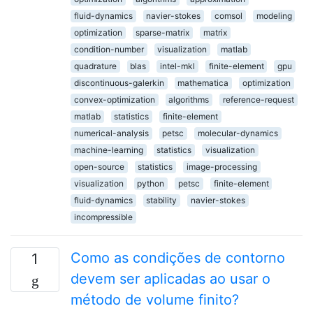
fluid-dynamics
navier-stokes
comsol
modeling
optimization
sparse-matrix
matrix
condition-number
visualization
matlab
quadrature
blas
intel-mkl
finite-element
gpu
discontinuous-galerkin
mathematica
optimization
convex-optimization
algorithms
reference-request
matlab
statistics
finite-element
numerical-analysis
petsc
molecular-dynamics
machine-learning
statistics
visualization
open-source
statistics
image-processing
visualization
python
petsc
finite-element
fluid-dynamics
stability
navier-stokes
incompressible
Como as condições de contorno
1
devem ser aplicadas ao usar o
método de volume finito?