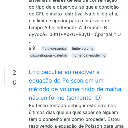
sistemas lineares de leis de conservação
do tipo de e observou-se que a condição
de CFL é muito restritiva. Na bibliografia,
um limite superior para o intervalo de
tempo Δ t ≤ h∂tvocê+ A ∂xvocê+ B
∂yvocê= 0∂tU+A∂xU+B∂yU=0\partial_t U
…
9
fluid-dynamics
finite-volume
discontinuous-galerkin
numerical-modelling
Erro peculiar ao resolver a
2
equação de Poisson em um
método de volume finito de malha
não uniforme (somente 1D)
Eu tenho tentado debugar este erro nos
últimos dias que eu quis saber se alguém
tem o conselho em como proceder. Estou
resolvendo a equação de Poisson para uma