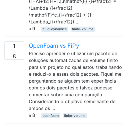
(1−Λi+12)Fi+12u\mathbf{F}_{i+\frac12} =
\Lambda_{i+\frac12}
\mathbf{F}^c_{i+\frac12} + (1 -
\Lambda_{i+\frac12}) …
9
fluid-dynamics
finite-volume
OpenFoam vs FiPy
1
Preciso aprender e utilizar um pacote de
soluções automatizadas de volume finito
para um projeto no qual estou trabalhando
e reduzi-o a esses dois pacotes. Fiquei me
perguntando se alguém tem experiência
com os dois pacotes e talvez pudesse
comentar sobre uma comparação.
Considerando o objetivo semelhante de
ambos os …
8
openfoam
finite-volume