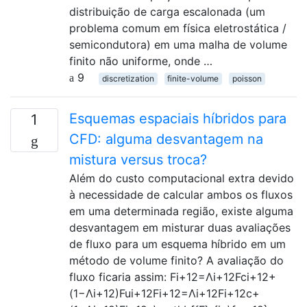
distribuição de carga escalonada (um
problema comum em física eletrostática /
semicondutora) em uma malha de volume
finito não uniforme, onde …
9
discretization
finite-volume
poisson
Esquemas espaciais híbridos para
1
CFD: alguma desvantagem na
mistura versus troca?
Além do custo computacional extra devido
à necessidade de calcular ambos os fluxos
em uma determinada região, existe alguma
desvantagem em misturar duas avaliações
de fluxo para um esquema híbrido em um
método de volume finito? A avaliação do
fluxo ficaria assim: Fi+12=Λi+12Fci+12+
(1−Λi+12)Fui+12Fi+12=Λi+12Fi+12c+