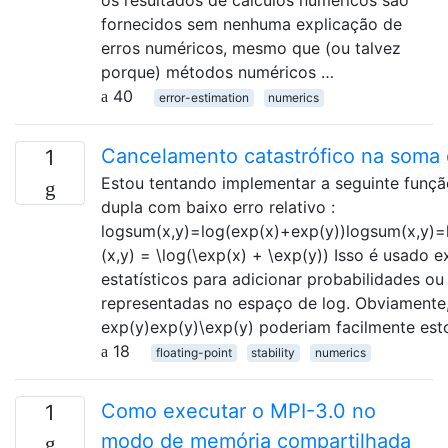
os resultados de cálculos numéricos são
fornecidos sem nenhuma explicação de
erros numéricos, mesmo que (ou talvez
porque) métodos numéricos …
40
error-estimation
numerics
Cancelamento catastrófico na soma 
1
Estou tentando implementar a seguinte funçã
dupla com baixo erro relativo :
logsum(x,y)=log(exp(x)+exp(y))logsum(x,y)=l
(x,y) = \log(\exp(x) + \exp(y)) Isso é usado 
estatísticos para adicionar probabilidades o
representadas no espaço de log. Obviamente,
exp(y)exp⁡(y)\exp(y) poderiam facilmente est
18
floating-point
stability
numerics
Como executar o MPI-3.0 no
1
modo de memória compartilhada