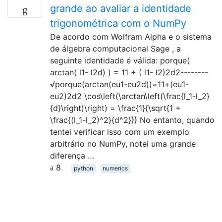
grande ao avaliar a identidade
trigonométrica com o NumPy
De acordo com Wolfram Alpha e o sistema
de álgebra computacional Sage , a
seguinte identidade é válida: porque(
arctan( l1- l2d) ) = 11 + ( l1- l2)2d2--------
√porque⁡(arctan⁡(eu1-eu2d))=11+(eu1-
eu2)2d2 \cos\left(\arctan\left(\frac{l_1-l_2}
{d}\right)\right) = \frac{1}{\sqrt{1 +
\frac{(l_1-l_2)^2}{d^2}}} No entanto, quando
tentei verificar isso com um exemplo
arbitrário no NumPy, notei uma grande
diferença …
8
python
numerics