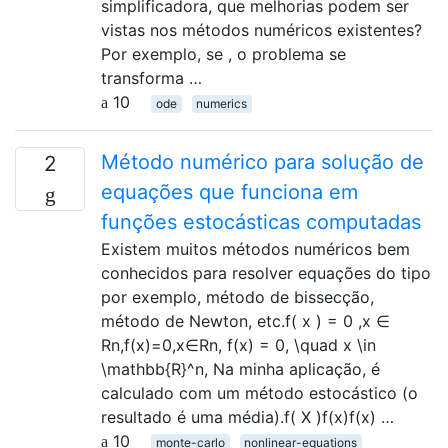
simplificadora, que melhorias podem ser
vistas nos métodos numéricos existentes?
Por exemplo, se , o problema se
transforma …
10
ode
numerics
Método numérico para solução de
2
equações que funciona em
funções estocásticas computadas
Existem muitos métodos numéricos bem
conhecidos para resolver equações do tipo
por exemplo, método de bissecção,
método de Newton, etc.f( x ) = 0 ,x ∈
Rn,f(x)=0,x∈Rn, f(x) = 0, \quad x \in
\mathbb{R}^n, Na minha aplicação, é
calculado com um método estocástico (o
resultado é uma média).f( X )f(x)f(x) …
10
monte-carlo
nonlinear-equations