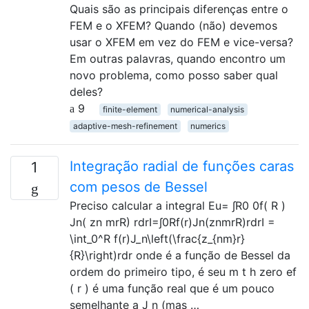
Quais são as principais diferenças entre o
FEM e o XFEM? Quando (não) devemos
usar o XFEM em vez do FEM e vice-versa?
Em outras palavras, quando encontro um
novo problema, como posso saber qual
deles?
9
finite-element
numerical-analysis
adaptive-mesh-refinement
numerics
Integração radial de funções caras
1
com pesos de Bessel
Preciso calcular a integral Eu= ∫R0 0f( R )
Jn( zn mrR) rdrI=∫0Rf(r)Jn(znmrR)rdrI =
\int_0^R f(r)J_n\left(\frac{z_{nm}r}
{R}\right)rdr onde é a função de Bessel da
ordem do primeiro tipo, é seu m t h zero ef
( r ) é uma função real que é um pouco
semelhante a J n (mas …