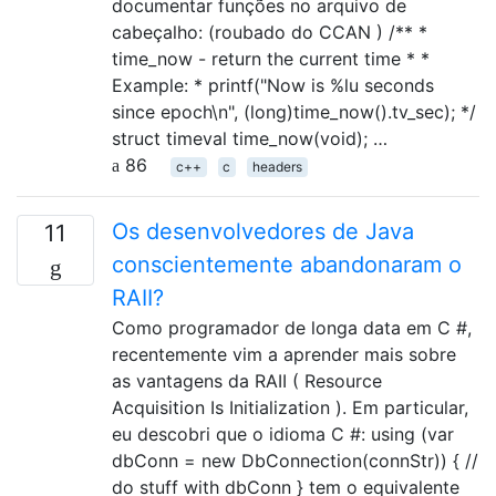
documentar funções no arquivo de
cabeçalho: (roubado do CCAN ) /** *
time_now - return the current time * *
Example: * printf("Now is %lu seconds
since epoch\n", (long)time_now().tv_sec); */
struct timeval time_now(void); …
86
c++
c
headers
Os desenvolvedores de Java
11
conscientemente abandonaram o
RAII?
Como programador de longa data em C #,
recentemente vim a aprender mais sobre
as vantagens da RAII ( Resource
Acquisition Is Initialization ). Em particular,
eu descobri que o idioma C #: using (var
dbConn = new DbConnection(connStr)) { //
do stuff with dbConn } tem o equivalente