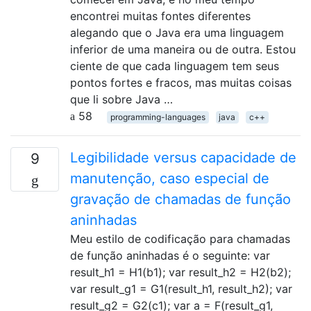
encontrei muitas fontes diferentes
alegando que o Java era uma linguagem
inferior de uma maneira ou de outra. Estou
ciente de que cada linguagem tem seus
pontos fortes e fracos, mas muitas coisas
que li sobre Java …
58
programming-languages
java
c++
Legibilidade versus capacidade de
9
manutenção, caso especial de
gravação de chamadas de função
aninhadas
Meu estilo de codificação para chamadas
de função aninhadas é o seguinte: var
result_h1 = H1(b1); var result_h2 = H2(b2);
var result_g1 = G1(result_h1, result_h2); var
result_g2 = G2(c1); var a = F(result_g1,