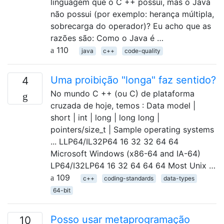
linguagem que o C ++ possui, mas o Java
não possui (por exemplo: herança múltipla,
sobrecarga do operador)? Eu acho que as
razões são: Como o Java é …
110
java
c++
code-quality
Uma proibição "longa" faz sentido?
4
No mundo C ++ (ou C) de plataforma
cruzada de hoje, temos : Data model |
short | int | long | long long |
pointers/size_t | Sample operating systems
... LLP64/IL32P64 16 32 32 64 64
Microsoft Windows (x86-64 and IA-64)
LP64/I32LP64 16 32 64 64 64 Most Unix …
109
c++
coding-standards
data-types
64-bit
Posso usar metaprogramação
10