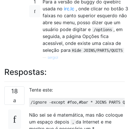
1
Para a versão de buggy do qwebirc
usada no
irc.lc
, onde clicar no botão 3
faixas no canto superior esquerdo não
abre seu menu, posso dizer que um
usuário pode digitar e
, em
/options
seguida, a página Opções fica
acessível, onde existe uma caixa de
seleção para
Hide JOINS/PARTS/QUITS
—
sergiol
Respostas:
Tente este:
18
Não sei se é matemática, mas não coloque
um espaço depois
da Internet e me
,
mostre que é necessário um *.