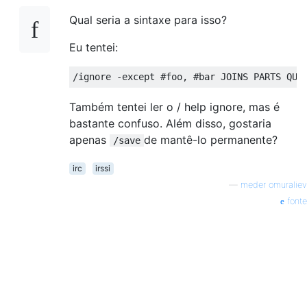
Qual seria a sintaxe para isso?
Eu tentei:
Também tentei ler o / help ignore, mas é
bastante confuso. Além disso, gostaria
apenas
de mantê-lo permanente?
/save
irc
irssi
—
meder omuraliev
fonte