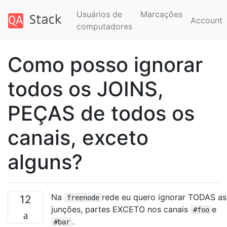
Usuários de
Marcações
Account
computadores
Como posso ignorar
todos os JOINS,
PEÇAS de todos os
canais, exceto
alguns?
Na
rede eu quero ignorar TODAS as
12
freenode
junções, partes EXCETO nos canais
e
#foo
.
#bar