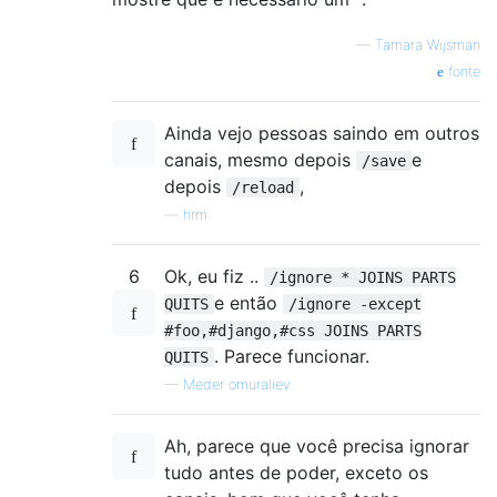
—
Tamara Wijsman
fonte
Ainda vejo pessoas saindo em outros
canais, mesmo depois
e
/save
depois
,
/reload
—
hrm
6
Ok, eu fiz ..
/ignore * JOINS PARTS
e então
QUITS
/ignore -except
#foo,#django,#css JOINS PARTS
. Parece funcionar.
QUITS
—
Meder omuraliev
Ah, parece que você precisa ignorar
tudo antes de poder, exceto os