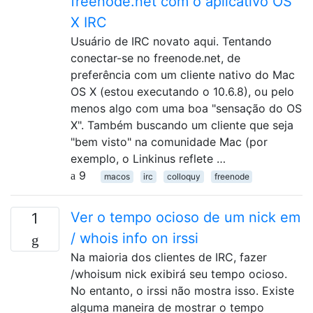
freenode.net com o aplicativo OS
X IRC
Usuário de IRC novato aqui. Tentando
conectar-se no freenode.net, de
preferência com um cliente nativo do Mac
OS X (estou executando o 10.6.8), ou pelo
menos algo com uma boa "sensação do OS
X". Também buscando um cliente que seja
"bem visto" na comunidade Mac (por
exemplo, o Linkinus reflete …
9
macos
irc
colloquy
freenode
Ver o tempo ocioso de um nick em
1
/ whois info on irssi
Na maioria dos clientes de IRC, fazer
/whoisum nick exibirá seu tempo ocioso.
No entanto, o irssi não mostra isso. Existe
alguma maneira de mostrar o tempo