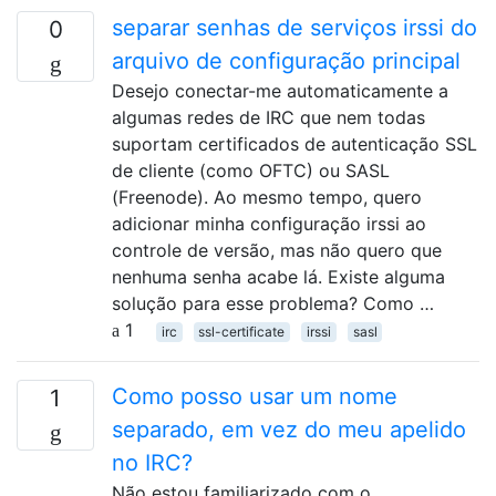
separar senhas de serviços irssi do
0
arquivo de configuração principal
Desejo conectar-me automaticamente a
algumas redes de IRC que nem todas
suportam certificados de autenticação SSL
de cliente (como OFTC) ou SASL
(Freenode). Ao mesmo tempo, quero
adicionar minha configuração irssi ao
controle de versão, mas não quero que
nenhuma senha acabe lá. Existe alguma
solução para esse problema? Como …
1
irc
ssl-certificate
irssi
sasl
Como posso usar um nome
1
separado, em vez do meu apelido
no IRC?
Não estou familiarizado com o