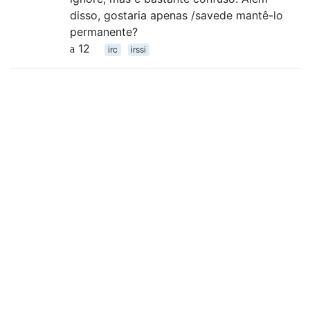
disso, gostaria apenas /savede mantê-lo
permanente?
12
irc
irssi