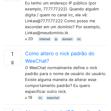
Eu tenho um endereço IP público (por
exemplo, 77.77.77.222). Quando alguém
digita / quem no canal irc, ele vê:
Linkas@77.77.77.222 Como posso me
esconder em um domínio? Por exemplo,
Linkas@meudominio.tk
20
internet
ip
domain
irc
Como altero o nick padrão do
1
WeeChat?
O WeeChat normalmente define o nick
padrão para o nome de usuário do usuário.
Existe alguma maneira de alterar esse
comportamento padrão? Eu quero
especificar outro nick.
19
irc
weechat