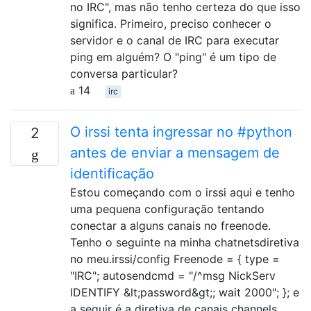
no IRC", mas não tenho certeza do que isso
significa. Primeiro, preciso conhecer o
servidor e o canal de IRC para executar
ping em alguém? O "ping" é um tipo de
conversa particular?
14
irc
O irssi tenta ingressar no #python
2
antes de enviar a mensagem de
identificação
Estou começando com o irssi aqui e tenho
uma pequena configuração tentando
conectar a alguns canais no freenode.
Tenho o seguinte na minha chatnetsdiretiva
no meu.irssi/config Freenode = { type =
"IRC"; autosendcmd = "/^msg NickServ
IDENTIFY &lt;password&gt;; wait 2000"; }; e
a seguir é a diretiva de canais channels …