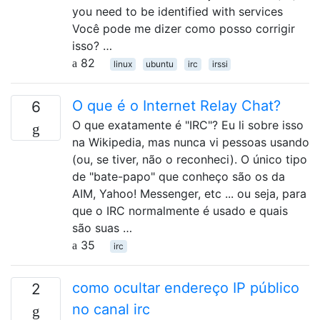
you need to be identified with services
Você pode me dizer como posso corrigir
isso? …
82
linux
ubuntu
irc
irssi
O que é o Internet Relay Chat?
6
O que exatamente é "IRC"? Eu li sobre isso
na Wikipedia, mas nunca vi pessoas usando
(ou, se tiver, não o reconheci). O único tipo
de "bate-papo" que conheço são os da
AIM, Yahoo! Messenger, etc ... ou seja, para
que o IRC normalmente é usado e quais
são suas …
35
irc
como ocultar endereço IP público
2
no canal irc