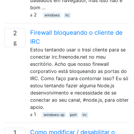
baseados em navegador, mas isso não é
bom …
2
windows
irc
Firewall bloqueando o cliente de
2
IRC
Estou tentando usar o Irssi cliente para se
conectar irc.freenode.net no meu
escritório. Acho que nosso firewall
corporativo está bloqueando as portas do
IRC. Como faço para contornar isso? Eu só
estou tentando fazer alguma Node.js
desenvolvimento e necessidade de se
conectar ao seu canal, #node.js, para obter
apoio.
1
windows-xp
port
irc
Como modificar / desabilitar o
1