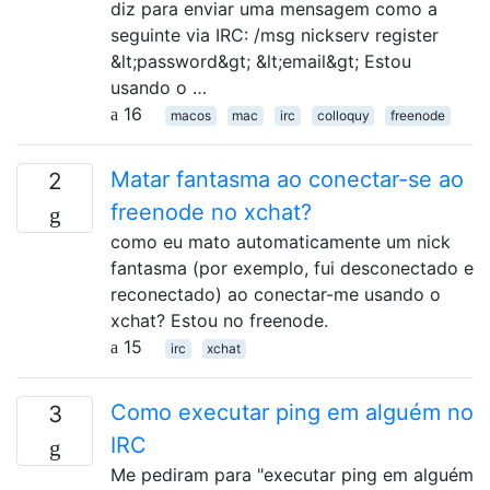
diz para enviar uma mensagem como a
seguinte via IRC: /msg nickserv register
&lt;password&gt; &lt;email&gt; Estou
usando o …
16
macos
mac
irc
colloquy
freenode
Matar fantasma ao conectar-se ao
2
freenode no xchat?
como eu mato automaticamente um nick
fantasma (por exemplo, fui desconectado e
reconectado) ao conectar-me usando o
xchat? Estou no freenode.
15
irc
xchat
Como executar ping em alguém no
3
IRC
Me pediram para "executar ping em alguém