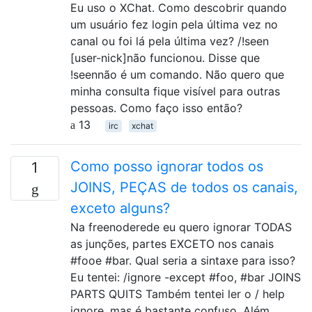
Eu uso o XChat. Como descobrir quando
um usuário fez login pela última vez no
canal ou foi lá pela última vez? /!seen
[user-nick]não funcionou. Disse que
!seennão é um comando. Não quero que
minha consulta fique visível para outras
pessoas. Como faço isso então?
13
irc
xchat
Como posso ignorar todos os
1
JOINS, PEÇAS de todos os canais,
exceto alguns?
Na freenoderede eu quero ignorar TODAS
as junções, partes EXCETO nos canais
#fooe #bar. Qual seria a sintaxe para isso?
Eu tentei: /ignore -except #foo, #bar JOINS
PARTS QUITS Também tentei ler o / help
ignore, mas é bastante confuso. Além