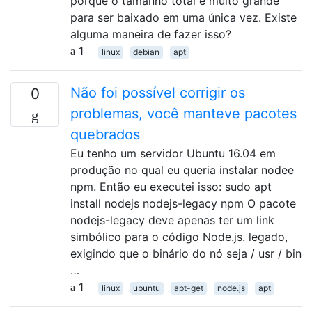
porque o tamanho total é muito grande
para ser baixado em uma única vez. Existe
alguma maneira de fazer isso?
1
linux
debian
apt
Não foi possível corrigir os
0
problemas, você manteve pacotes
quebrados
Eu tenho um servidor Ubuntu 16.04 em
produção no qual eu queria instalar nodee
npm. Então eu executei isso: sudo apt
install nodejs nodejs-legacy npm O pacote
nodejs-legacy deve apenas ter um link
simbólico para o código Node.js. legado,
exigindo que o binário do nó seja / usr / bin
…
1
linux
ubuntu
apt-get
node.js
apt