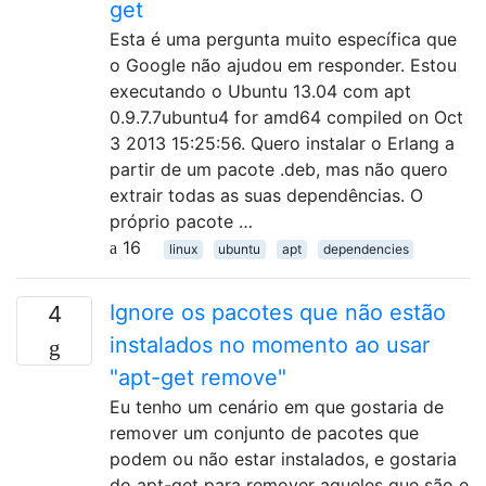
get
Esta é uma pergunta muito específica que
o Google não ajudou em responder. Estou
executando o Ubuntu 13.04 com apt
0.9.7.7ubuntu4 for amd64 compiled on Oct
3 2013 15:25:56. Quero instalar o Erlang a
partir de um pacote .deb, mas não quero
extrair todas as suas dependências. O
próprio pacote …
16
linux
ubuntu
apt
dependencies
Ignore os pacotes que não estão
4
instalados no momento ao usar
"apt-get remove"
Eu tenho um cenário em que gostaria de
remover um conjunto de pacotes que
podem ou não estar instalados, e gostaria
do apt-get para remover aqueles que são e