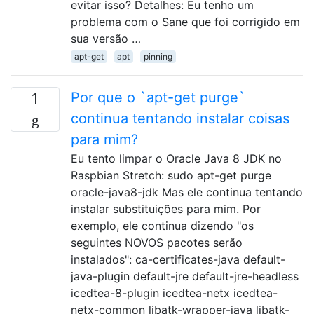
evitar isso? Detalhes: Eu tenho um
problema com o Sane que foi corrigido em
sua versão …
apt-get
apt
pinning
Por que o `apt-get purge`
1
continua tentando instalar coisas
para mim?
Eu tento limpar o Oracle Java 8 JDK no
Raspbian Stretch: sudo apt-get purge
oracle-java8-jdk Mas ele continua tentando
instalar substituições para mim. Por
exemplo, ele continua dizendo "os
seguintes NOVOS pacotes serão
instalados": ca-certificates-java default-
java-plugin default-jre default-jre-headless
icedtea-8-plugin icedtea-netx icedtea-
netx-common libatk-wrapper-java libatk-