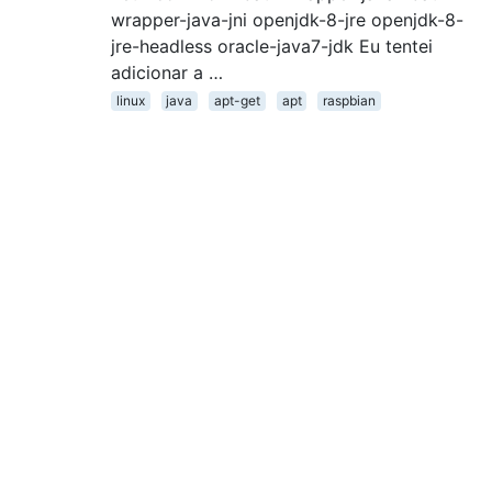
wrapper-java-jni openjdk-8-jre openjdk-8-
jre-headless oracle-java7-jdk Eu tentei
adicionar a …
linux
java
apt-get
apt
raspbian