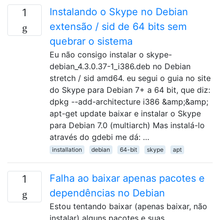
Instalando o Skype no Debian
1
extensão / sid de 64 bits sem
quebrar o sistema
Eu não consigo instalar o skype-
debian_4.3.0.37-1_i386.deb no Debian
stretch / sid amd64. eu segui o guia no site
do Skype para Debian 7+ a 64 bit, que diz:
dpkg --add-architecture i386 &amp;&amp;
apt-get update baixar e instalar o Skype
para Debian 7.0 (multiarch) Mas instalá-lo
através do gdebi me dá: …
installation
debian
64-bit
skype
apt
Falha ao baixar apenas pacotes e
1
dependências no Debian
Estou tentando baixar (apenas baixar, não
instalar) alguns pacotes e suas