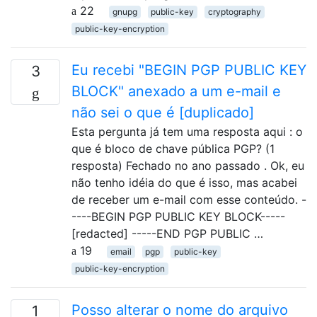
22
gnupg
public-key
cryptography
public-key-encryption
Eu recebi "BEGIN PGP PUBLIC KEY
3
BLOCK" anexado a um e-mail e
não sei o que é [duplicado]
Esta pergunta já tem uma resposta aqui : o
que é bloco de chave pública PGP? (1
resposta) Fechado no ano passado . Ok, eu
não tenho idéia do que é isso, mas acabei
de receber um e-mail com esse conteúdo. -
----BEGIN PGP PUBLIC KEY BLOCK-----
[redacted] -----END PGP PUBLIC …
19
email
pgp
public-key
public-key-encryption
Posso alterar o nome do arquivo
1