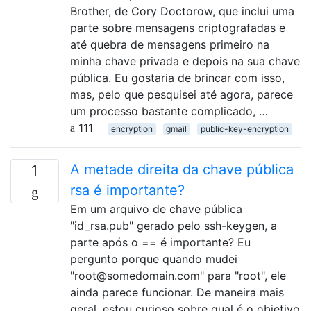
Brother, de Cory Doctorow, que inclui uma
parte sobre mensagens criptografadas e
até quebra de mensagens primeiro na
minha chave privada e depois na sua chave
pública. Eu gostaria de brincar com isso,
mas, pelo que pesquisei até agora, parece
um processo bastante complicado, …
111
encryption
gmail
public-key-encryption
A metade direita da chave pública
1
rsa é importante?
Em um arquivo de chave pública
"id_rsa.pub" gerado pelo ssh-keygen, a
parte após o == é importante? Eu
pergunto porque quando mudei
"root@somedomain.com" para "root", ele
ainda parece funcionar. De maneira mais
geral, estou curioso sobre qual é o objetivo