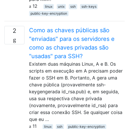
12
linux
unix
ssh
ssh-keys
public-key-encryption
Como as chaves públicas são
2
"enviadas" para os servidores e
como as chaves privadas são
"usadas" para SSH?
Existem duas máquinas Linux, A e B. Os
scripts em execução em A precisam poder
fazer o SSH em B. Portanto, A gera uma
chave pública (provavelmente ssh-
keygengerada id_rsa.pub) e, em seguida,
usa sua respectiva chave privada
(novamente, provavelmente id_rsa) para
criar essa conexão SSH. Se qualquer coisa
que eu …
11
linux
ssh
public-key-encryption