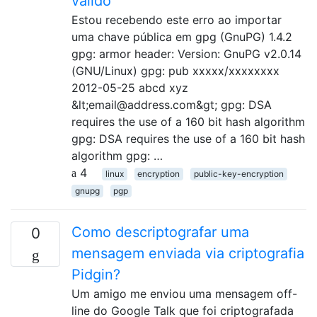
válido
Estou recebendo este erro ao importar
uma chave pública em gpg (GnuPG) 1.4.2
gpg: armor header: Version: GnuPG v2.0.14
(GNU/Linux) gpg: pub xxxxx/xxxxxxxx
2012-05-25 abcd xyz
&lt;email@address.com&gt; gpg: DSA
requires the use of a 160 bit hash algorithm
gpg: DSA requires the use of a 160 bit hash
algorithm gpg: …
4
linux
encryption
public-key-encryption
gnupg
pgp
Como descriptografar uma
0
mensagem enviada via criptografia
Pidgin?
Um amigo me enviou uma mensagem off-
line do Google Talk que foi criptografada