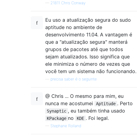
—
21811 Chris Conway
Eu uso a atualização segura do sudo
aptitude no ambiente de
desenvolvimento 11.04. A vantagem é
que a "atualização segura" manterá
grupos de pacotes até que todos
sejam atualizados. Isso significa que
ele minimiza o número de vezes que
você tem um sistema não funcionando.
—
precisa saber é o seguinte
@ Chris ... O mesmo para mim, eu
nunca me acostumei
. Perto
Aptitude
, eu também tinha usado
Synaptic
no
. Foi legal.
KPackage
KDE
—
Stephane Rolland