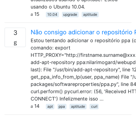
usando o Ubuntu 10.04.
15
10.04
upgrade
aptitude
Não consigo adicionar o repositório
3
Estou tentando adicionar o repositório ppa (
comando: export
HTTP_PROXY="http://firstname.surname@xxx
add-apt-repository ppa:nilarimogard/webupd
last): File "/usr/bin/add-apt-repository", line 
get_ppa_info_from_lp(user, ppa_name) File "/u
packages/softwareproperties/ppa.py", line 84
curl.perform() pycurl.error: (56, 'Received H
CONNECT') Infelizmente isso …
14
apt
ppa
aptitude
curl