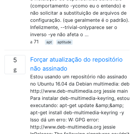
(comportamento -ycomo eu o entendo) e
não solicitar a substituição de arquivos de
configuração. (que geralmente é o padrão).
Infelizmente, --trivial-onlyparece ser o
inverso -ye não afeta o …
71
apt
aptitude
Forçar atualização do repositório
5
não assinado
Estou usando um repositório não assinado
no Ubuntu 16.04 da Debian multimedia: deb
http://www.deb-multimedia.org jessie main
Para instalar deb-multimedia-keyring, estou
executando: apt-get update &amp;&amp;
apt-get install deb-multimedia-keyring -y
Isso dá um erro: W: GPG error:
http://www.deb-multimedia.org jessie
InRelease: The following signatures couldn't