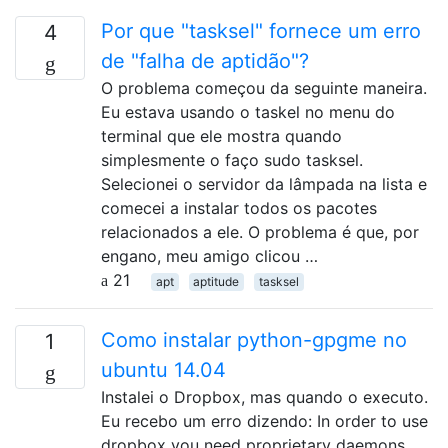
Por que "tasksel" fornece um erro
4
de "falha de aptidão"?
O problema começou da seguinte maneira.
Eu estava usando o taskel no menu do
terminal que ele mostra quando
simplesmente o faço sudo tasksel.
Selecionei o servidor da lâmpada na lista e
comecei a instalar todos os pacotes
relacionados a ele. O problema é que, por
engano, meu amigo clicou …
21
apt
aptitude
tasksel
Como instalar python-gpgme no
1
ubuntu 14.04
Instalei o Dropbox, mas quando o executo.
Eu recebo um erro dizendo: In order to use
dropbox you need proprietary daemons.