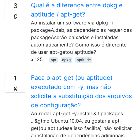
Qual é a diferença entre dpkg e
3
aptitude / apt-get?
Ao instalar um software via dpkg -i
packageA.deb, as dependências requeridas
packageAserão baixadas e instaladas
automaticamente? Como isso é diferente
de usar apt-getou aptitude?
125
apt
dpkg
aptitude
Faça o apt-get (ou aptitude)
1
executado com -y, mas não
solicite a substituição dos arquivos
de configuração?
Ao rodar apt-get -y install &lt;packages
...&gt;no Ubuntu 10.04, eu gostaria apt-
get(ou aptitudese isso facilita) não solicitar
a instalação de dependências adicionais