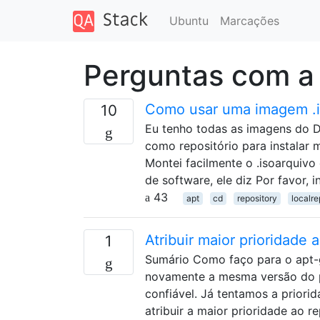
Ubuntu
Marcações
Perguntas com a 
Como usar uma imagem .
10
Eu tenho todas as imagens do D
como repositório para instalar
Montei facilmente o .isoarquiv
de software, ele diz Por favor,
43
apt
cd
repository
localre
Atribuir maior prioridade 
1
Sumário Como faço para o apt-ge
novamente a mesma versão do pac
confiável. Já tentamos a priori
atribuir a maior prioridade ao r