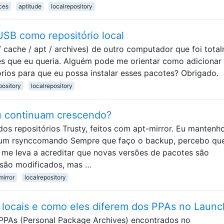
ces
aptitude
localrepository
SB como repositório local
 / cache / apt / archives) de outro computador que foi tota
tes que eu queria. Alguém pode me orientar como adicionar
órios para que eu possa instalar esses pacotes? Obrigado.
pository
localrepository
u continuam crescendo?
os repositórios Trusty, feitos com apt-mirror. Eu mantenh
 um rsynccomando Sempre que faço o backup, percebo qu
 me leva a acreditar que novas versões de pacotes são
e são modificados, mas …
mirror
localrepository
 / locais e como eles diferem dos PPAs no Laun
PPAs (Personal Package Archives) encontrados no