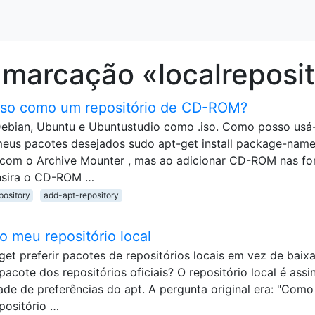
marcação «localreposi
iso como um repositório de CD-ROM?
ebian, Ubuntu e Ubuntustudio como .iso. Como posso usá
 meus pacotes desejados sudo apt-get install package-nam
o com o Archive Mounter , mas ao adicionar CD-ROM nas fo
 insira o CD-ROM …
pository
add-apt-repository
ao meu repositório local
t preferir pacotes de repositórios locais em vez de baixa
ote dos repositórios oficiais? O repositório local é assi
dade de preferências do apt. A pergunta original era: "Como
epositório …