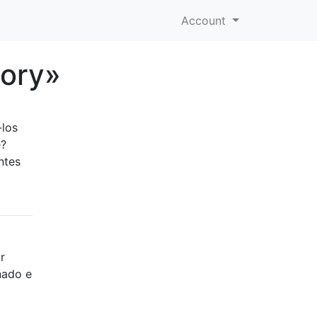
Account
tory»
-los
e?
ntes
r
nado e