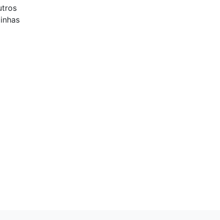
utros
inhas