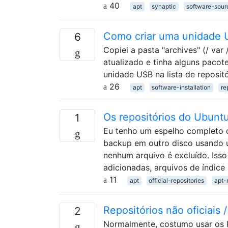
40
apt
synaptic
software-sour
Como criar uma unidade U
6
Copiei a pasta "archives" (/ var
atualizado e tinha alguns paco
unidade USB na lista de reposit
26
apt
software-installation
re
Os repositórios do Ubunt
1
Eu tenho um espelho completo d
backup em outro disco usando
nenhum arquivo é excluído. Isso
adicionadas, arquivos de índic
11
apt
official-repositories
apt-
Repositórios não oficiais
2
Normalmente, costumo usar os 