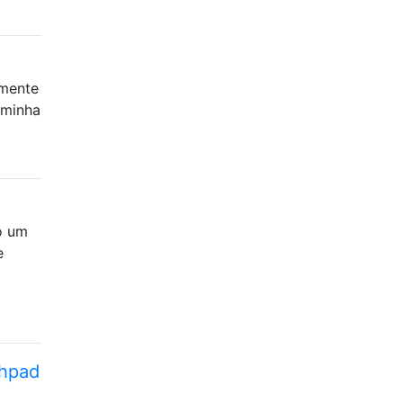
lmente
 minha
o um
e
chpad