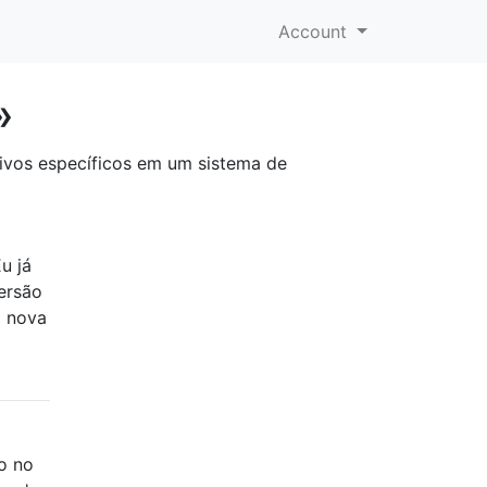
Account
»
ivos específicos em um sistema de
u já
versão
a nova
o no