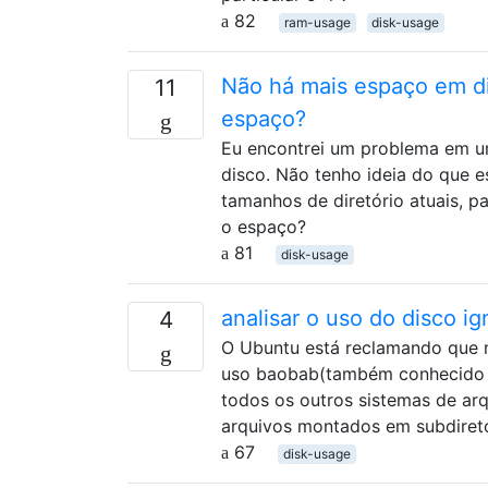
82
ram-usage
disk-usage
Não há mais espaço em d
11
espaço?
Eu encontrei um problema em u
disco. Não tenho ideia do que 
tamanhos de diretório atuais, p
o espaço?
81
disk-usage
analisar o uso do disco 
4
O Ubuntu está reclamando que m
uso baobab(também conhecido c
todos os outros sistemas de ar
arquivos montados em subdiretó
67
disk-usage