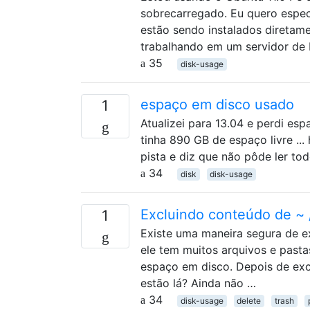
sobrecarregado. Eu quero especi
estão sendo instalados diretame
trabalhando em um servidor de
35
disk-usage
espaço em disco usado
1
Atualizei para 13.04 e perdi es
tinha 890 GB de espaço livre ..
pista e diz que não pôde ler to
34
disk
disk-usage
Excluindo conteúdo de ~ /
1
Existe uma maneira segura de e
ele tem muitos arquivos e pasta
espaço em disco. Depois de exclu
estão lá? Ainda não …
34
disk-usage
delete
trash