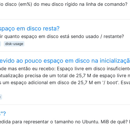
o disco (em%) do meu disco rígido na linha de comando?
spaço em disco resta?
r quanto espaço em disco está sendo usado / restante?
disk-usage
devido ao pouco espaço em disco na inicializaç
ade mas então eu recebo: Espaço livre em disco insuficient
atualização precisa de um total de 25,7 M de espaço livre 
os um espaço adicional em disco de 25,7 M em '/ boot'. Esv
e
B"?
edida para representar o tamanho no Ubuntu. MiB de quê?