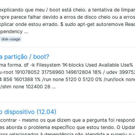
plicando que meu / boot está cheio. a tentativa de limpa
re parece falhar devido a erros de disco cheio ou a erro
plicar onde estou errado. $ sudo apt-get autoremove Rea
dependency …
disk-usage
partição / boot?
ma forma. df -k Filesystem 1K-blocks Used Available Use%
u-root 191078052 31758960 149612804 18% / udev 39975
 856 1601388 1% /run none 5120 0 5120 0% /run/lock non
n/shm none 102400 28 …
 dispositivo (12.04)
ncontrar - mesmo os que dizem que a pergunta foi respond
es aborda o problema específico que estou tendo. O Upda
ros relacionados à dependência não atendida e sugeriu o 