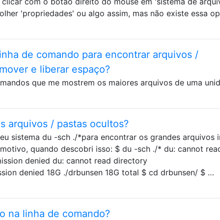
 clicar com o botão direito do mouse em 'sistema de arqui
lher 'propriedades' ou algo assim, mas não existe essa o
inha de comando para encontrar arquivos /
emover e liberar espaço?
omandos que me mostrem os maiores arquivos de uma unid
s arquivos / pastas ocultos?
u sistema du -sch ./*para encontrar os grandes arquivos i
otivo, quando descobri isso: $ du -sch ./* du: cannot rea
rmission denied du: cannot read directory
ission denied 18G ./drbunsen 18G total $ cd drbunsen/ $ …
o na linha de comando?