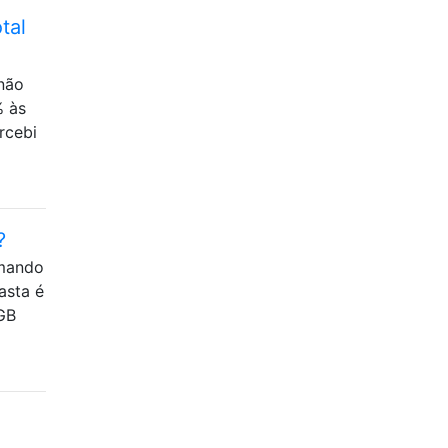
tal
 não
% às
rcebi
?
rmando
asta é
 GB