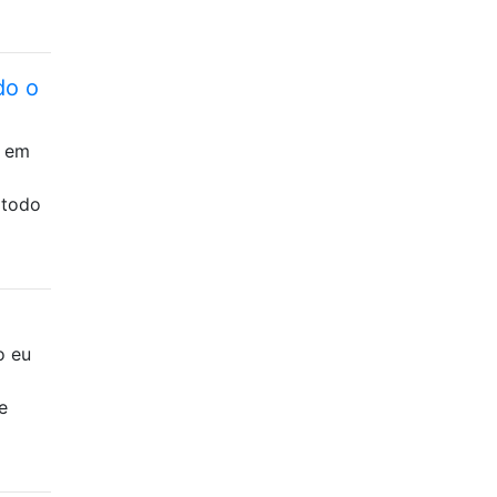
do o
o em
 todo
o eu
e