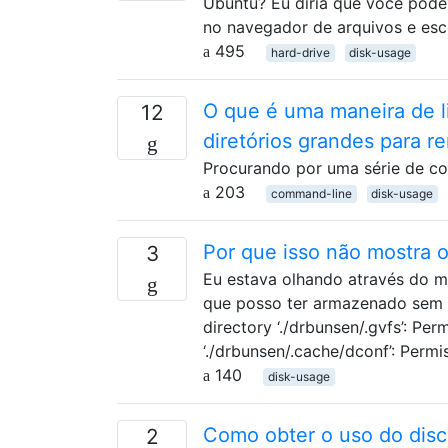
Ubuntu? Eu diria que você pode
no navegador de arquivos e esco
495
hard-drive
disk-usage
O que é uma maneira de l
12
diretórios grandes para r
Procurando por uma série de c
203
command-line
disk-usage
Por que isso não mostra o
3
Eu estava olhando através do me
que posso ter armazenado sem m
directory ‘./drbunsen/.gvfs’: Pe
‘./drbunsen/.cache/dconf’: Perm
140
disk-usage
Como obter o uso do disc
2