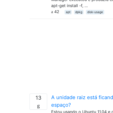
apt-get install -f, …
42
apt
dpkg
disk-usage
A unidade raiz está fica
13
espaço?
Estou usando o Ubuntu 11.04 e q