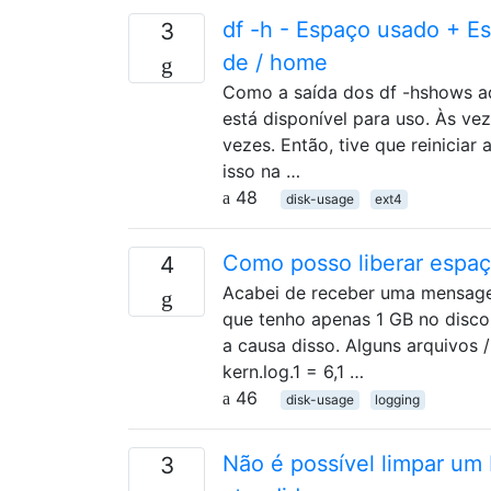
df -h - Espaço usado + Es
3
de / home
Como a saída dos df -hshows aq
está disponível para uso. Às ve
vezes. Então, tive que reiniciar
isso na …
48
disk-usage
ext4
Como posso liberar espaç
4
Acabei de receber uma mensage
que tenho apenas 1 GB no disco 
a causa disso. Alguns arquivos 
kern.log.1 = 6,1 …
46
disk-usage
logging
Não é possível limpar um
3