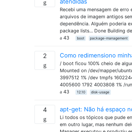
atendidas
Recebi uma mensagem de erro ex
arquivos de imagem antigos semp
dependência. Alguém poderia ex
package lists... Done Building 
43
boot
package-management
Como redimensiono minha 
2
/ boot ficou 100% cheio de algu
Mounted on /dev/mapper/ubunt
3997512 1% /dev tmpfs 1602244
4005600 1792 4003808 1% /ru
43
12.10
disk-usage
apt-get: Não há espaço no
4
Li todos os tópicos que pude e
em outro lugar, mas nenhum del
Manager executou e produziu er