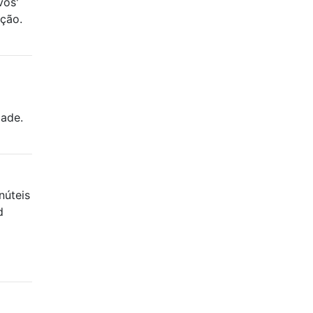
vos'
pção.
ade.
núteis
d