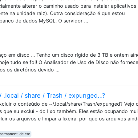
almente alterar o caminho usado para instalar aplicativos 
nte na unidade raiz). Outra consideração é que estou
 banco de dados MySQL. O servidor …
paço em disco ... Tenho um disco rígido de 3 TB e ontem ai
. hoje tudo se foi! O Analisador de Uso de Disco não fornec
dos os diretórios devido …
 .local / share / Trash / expunged…?
xcluir o conteúdo de ~/.local/share/Trash/expunged? Vejo 
s que eu excluí - do lixo também. Eles estão ocupando mui
ir os arquivos e limpar a lixeira, por que os arquivos aind
permanent-delete