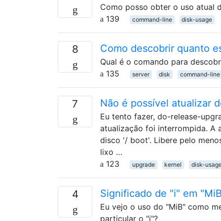
Como posso obter o uso atual d
139
command-line
disk-usage
Como descobrir quanto e
8
Qual é o comando para descobri
135
server
disk
command-line
Não é possível atualizar 
7
Eu tento fazer, do-release-upgr
atualização foi interrompida. A 
disco '/ boot'. Libere pelo men
lixo …
123
upgrade
kernel
disk-usag
Significado de "i" em "Mi
4
Eu vejo o uso do "MiB" como m
particular o "i"?