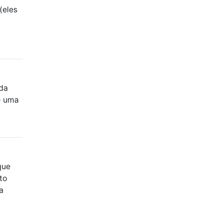
(eles
nda
e uma
que
to
a