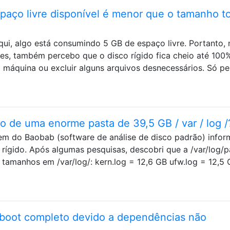
paço livre disponível é menor que o tamanho to
ui, algo está consumindo 5 GB de espaço livre. Portanto,
zes, também percebo que o disco rígido fica cheio até 100
 a máquina ou excluir alguns arquivos desnecessários. Só pe
o de uma enorme pasta de 39,5 GB / var / log /
m do Baobab (software de análise de disco padrão) info
rígido. Após algumas pesquisas, descobri que a /var/log/p
/ tamanhos em /var/log/: kern.log = 12,6 GB ufw.log = 12,5
 boot completo devido a dependências não