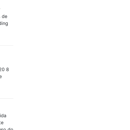
r
s de
ding
20 8
e
ida
te
uso do