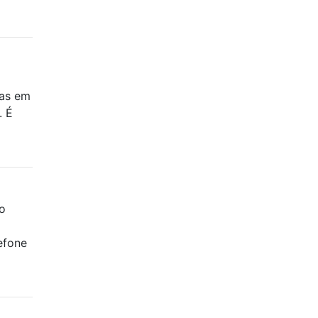
mas em
. É
o
efone