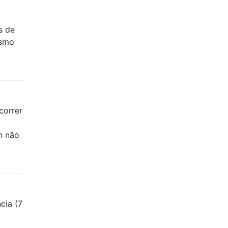
s de
esmo
correr
m não
cia (7