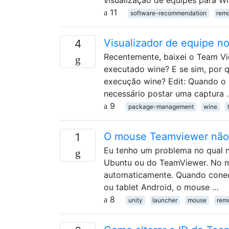
11
software-recommendation
rem
Visualizador de equipe n
4
Recentemente, baixei o Team Vi
executado wine? E se sim, por q
execução wine? Edit: Quando o i
necessário postar uma captura 
9
package-management
wine
O mouse Teamviewer não 
1
Eu tenho um problema no qual n
Ubuntu ou do TeamViewer. No me
automaticamente. Quando conec
ou tablet Android, o mouse …
8
unity
launcher
mouse
rem