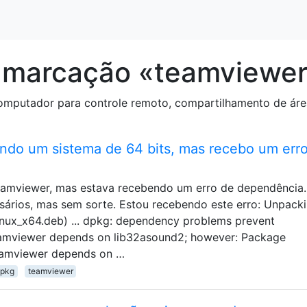
 marcação «teamviewe
mputador para controle remoto, compartilhamento de área 
ndo um sistema de 64 bits, mas recebo um err
Teamviewer, mas estava recebendo um erro de dependência.
ssários, mas sem sorte. Estou recebendo este erro: Unpack
nux_x64.deb) ... dpkg: dependency problems prevent
teamviewer depends on lib32asound2; however: Package
 teamviewer depends on …
pkg
teamviewer