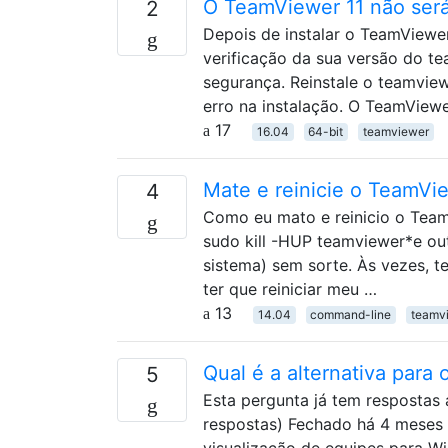
O TeamViewer 11 não será
2
Depois de instalar o TeamViewer
verificação da sua versão do t
segurança. Reinstale o teamvie
erro na instalação. O TeamView
17
16.04
64-bit
teamviewer
Mate e reinicie o TeamVi
4
Como eu mato e reinicio o Team
sudo kill -HUP teamviewer*e ou
sistema) sem sorte. Às vezes,
ter que reiniciar meu …
13
14.04
command-line
teamv
Qual é a alternativa para
5
Esta pergunta já tem respostas 
respostas) Fechado há 4 meses 
visualização de equipes para W