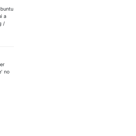
Ubuntu
i a
 /
er
' no