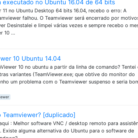
 executado no Ubuntu 16.04 de 64 bits
 11 no Ubuntu Desktop 64 bits 16.04, recebo o erro: A
eamviewer falhou. O Teamviewer será encerrado por motivo
wer Desinstalei e limpei várias vezes e sempre recebo o m
er 10 …
ewer 10 Ubuntu 14.04
Viewer 10 no ubuntu a partir da linha de comando? Tentei 
tras variantes (TeamViewer.exe; que obtive do monitor do
 tenho um problema com o Teamviewer suspenso e seria bo
iewer
 o Teamviewer? [duplicado]
aqui : Melhor software VNC / desktop remoto para assistên
. Existe alguma alternativa do Ubuntu para o software de
indows?