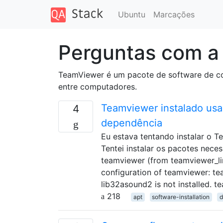
Ubuntu
Marcações
Perguntas com a
TeamViewer é um pacote de software de co
entre computadores.
Teamviewer instalado usa
4
dependência
Eu estava tentando instalar o 
Tentei instalar os pacotes nece
teamviewer (from teamviewer_li
configuration of teamviewer: 
lib32asound2 is not installed.
218
apt
software-installation
d