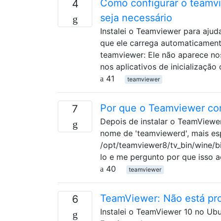
Como configurar o teamvi
4
seja necessário
Instalei o Teamviewer para ajud
que ele carrega automaticamen
teamviewer: Ele não aparece nos 
nos aplicativos de inicialização
41
teamviewer
Por que o Teamviewer co
7
Depois de instalar o TeamViewe
nome de 'teamviewerd', mais es
/opt/teamviewer8/tv_bin/wine/b
lo e me pergunto por que isso a
40
teamviewer
TeamViewer: Não está pro
6
Instalei o TeamViewer 10 no Ub