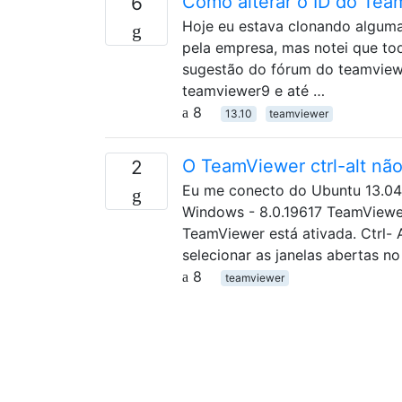
Como alterar o ID do Te
6
Hoje eu estava clonando algum
pela empresa, mas notei que t
sugestão do fórum do teamviewe
teamviewer9 e até …
8
13.10
teamviewer
O TeamViewer ctrl-alt nã
2
Eu me conecto do Ubuntu 13.0
Windows - 8.0.19617 TeamViewer
TeamViewer está ativada. Ctrl- 
selecionar as janelas abertas n
8
teamviewer