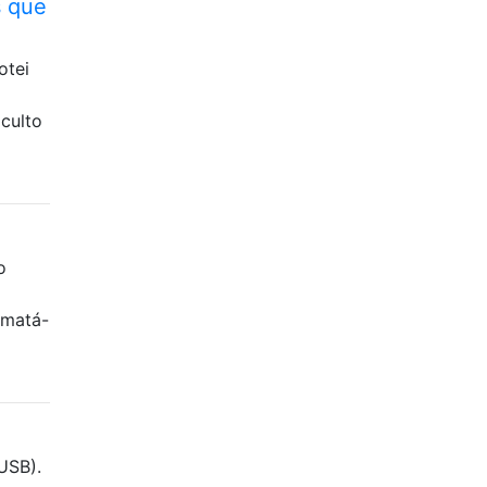
s que
otei
oculto
o
 matá-
USB).