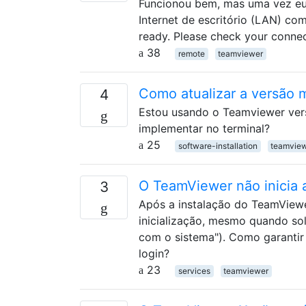
Funcionou bem, mas uma vez eu 
Internet de escritório (LAN) com
ready. Please check your connec
38
remote
teamviewer
Como atualizar a versão 
4
Estou usando o Teamviewer vers
implementar no terminal?
25
software-installation
teamvie
O TeamViewer não inicia 
3
Após a instalação do TeamViewe
inicialização, mesmo quando sol
com o sistema"). Como garantir
login?
23
services
teamviewer