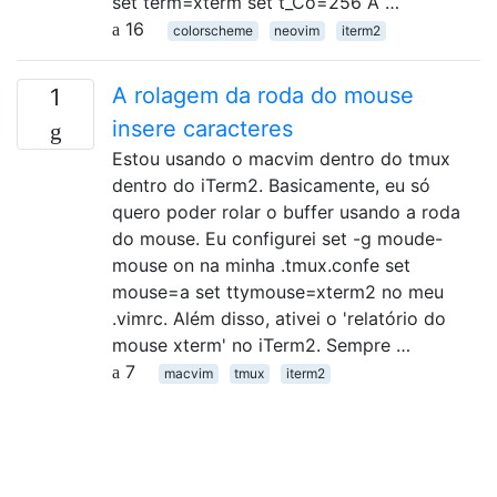
set term=xterm set t_Co=256 A …
16
colorscheme
neovim
iterm2
A rolagem da roda do mouse
1
insere caracteres
Estou usando o macvim dentro do tmux
dentro do iTerm2. Basicamente, eu só
quero poder rolar o buffer usando a roda
do mouse. Eu configurei set -g moude-
mouse on na minha .tmux.confe set
mouse=a set ttymouse=xterm2 no meu
.vimrc. Além disso, ativei o 'relatório do
mouse xterm' no iTerm2. Sempre …
7
macvim
tmux
iterm2