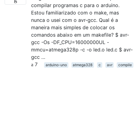
compilar programas c para o arduino.
Estou familiarizado com o make, mas
nunca o usei com o avr-gcc. Qual é a
maneira mais simples de colocar os
comandos abaixo em um makefile? $ avr-
gcc -Os -DF_CPU=16000000UL -
mmcu=atmega328p -c -o led.o led.c $ avr-
gcc …
7
arduino-uno
atmega328
c
avr
compile