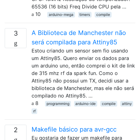
65536 (16 bits) Freq Divide CPU pela …
10
arduino-mega
timers
compile
A Biblioteca de Manchester não
3
será compilada para Attiny85
Estou criando um sensor sem fio usando
um Attiny85. Quero enviar os dados para
um arduino uno, então comprei o kit de link
de 315 mhz rf da spark fun. Como o
Attiny85 não possui um TX, decidi usar a
biblioteca de Manchester, mas ele não será
compilado no Attiny85. …
8
programming
arduino-ide
compile
attiny
rf
Makefile básico para avr-gcc
2
Eu gostaria de fazer um makefile para