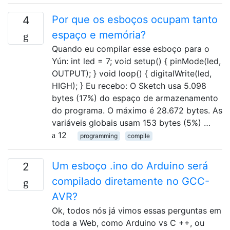
Por que os esboços ocupam tanto
4
espaço e memória?
Quando eu compilar esse esboço para o
Yún: int led = 7; void setup() { pinMode(led,
OUTPUT); } void loop() { digitalWrite(led,
HIGH); } Eu recebo: O Sketch usa 5.098
bytes (17%) do espaço de armazenamento
do programa. O máximo é 28.672 bytes. As
variáveis ​​globais usam 153 bytes (5%) …
12
programming
compile
Um esboço .ino do Arduino será
2
compilado diretamente no GCC-
AVR?
Ok, todos nós já vimos essas perguntas em
toda a Web, como Arduino vs C ++, ou