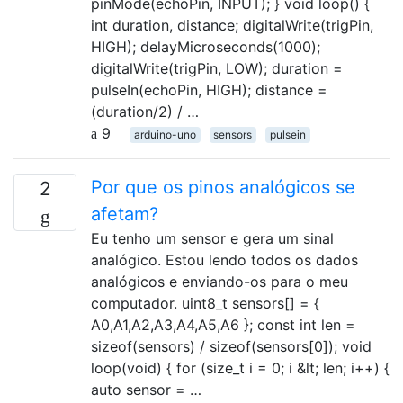
pinMode(echoPin, INPUT); } void loop() {
int duration, distance; digitalWrite(trigPin,
HIGH); delayMicroseconds(1000);
digitalWrite(trigPin, LOW); duration =
pulseIn(echoPin, HIGH); distance =
(duration/2) / …
9
arduino-uno
sensors
pulsein
Por que os pinos analógicos se
2
afetam?
Eu tenho um sensor e gera um sinal
analógico. Estou lendo todos os dados
analógicos e enviando-os para o meu
computador. uint8_t sensors[] = {
A0,A1,A2,A3,A4,A5,A6 }; const int len =
sizeof(sensors) / sizeof(sensors[0]); void
loop(void) { for (size_t i = 0; i &lt; len; i++) {
auto sensor = …