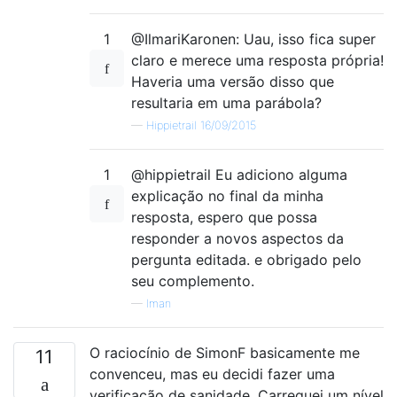
1
@IlmariKaronen: Uau, isso fica super
claro e merece uma resposta própria!
Haveria uma versão disso que
resultaria em uma parábola?
—
Hippietrail 16/09/2015
1
@hippietrail Eu adiciono alguma
explicação no final da minha
resposta, espero que possa
responder a novos aspectos da
pergunta editada. e obrigado pelo
seu complemento.
—
Iman
O raciocínio de SimonF basicamente me
11
convenceu, mas eu decidi fazer uma
verificação de sanidade. Carreguei um nível