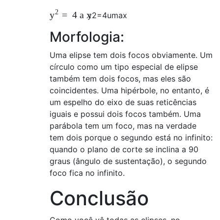
2
=
4
a
x
y
y
2
=
4
uma
x
Morfologia:
Uma elipse tem dois focos obviamente. Um
círculo como um tipo especial de elipse
também tem dois focos, mas eles são
coincidentes. Uma hipérbole, no entanto, é
um espelho do eixo de suas reticências
iguais e possui dois focos também. Uma
parábola tem um foco, mas na verdade
tem dois porque o segundo está no infinito:
quando o plano de corte se inclina a 90
graus (ângulo de sustentação), o segundo
foco fica no infinito.
Conclusão
Como você vê todas as elipses, no