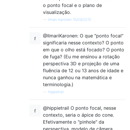
o ponto focal e o plano de
visualização.
—
Ilmari Karonen 15/09/2015
@IlmariKaronen: O que "ponto focal"
significaria nesse contexto? O ponto
em que o olho está focado? O ponto
de fuga? (Eu me ensinou a rotação
perspectiva 3D e projeção de uma
fluência de 12 ou 13 anos de idade e
nunca ganhou na matemática e
terminologia.)
—
hippietrail
@hippietrail O ponto focal, nesse
contexto, seria o ápice do cone.
Efetivamente o "pinhole" da
perspectiva, modelo de câmera