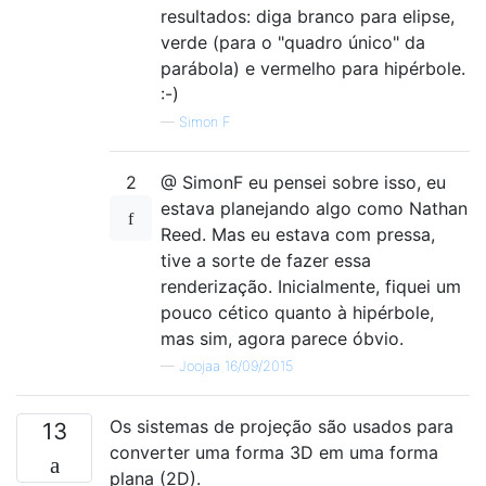
resultados: diga branco para elipse,
verde (para o "quadro único" da
parábola) e vermelho para hipérbole.
:-)
—
Simon F
2
@ SimonF eu pensei sobre isso, eu
estava planejando algo como Nathan
Reed. Mas eu estava com pressa,
tive a sorte de fazer essa
renderização. Inicialmente, fiquei um
pouco cético quanto à hipérbole,
mas sim, agora parece óbvio.
—
Joojaa 16/09/2015
Os sistemas de projeção são usados ​​para
13
converter uma forma 3D em uma forma
plana (2D).