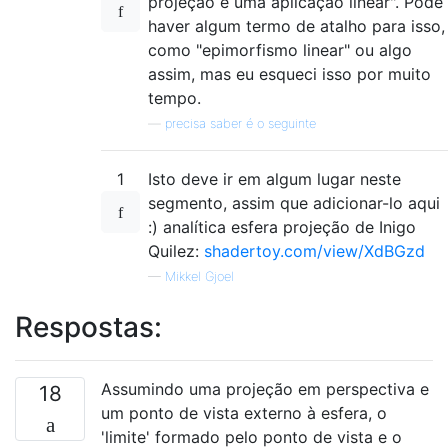
projeção é uma aplicação linear". Pode
haver algum termo de atalho para isso,
como "epimorfismo linear" ou algo
assim, mas eu esqueci isso por muito
tempo.
—
precisa saber é o seguinte
1
Isto deve ir em algum lugar neste
segmento, assim que adicionar-lo aqui
:) analítica esfera projeção de Inigo
Quilez:
shadertoy.com/view/XdBGzd
—
Mikkel Gjoel
Respostas:
Assumindo uma projeção em perspectiva e
18
um ponto de vista externo à esfera, o
'limite' formado pelo ponto de vista e o