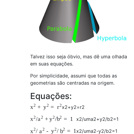
Talvez isso seja óbvio, mas dê uma olhada
em suas equações.
Por simplicidade, assumi que todas as
geometrias são centradas na origem.
Equações:
2
2
2
+
=
x
y
r
x
2
+
y
2
=
r
2
2
2
2
2
/
+
/
=
1
x
a
y
b
x
2
/
uma
2
+
y
2
/
b
2
=
1
2
2
2
2
/
-
/
=
1
x
a
y
b
x
2
/
uma
2
-
y
2
/
b
2
=
1