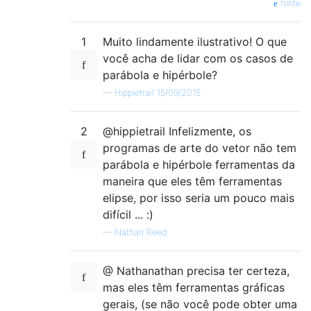
fonte
1
Muito lindamente ilustrativo! O que
você acha de lidar com os casos de
parábola e hipérbole?
—
Hippietrail 15/09/2015
2
@hippietrail Infelizmente, os
programas de arte do vetor não tem
parábola e hipérbole ferramentas da
maneira que eles têm ferramentas
elipse, por isso seria um pouco mais
difícil ... :)
—
Nathan Reed
@ Nathanathan precisa ter certeza,
mas eles têm ferramentas gráficas
gerais, (se não você pode obter uma