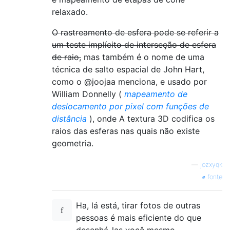
relaxado.
O rastreamento de esfera pode se referir a
um teste implícito de interseção de esfera
de raio,
mas também é o nome de uma
técnica de salto espacial de John Hart,
como o @joojaa menciona, e usado por
William Donnelly (
mapeamento de
deslocamento por pixel com funções de
distância
), onde A textura 3D codifica os
raios das esferas nas quais não existe
geometria.
—
jozxyqk
fonte
Ha, lá está, tirar fotos de outras
pessoas é mais eficiente do que
desenhá-las você mesmo.