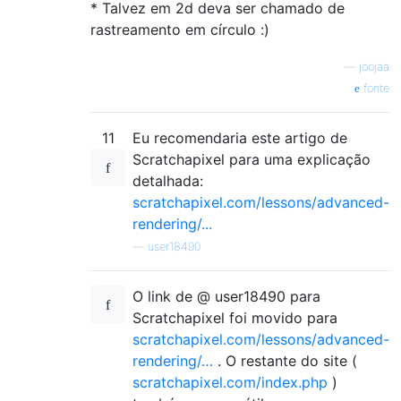
* Talvez em 2d deva ser chamado de
rastreamento em círculo :)
—
joojaa
fonte
11
Eu recomendaria este artigo de
Scratchapixel para uma explicação
detalhada:
scratchapixel.com/lessons/advanced-
rendering/...
—
user18490
O link de @ user18490 para
Scratchapixel foi movido para
scratchapixel.com/lessons/advanced-
rendering/…
. O restante do site (
scratchapixel.com/index.php
)