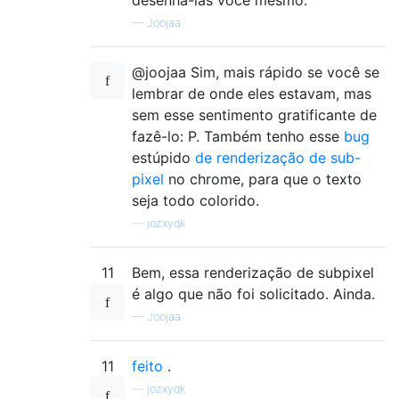
—
Joojaa
@joojaa Sim, mais rápido se você se
lembrar de onde eles estavam, mas
sem esse sentimento gratificante de
fazê-lo: P. Também tenho esse
bug
estúpido
de renderização de sub-
pixel
no chrome, para que o texto
seja todo colorido.
—
jozxyqk
11
Bem, essa renderização de subpixel
é algo que não foi solicitado. Ainda.
—
Joojaa
11
feito
.
—
jozxyqk