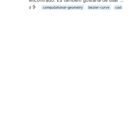
encontrado. Eu também gostaria de usar …
9
computational-geometry
bezier-curve
cad