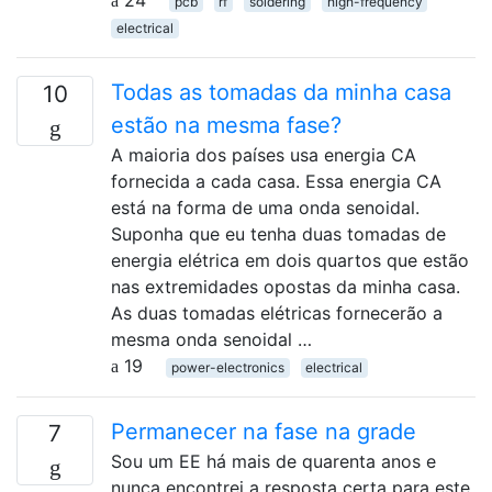
24
pcb
rf
soldering
high-frequency
electrical
Todas as tomadas da minha casa
10
estão na mesma fase?
A maioria dos países usa energia CA
fornecida a cada casa. Essa energia CA
está na forma de uma onda senoidal.
Suponha que eu tenha duas tomadas de
energia elétrica em dois quartos que estão
nas extremidades opostas da minha casa.
As duas tomadas elétricas fornecerão a
mesma onda senoidal …
19
power-electronics
electrical
Permanecer na fase na grade
7
Sou um EE há mais de quarenta anos e
nunca encontrei a resposta certa para este