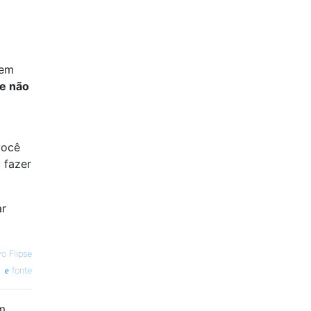
 em
e não
você
 fazer
ar
vo Flipse
fonte
m.