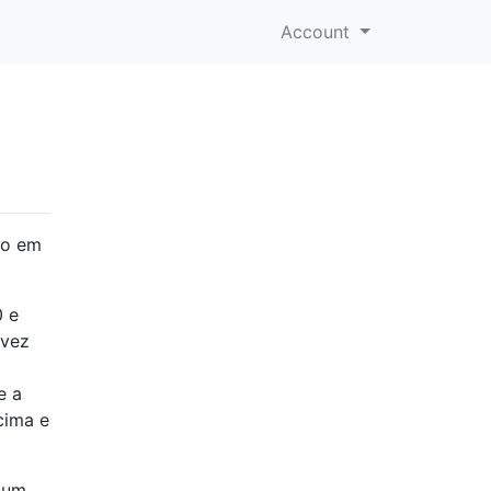
Account
ho em
0 e
lvez
e a
cima e
lgum