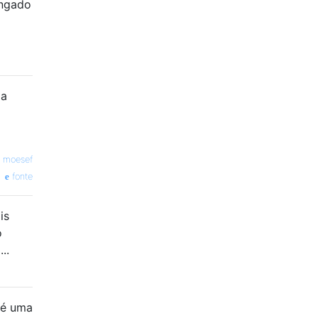
ongado
ia
—
moesef
fonte
is
o
..
 é uma