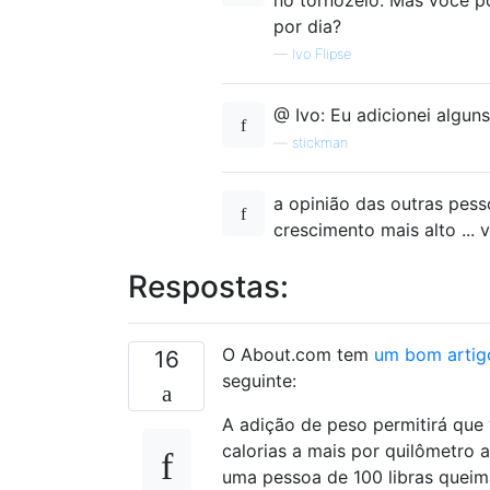
por dia?
—
Ivo Flipse
@ Ivo: Eu adicionei algun
—
stickman
a opinião das outras pes
crescimento mais alto ... v
Respostas:
O About.com tem
um bom artig
16
seguinte:
A adição de peso permitirá que
calorias a mais por quilômetro
uma pessoa de 100 libras queima