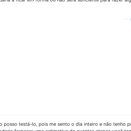
—
 posso testá-lo, pois me sento o dia inteiro e não tenho 
oderia fornecer uma estimativa de quantas etapas você to