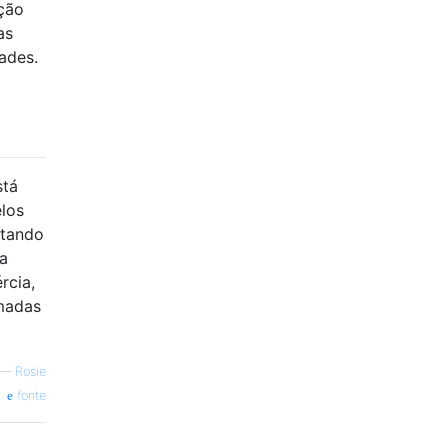
ição
as
ades.
stá
elos
itando
ia
rcia,
imadas
—
Rosie
fonte