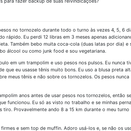
s ​​para fazer backup de suas reivindicações?
esos no tornozelo durante todo o turno às vezes 4, 5, 6 di
do rápido. Eu perdi 12 libras em 3 meses apenas adicionan
eta. Também bebo muita coca-cola (duas latas por dia) e 
bo álcool ou como junk food e sou vegetariana.
ulo em um trampolim e uso pesos nos pulsos. Eu nunca t
e que eu usasse tênis muito bons. Eu uso a blusa preta alt
re meus tênis e não sobre os tornozelos. Os pesos nunca
ampolim anos antes de usar pesos nos tornozelos, então se
ue funcionou. Eu só as visto no trabalho e se minhas pern
s tiro. Provavelmente ando 8 a 15 km durante o meu turno
firmes e sem top de muffin. Adoro usá-los e, se não os us