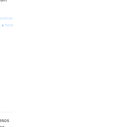
stickman
fonte
pesos
ma