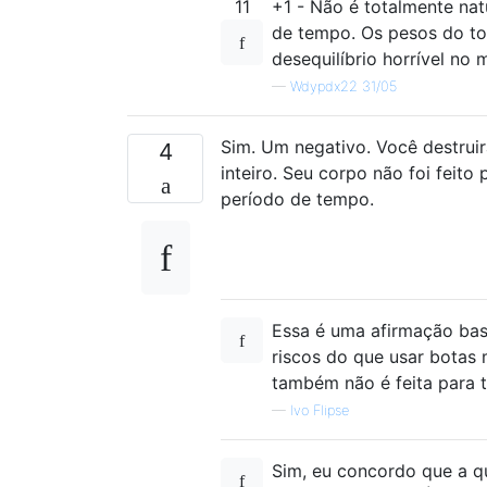
11
+1 - Não é totalmente na
de tempo. Os pesos do to
desequilíbrio horrível no 
—
Wdypdx22 31/05
Sim. Um negativo. Você destruir
4
inteiro. Seu corpo não foi feit
período de tempo.
Essa é uma afirmação bas
riscos do que usar botas 
também não é feita para 
—
Ivo Flipse
Sim, eu concordo que a q