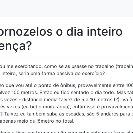
rnozelos o dia inteiro
rença?
ou me exercitando, como se as usasse no trabalho (trabal
 inteiro, seria uma forma passiva de exercício?
ho que vou até o ponto de ônibus, provavelmente entre 10
lvez 100 metros. Então eu fico sentado o dia todo. Mas ta
s vezes - distância média talvez de 5 a 10 metros (?). Vá à
rês vezes (eu bebo muita água), então isso é provavelment
a? Talvez eu também suba as escadas, são 5 andares para 
apenas meio quilômetro no total.
aria a ficar em forma ou não será suficiente para fazer a