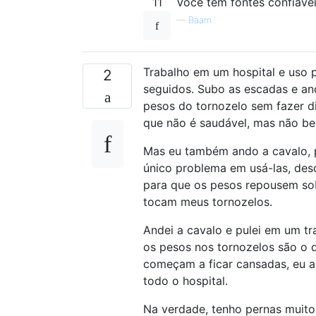
11
Você tem fontes confiávei
—
Baarn
Trabalho em um hospital e uso p
2
seguidos. Subo as escadas e an
pesos do tornozelo sem fazer di
que não é saudável, mas não be
Mas eu também ando a cavalo, p
único problema em usá-las, desd
para que os pesos repousem sob
tocam meus tornozelos.
Andei a cavalo e pulei em um tr
os pesos nos tornozelos são o q
começam a ficar cansadas, eu a
todo o hospital.
Na verdade, tenho pernas muito 