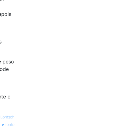
epois
s
e peso
pode
nte o
 Loritsch
fonte