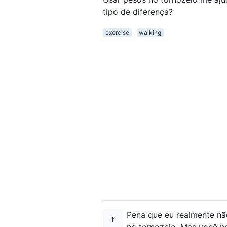
tipo de diferença?
exercise
walking
Pena que eu realmente não
no tornozelo. Mas você p