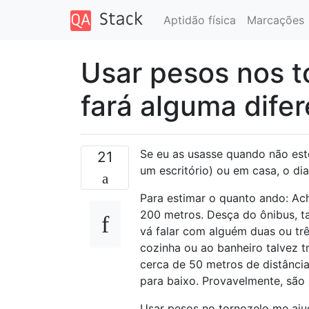
Aptidão física
Marcações
Usar pesos nos to
fará alguma dife
Se eu as usasse quando não est
21
um escritório) ou em casa, o dia
Para estimar o quanto ando: Ac
200 metros. Desça do ônibus, ta
vá falar com alguém duas ou trê
cozinha ou ao banheiro talvez t
cerca de 50 metros de distânci
para baixo. Provavelmente, são 
Usar pesos no tornozelo me ajud