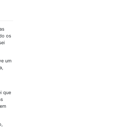
as
do os
sei
ive um
a,
i que
as
 em
o,