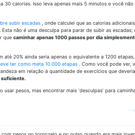
a 30 calorias. Isso leva apenas mais 5 minutos e você não
bre subir escadas
, onde calculei que as calorias adicionais
 Esta não é uma desculpa para parar de subir as escadas;
er que
caminhar apenas 1000 passos por dia simplesment
m até 20% ainda seria apenas o equivalente a 1200 etapas,
eve ter como meta 10.000 etapas
. Como você pode ver, 
ndeza em relação à quantidade de exercícios que deveria
suficiente.
o usar pesos, mas encontrar mais 'desculpas' para caminh
—
I
 com pesos no tornozelo e no pulso quando era mais jove