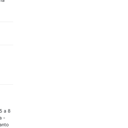
o
5 a 8
a -
anto