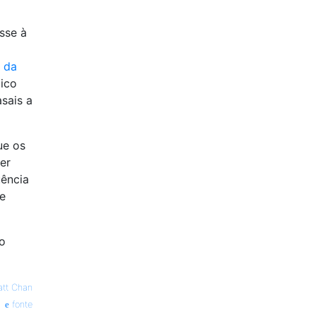
sse à
o da
ico
sais a
ue os
er
uência
de
o
tt Chan
fonte