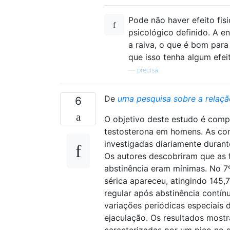
Pode não haver efeito fis
psicológico definido. A e
a raiva, o que é bom para
que isso tenha algum efeit
—
precisa
De
uma pesquisa sobre a relaçã
6
O objetivo deste estudo é compr
testosterona em homens. As con
investigadas diariamente durant
Os autores descobriram que as f
abstinência eram mínimas. No 7º
sérica apareceu, atingindo 145,
regular após abstinência contín
variações periódicas especiais 
ejaculação. Os resultados most
caracterizadas por um pico no s