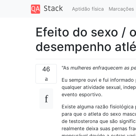
Aptidão física
Marcações
Efeito do sexo /
desempenho atlé
"As
mulheres enfraquecem as pe
46
Eu sempre ouvi e fui informado
qualquer atividade sexual, ind
evento esportivo.
Existe alguma razão fisiológica
para que o atleta do sexo masc
de testosterona que são signifi
realmente deixa suas pernas fr
mensurável devido a outras variá