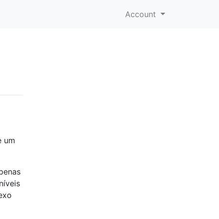
Account
e um
apenas
níveis
sexo