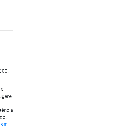
000,
​​
sugere
tência
do,
o em