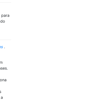
a para
ido
ns
.
am
ases.
rona
s
 a