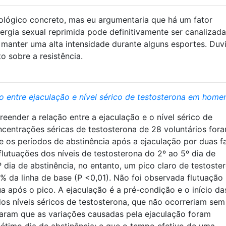
iológico concreto, mas eu argumentaria que há um fator
nergia sexual reprimida pode definitivamente ser canalizad
 manter uma alta intensidade durante alguns esportes. Duv
o sobre a resistência.
o entre ejaculação e nível sérico de testosterona em home
eender a relação entre a ejaculação e o nível sérico de
centrações séricas de testosterona de 28 voluntários for
e os períodos de abstinência após a ejaculação por duas f
lutuações dos níveis de testosterona do 2º ao 5º dia de
 dia de abstinência, no entanto, um pico claro de testoste
7% da linha de base (P <0,01). Não foi observada flutuação
ua após o pico. A ejaculação é a pré-condição e o início da
dos níveis séricos de testosterona, que não ocorreriam sem
raram que as variações causadas pela ejaculação foram
étimo dia de abstinência; e que o tempo efetivo de uma