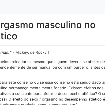
 orgasmo masculino no
tico
rnas.
" - Mickey, de Rocky I
 pelos treinadores, mesmo que alguém deveria se abster de
ependentemente de ser manual ou com um parceiro, antes d
 para este conselho ou se esse conselho está sendo dado 
ulino permaneça mentalmente focado. Existem efeitos nos 
cativos o suficiente para afetar o desempenho atlético? O 
acas? O efeito do sexo / orgasmo no desempenho atlético é
veis ​​como nutrição, sono, humor, etc. etc.?