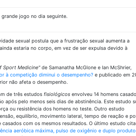
 grande jogo no dia seguinte.
vidade sexual postula que a frustração sexual aumenta a
 ainda estaria no corpo, em vez de ser expulsa devido à
of Sport Medicine"
de Samanatha McGlone e Ian McShrier,
rior à competição diminui o desempenho?
e publicado em 2
erior não afeta o desempenho.
am de três estudos
fisiológicos
envolveu 14 homens casados 
ão após pelo menos seis dias de abstinência. Este estudo 
orça ou resistência dos homens no teste. Outro estudo
ensão, equilíbrio, movimento lateral, tempo de reação e po
 casados ​​com os mesmos resultados. O último estudo cita
otência aeróbica máxima, pulso de oxigênio e duplo produt