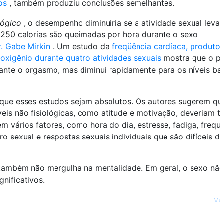
os
, também produziu conclusões semelhantes.
lógico
, o desempenho diminuiria se a atividade sexual leva
250 calorias são queimadas por hora durante o sexo
r. Gabe Mirkin
. Um estudo da
freqüência cardíaca, produt
oxigênio durante quatro atividades sexuais
mostra que o p
ante o orgasmo, mas diminui rapidamente para os níveis ba
r que esses estudos sejam absolutos. Os autores sugerem q
eis ​​não fisiológicas, como atitude e motivação, deveriam t
m vários fatores, como hora do dia, estresse, fadiga, freq
ro sexual e respostas sexuais individuais que são difíceis 
 também não mergulha na mentalidade. Em geral, o sexo nã
gnificativos.
—
Ma