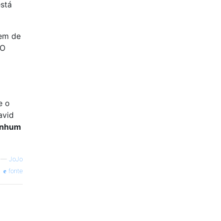
stá
rem de
 O
e o
avid
enhum
—
JoJo
fonte