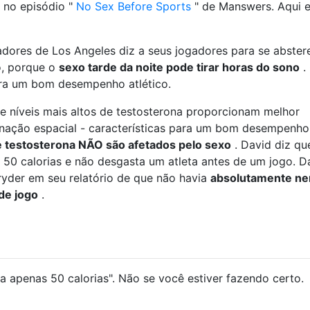
 no episódio "
No Sex Before Sports
" de Manswers. Aqui e
adores de Los Angeles diz a seus jogadores para se abste
o, porque o
sexo tarde da noite pode tirar horas do sono
.
ra um bom desempenho atlético.
e níveis mais altos de testosterona proporcionam melhor
nação espacial - características para um bom desempenho
e testosterona NÃO são afetados pelo sexo
. David diz qu
50 calorias e não desgasta um atleta antes de um jogo. D
ryder em seu relatório de que não havia
absolutamente n
de jogo
.
 apenas 50 calorias". Não se você estiver fazendo certo.