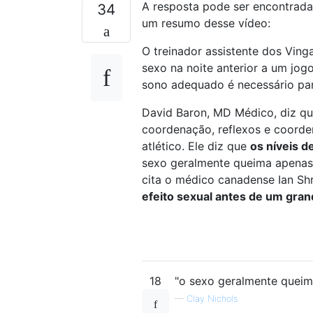
A resposta pode ser encontrada
34
um resumo desse vídeo:
O treinador assistente dos Ving
sexo na noite anterior a um jog
sono adequado é necessário pa
David Baron, MD Médico, diz qu
coordenação, reflexos e coorde
atlético. Ele diz que
os níveis d
sexo geralmente queima apenas 
cita o médico canadense Ian Sh
efeito sexual antes de um gran
18
"o sexo geralmente queima
—
Clay Nichols