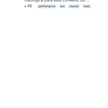
fisiológica para este conselho ou …
46
performance
sex
mental
male