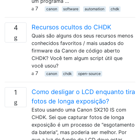
um programa …
7
canon
software
automation
chdk
Recursos ocultos do CHDK
4
Quais são alguns dos seus recursos menos
conhecidos favoritos / mais usados ​​do
firmware da Canon de código aberto
CHDK? Você tem algum script útil que
você usou?
7
canon
chdk
open-source
Como desligar o LCD enquanto tira
1
fotos de longa exposição?
Estou usando uma Canon SX210 IS com
CHDK. Sei que capturar fotos de longa
exposição é um processo de "esgotamento
da bateria", mas poderia ser melhor. Por
que a luz de fundo do LCD deve estar