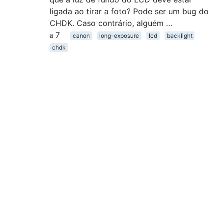
ligada ao tirar a foto? Pode ser um bug do
CHDK. Caso contrário, alguém …
7
canon
long-exposure
lcd
backlight
chdk