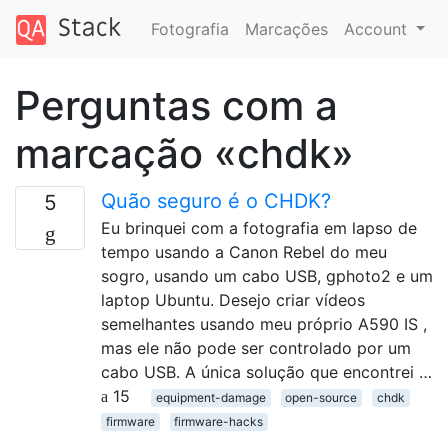
Fotografia
Marcações
Account
Perguntas com a
marcação «chdk»
Quão seguro é o CHDK?
5
Eu brinquei com a fotografia em lapso de
tempo usando a Canon Rebel do meu
sogro, usando um cabo USB, gphoto2 e um
laptop Ubuntu. Desejo criar vídeos
semelhantes usando meu próprio A590 IS ,
mas ele não pode ser controlado por um
cabo USB. A única solução que encontrei …
15
equipment-damage
open-source
chdk
firmware
firmware-hacks