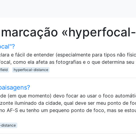
 marcação «hyperfocal-
ocal"?
ara e fácil de entender (especialmente para tipos não físi
ocal, como ela afeta as fotografias e o que determina seu 
field
hyperfocal-distance
 paisagens?
nde (em que momento) devo focar ao usar o foco automát
izonte iluminado da cidade, qual deve ser meu ponto de fo
 no AF-S eu tenho um pequeno ponto de foco, mas se esto
-distance