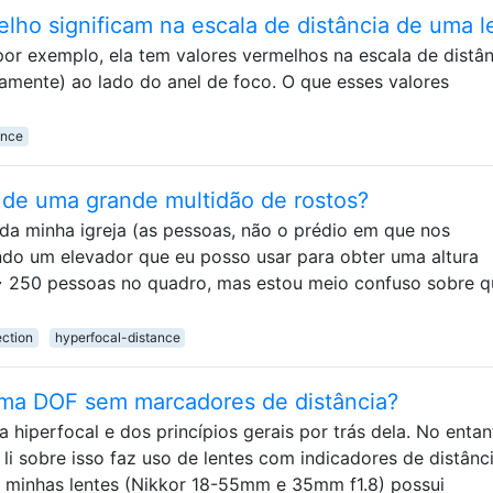
lho significam na escala de distância de uma l
por exemplo, ela tem valores vermelhos na escala de distân
mente) ao lado do anel de foco. O que esses valores
ance
a de uma grande multidão de rostos?
da minha igreja (as pessoas, não o prédio em que nos
ndo um elevador que eu posso usar para obter uma altura
~ 250 pessoas no quadro, mas estou meio confuso sobre q
ection
hyperfocal-distance
ma DOF sem marcadores de distância?
a hiperfocal e dos princípios gerais por trás dela. No entan
e li sobre isso faz uso de lentes com indicadores de distânc
s minhas lentes (Nikkor 18-55mm e 35mm f1.8) possui