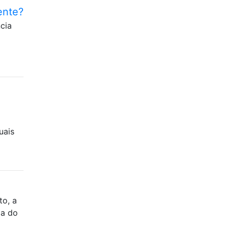
ente?
cia
uais
to, a
ia do