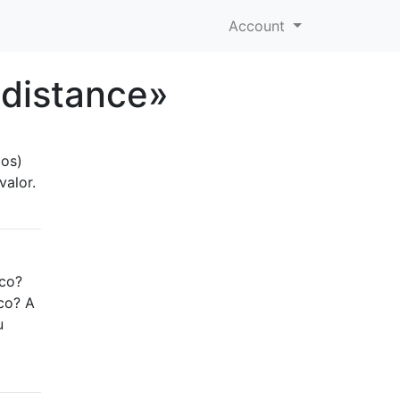
Account
distance»
cos)
valor.
ico?
co? A
u