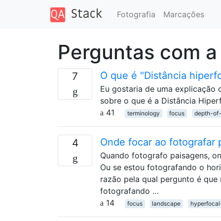
Fotografia
Marcações
Perguntas com a
O que é "Distância hiperf
7
Eu gostaria de uma explicação cl
sobre o que é a Distância Hiperf
41
terminology
focus
depth-of-
Onde focar ao fotografar
4
Quando fotografo paisagens, o
Ou se estou fotografando o hor
razão pela qual pergunto é que
fotografando …
14
focus
landscape
hyperfocal