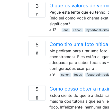
O que os valores de verme
3
Pegue esta lente que eu tenho, 
(não sei como você chama exata
significam?
12
lens
canon
hyperfocal-dist
Como tiro uma foto nítid
5
Me pediram para tirar uma foto 
encontramos). Eles estão aluga
adequada para caber todas as 
configurações usar para …
9
canon
focus
focus-point-sel
Como posso obter a máxi
5
Estou ciente do que é a distânci
maioria dos tutoriais que eu vi 
foco. Infelizmente, nenhuma da