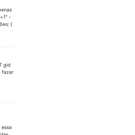
penas
=1" -
ões: {
T gid
 fazer
 essa
adas.