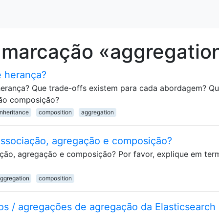
 marcação «aggregatio
e herança?
 herança? Que trade-offs existem para cada abordagem? Q
não composição?
inheritance
composition
aggregation
 associação, agregação e composição?
iação, agregação e composição? Por favor, explique em ter
ggregation
composition
os / agregações de agregação da Elasticsearch