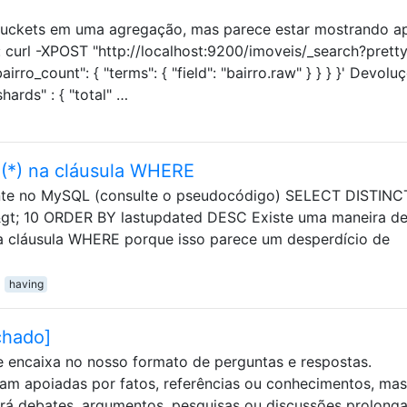
 buckets em uma agregação, mas parece estar mostrando a
: curl -XPOST "http://localhost:9200/imoveis/_search?pretty
bairro_count": { "terms": { "field": "bairro.raw" } } } }' Devoluç
shards" : { "total" …
*) na cláusula WHERE
uinte no MySQL (consulte o pseudocódigo) SELECT DISTINC
; 10 ORDER BY lastupdated DESC Existe uma maneira de
na cláusula WHERE porque isso parece um desperdício de
having
chado]
e encaixa no nosso formato de perguntas e respostas.
am apoiadas por fatos, referências ou conhecimentos, mas
ará debates, argumentos, pesquisas ou discussões prolong