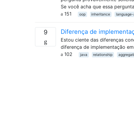
Se você acha que essa pergunta
151
oop
inheritance
language-
Diferença de implementa
9
Estou ciente das diferenças co
diferença de implementação em
102
java
relationship
aggregat