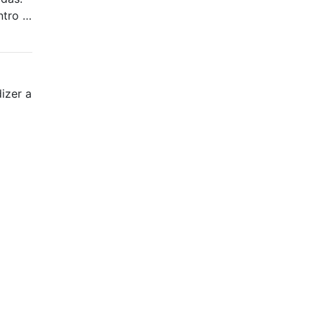
ntro …
izer a