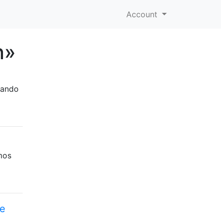
Account
n»
uando
mos
 e