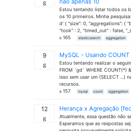
não apenas 10
Estou tentando listar todos os
os 10 primeiros. Minha pesquisa
d' { "size": 0, "aggregations": { "
"took" : 2, "timed_out" : false, "_
165
elasticsearch
aggregation
MySQL - Usando COUNT (
9
Estou tentando realizar o seg
FROM `gd` WHERE COUNT(*) &gt
isso sem usar um (SELECT ...) 
recursos.
157
mysql
count
aggregation
Herança x Agregação [fe
12
Atualmente, essa questão não s
Esperamos que as respostas sej
pergunta provavelmente solicit