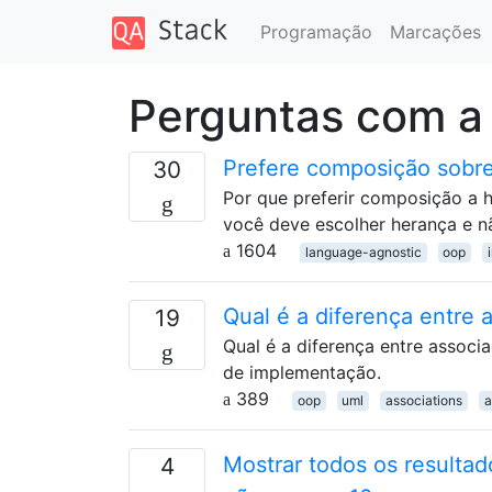
Programação
Marcações
Perguntas com a
Prefere composição sobr
30
Por que preferir composição a
você deve escolher herança e 
1604
language-agnostic
oop
Qual é a diferença entre
19
Qual é a diferença entre assoc
de implementação.
389
oop
uml
associations
a
Mostrar todos os resultad
4