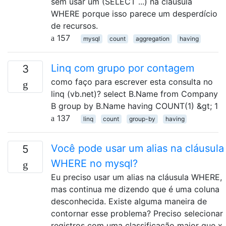
sem usar um (SELECT ...) na cláusula
WHERE porque isso parece um desperdício
de recursos.
157
mysql
count
aggregation
having
Linq com grupo por contagem
3
como faço para escrever esta consulta no
linq (vb.net)? select B.Name from Company
B group by B.Name having COUNT(1) &gt; 1
137
linq
count
group-by
having
Você pode usar um alias na cláusula
5
WHERE no mysql?
Eu preciso usar um alias na cláusula WHERE,
mas continua me dizendo que é uma coluna
desconhecida. Existe alguma maneira de
contornar esse problema? Preciso selecionar
registros com uma classificação maior que x.