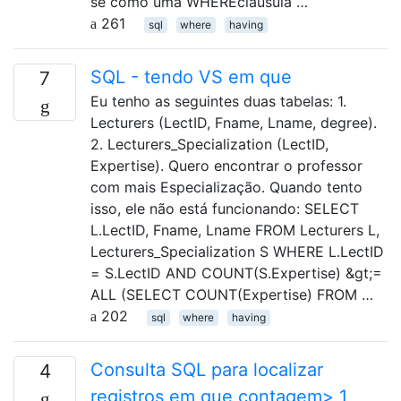
se como uma WHEREcláusula …
261
sql
where
having
SQL - tendo VS em que
7
Eu tenho as seguintes duas tabelas: 1.
Lecturers (LectID, Fname, Lname, degree).
2. Lecturers_Specialization (LectID,
Expertise). Quero encontrar o professor
com mais Especialização. Quando tento
isso, ele não está funcionando: SELECT
L.LectID, Fname, Lname FROM Lecturers L,
Lecturers_Specialization S WHERE L.LectID
= S.LectID AND COUNT(S.Expertise) &gt;=
ALL (SELECT COUNT(Expertise) FROM …
202
sql
where
having
Consulta SQL para localizar
4
registros em que contagem> 1