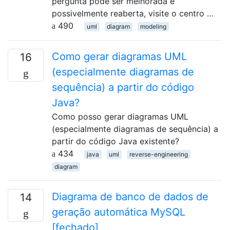
pergunta pode ser melhorada e
possivelmente reaberta, visite o centro …
490
uml
diagram
modeling
Como gerar diagramas UML
16
(especialmente diagramas de
sequência) a partir do código
Java?
Como posso gerar diagramas UML
(especialmente diagramas de sequência) a
partir do código Java existente?
434
java
uml
reverse-engineering
diagram
Diagrama de banco de dados de
14
geração automática MySQL
[fechado]