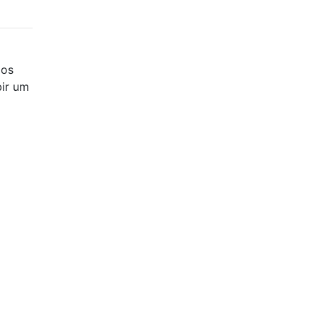
pos
bir um