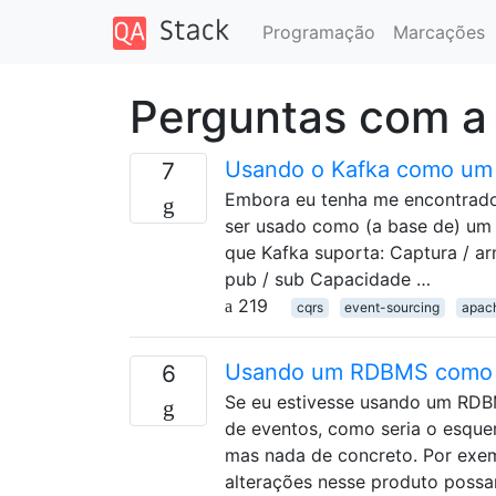
Programação
Marcações
Perguntas com a
Usando o Kafka como um 
7
Embora eu tenha me encontrado
ser usado como (a base de) um
que Kafka suporta: Captura / a
pub / sub Capacidade …
219
cqrs
event-sourcing
apac
Usando um RDBMS como 
6
Se eu estivesse usando um RDB
de eventos, como seria o esque
mas nada de concreto. Por exe
alterações nesse produto possa