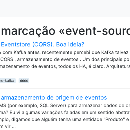
 marcação «event-sour
Eventstore (CQRS). Boa ideia?
 com Kafka antes, recentemente percebi que Kafka talvez
 CQRS , armazenamento de eventos . Um dos principais po
rmazenamento de eventos, todos os HA, é claro. Arquitetur
he-kafka
dddd
armazenamento de origem de eventos
MS (por exemplo, SQL Server) para armazenar dados de o
ma? Eu vi algumas variações faladas em um sentido abstra
mplo, digamos que alguém tenha uma entidade "Produto" e
m vir …