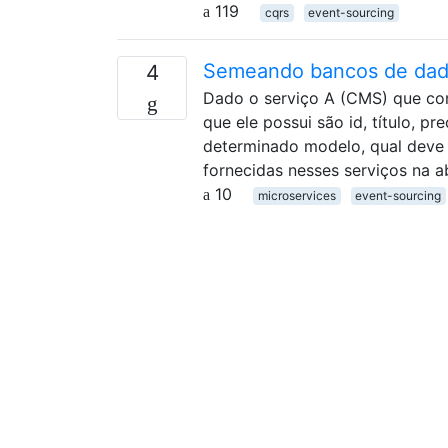
119
cqrs
event-sourcing
Semeando bancos de dado
4
Dado o serviço A (CMS) que co
que ele possui são id, título, p
determinado modelo, qual deve
fornecidas nesses serviços na
10
microservices
event-sourcing