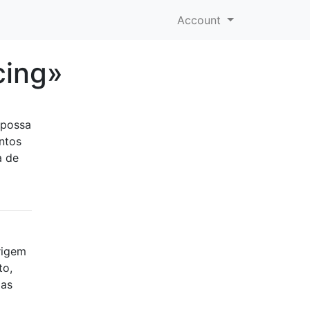
Account
cing»
 possa
ntos
a de
rigem
to,
 as