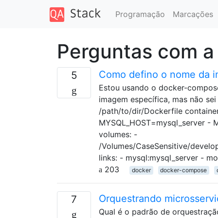
Programação
Marcações
Perguntas com a
Como defino o nome da 
5
Estou usando o docker-compose
imagem específica, mas não sei 
/path/to/dir/Dockerfile contain
MYSQL_HOST=mysql_server - M
volumes: -
/Volumes/CaseSensitive/develop
links: - mysql:mysql_server - 
203
docker
docker-compose
Orquestrando microsservi
7
Qual é o padrão de orquestraçã