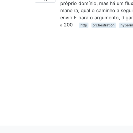
próprio domínio, mas há um flu
maneira, qual o caminho a segu
envio E para o argumento, dig
200
http
orchestration
hyperm