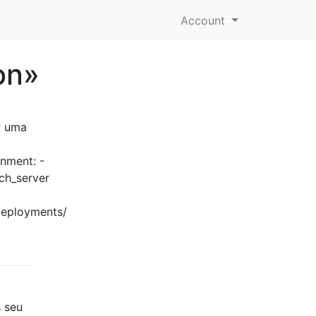
Account
on»
r uma
onment: -
h_server
deployments/
 seu