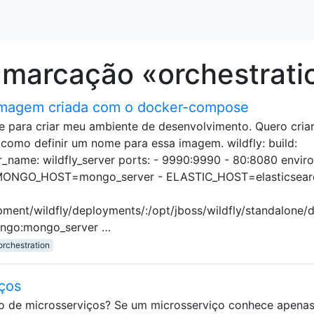
 marcação «orchestrati
imagem criada com o docker-compose
 para criar meu ambiente de desenvolvimento. Quero cria
como definir um nome para essa imagem. wildfly: build:
er_name: wildfly_server ports: - 9990:9990 - 80:8080 envir
ONGO_HOST=mongo_server - ELASTIC_HOST=elasticsearc
ment/wildfly/deployments/:/opt/jboss/wildfly/standalone/
mongo:mongo_server …
orchestration
ços
o de microsserviços? Se um microsserviço conhece apenas