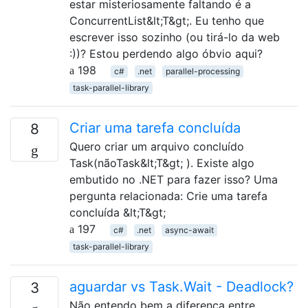
estar misteriosamente faltando é a
ConcurrentList&lt;T&gt;. Eu tenho que
escrever isso sozinho (ou tirá-lo da web
:))? Estou perdendo algo óbvio aqui?
198
c#
.net
parallel-processing
task-parallel-library
Criar uma tarefa concluída
8
Quero criar um arquivo concluído
Task(nãoTask&lt;T&gt; ). Existe algo
embutido no .NET para fazer isso? Uma
pergunta relacionada: Crie uma tarefa
concluída &lt;T&gt;
197
c#
.net
async-await
task-parallel-library
aguardar vs Task.Wait - Deadlock?
3
Não entendo bem a diferença entre