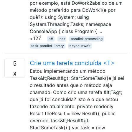
por exemplo, está DoWork2abaixo de um
método preferido para DoWork1(e por
quê?): using System; using
System.Threading.Tasks; namespace
ConsoleApp { class Program { …
127
c#
.net
parallel-processing
task-parallel-library
async-await
Crie uma tarefa concluída <T>
5
Estou implementando um método
Task&lt;Result&gt; StartSomeTask()e já sei
o resultado antes que o método seja
chamado. Como crio uma tarefa &lt;T&gt;
que já foi concluída? Isto é o que estou
fazendo atualmente: private readonly
Result theResult = new Result(); public
override Task&lt;Result&gt;
StartSomeTask() { var task = new