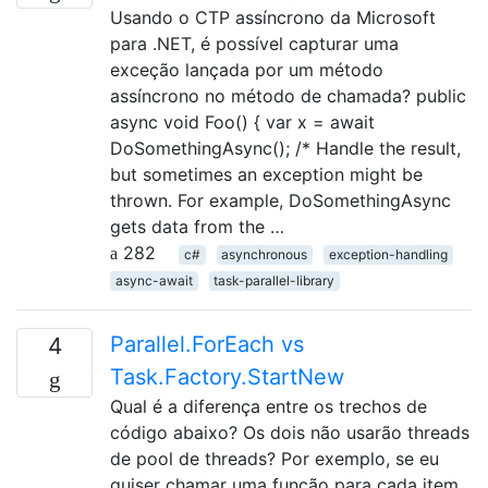
Usando o CTP assíncrono da Microsoft
para .NET, é possível capturar uma
exceção lançada por um método
assíncrono no método de chamada? public
async void Foo() { var x = await
DoSomethingAsync(); /* Handle the result,
but sometimes an exception might be
thrown. For example, DoSomethingAsync
gets data from the …
282
c#
asynchronous
exception-handling
async-await
task-parallel-library
Parallel.ForEach vs
4
Task.Factory.StartNew
Qual é a diferença entre os trechos de
código abaixo? Os dois não usarão threads
de pool de threads? Por exemplo, se eu
quiser chamar uma função para cada item