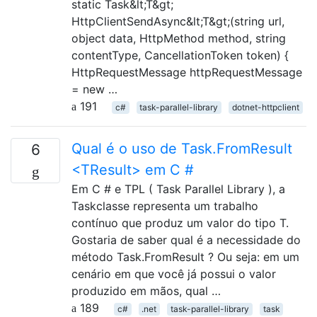
static Task&lt;T&gt;
HttpClientSendAsync&lt;T&gt;(string url,
object data, HttpMethod method, string
contentType, CancellationToken token) {
HttpRequestMessage httpRequestMessage
= new …
191
c#
task-parallel-library
dotnet-httpclient
Qual é o uso de Task.FromResult
6
<TResult> em C #
Em C # e TPL ( Task Parallel Library ), a
Taskclasse representa um trabalho
contínuo que produz um valor do tipo T.
Gostaria de saber qual é a necessidade do
método Task.FromResult ? Ou seja: em um
cenário em que você já possui o valor
produzido em mãos, qual …
189
c#
.net
task-parallel-library
task