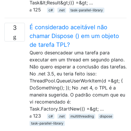
Task&lt;Result&gt;(() =&gt; …
125
c#
.net
task-parallel-library
É considerado aceitável não
3
chamar Dispose () em um objeto
de tarefa TPL?
Quero desencadear uma tarefa para
executar em um thread em segundo plano.
Não quero esperar a conclusão das tarefas.
No .net 3.5, eu teria feito isso:
ThreadPool.QueueUserWorkItem(d =&gt; {
DoSomething(); }); No .net 4, o TPL é a
maneira sugerida. O padrão comum que eu
vi recomendado é:
Task.Factory.StartNew(() =&gt; …
123
c#
.net
multithreading
dispose
task-parallel-library