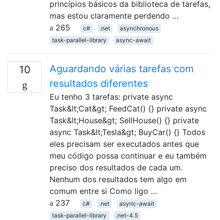
princípios básicos da biblioteca de tarefas,
mas estou claramente perdendo …
265
c#
.net
asynchronous
task-parallel-library
async-await
Aguardando várias tarefas com
10
resultados diferentes
Eu tenho 3 tarefas: private async
Task&lt;Cat&gt; FeedCat() {} private async
Task&lt;House&gt; SellHouse() {} private
async Task&lt;Tesla&gt; BuyCar() {} Todos
eles precisam ser executados antes que
meu código possa continuar e eu também
preciso dos resultados de cada um.
Nenhum dos resultados tem algo em
comum entre si Como ligo …
237
c#
.net
async-await
task-parallel-library
.net-4.5