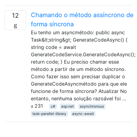
Chamando o método assíncrono de
12
forma síncrona
Eu tenho um asyncmétodo: public async
Task&lt;string&gt; GenerateCodeAsync() {
string code = await
GenerateCodeService.GenerateCodeAsync();
return code; } Eu preciso chamar esse
método a partir de um método síncrono.
Como fazer isso sem precisar duplicar o
GenerateCodeAsyncmétodo para que ele
funcione de forma síncrona? Atualizar No
entanto, nenhuma solução razoável foi …
231
c#
asp.net
asynchronous
task-parallel-library
async-await