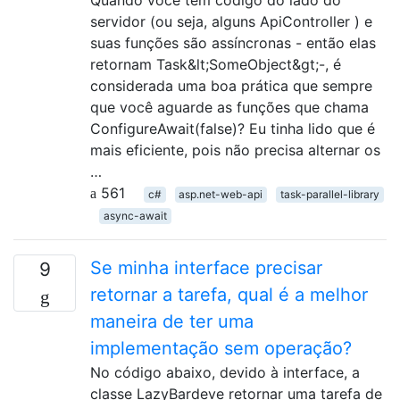
servidor (ou seja, alguns ApiController ) e
suas funções são assíncronas - então elas
retornam Task&lt;SomeObject&gt;-, é
considerada uma boa prática que sempre
que você aguarde as funções que chama
ConfigureAwait(false)? Eu tinha lido que é
mais eficiente, pois não precisa alternar os
…
561
c#
asp.net-web-api
task-parallel-library
async-await
Se minha interface precisar
9
retornar a tarefa, qual é a melhor
maneira de ter uma
implementação sem operação?
No código abaixo, devido à interface, a
classe LazyBardeve retornar uma tarefa de