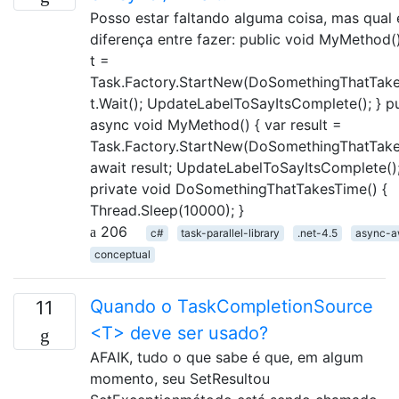
Posso estar faltando alguma coisa, mas qual 
diferença entre fazer: public void MyMethod(
t =
Task.Factory.StartNew(DoSomethingThatTake
t.Wait(); UpdateLabelToSayItsComplete(); } p
async void MyMethod() { var result =
Task.Factory.StartNew(DoSomethingThatTake
await result; UpdateLabelToSayItsComplete();
private void DoSomethingThatTakesTime() {
Thread.Sleep(10000); }
206
c#
task-parallel-library
.net-4.5
async-a
conceptual
Quando o TaskCompletionSource
11
<T> deve ser usado?
AFAIK, tudo o que sabe é que, em algum
momento, seu SetResultou