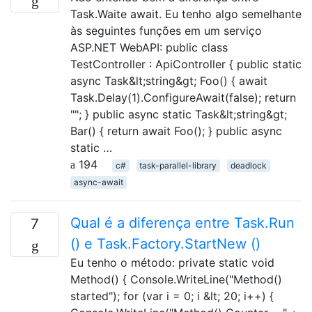
Task.Waite await. Eu tenho algo semelhante
às seguintes funções em um serviço
ASP.NET WebAPI: public class
TestController : ApiController { public static
async Task&lt;string&gt; Foo() { await
Task.Delay(1).ConfigureAwait(false); return
""; } public async static Task&lt;string&gt;
Bar() { return await Foo(); } public async
static …
194
c#
task-parallel-library
deadlock
async-await
Qual é a diferença entre Task.Run
7
() e Task.Factory.StartNew ()
Eu tenho o método: private static void
Method() { Console.WriteLine("Method()
started"); for (var i = 0; i &lt; 20; i++) {