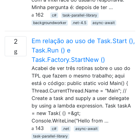
Minha pergunta é: depois de ter …
162
c#
task-parallel-library
backgroundworker
.net-4.5
async-await
Em relação ao uso de Task.Start (),
2
Task.Run () e
Task.Factory.StartNew ()
Acabei de ver três rotinas sobre o uso do
TPL que fazem o mesmo trabalho; aqui
está o código: public static void Main() {
Thread.CurrentThread.Name = "Main"; //
Create a task and supply a user delegate
by using a lambda expression. Task taskA
= new Task( () =&gt;
Console.WriteLine("Hello from …
143
c#
.net
async-await
task-parallel-library