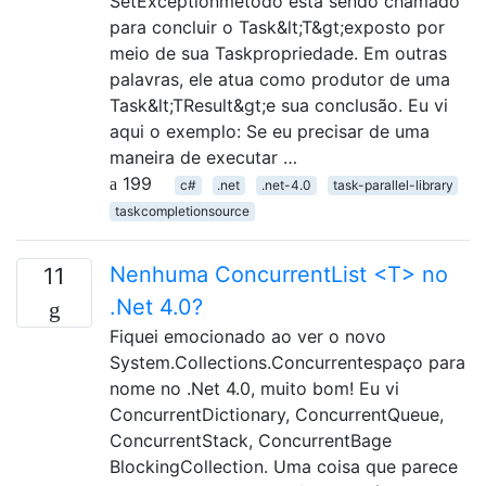
SetExceptionmétodo está sendo chamado
para concluir o Task&lt;T&gt;exposto por
meio de sua Taskpropriedade. Em outras
palavras, ele atua como produtor de uma
Task&lt;TResult&gt;e sua conclusão. Eu vi
aqui o exemplo: Se eu precisar de uma
maneira de executar …
199
c#
.net
.net-4.0
task-parallel-library
taskcompletionsource
Nenhuma ConcurrentList <T> no
11
.Net 4.0?
Fiquei emocionado ao ver o novo
System.Collections.Concurrentespaço para
nome no .Net 4.0, muito bom! Eu vi
ConcurrentDictionary, ConcurrentQueue,
ConcurrentStack, ConcurrentBage
BlockingCollection. Uma coisa que parece