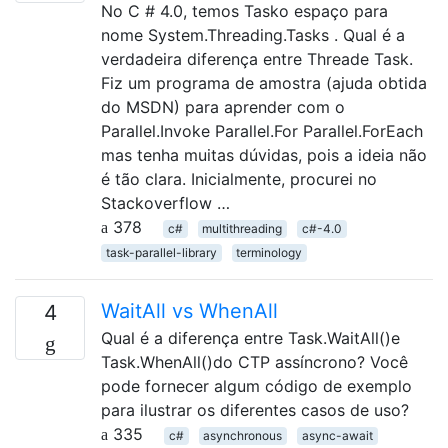
No C # 4.0, temos Tasko espaço para
nome System.Threading.Tasks . Qual é a
verdadeira diferença entre Threade Task.
Fiz um programa de amostra (ajuda obtida
do MSDN) para aprender com o
Parallel.Invoke Parallel.For Parallel.ForEach
mas tenha muitas dúvidas, pois a ideia não
é tão clara. Inicialmente, procurei no
Stackoverflow …
378
c#
multithreading
c#-4.0
task-parallel-library
terminology
WaitAll vs WhenAll
4
Qual é a diferença entre Task.WaitAll()e
Task.WhenAll()do CTP assíncrono? Você
pode fornecer algum código de exemplo
para ilustrar os diferentes casos de uso?
335
c#
asynchronous
async-await