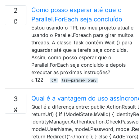
Como posso esperar até que o
2
Parallel.ForEach seja concluído
Estou usando o TPL no meu projeto atual e
usando o Parallel.Foreach para girar muitos
threads. A classe Task contém Wait () para
aguardar até que a tarefa seja concluída.
Assim, como posso esperar que o
Parallel.ForEach seja concluído e depois
executar as próximas instruções?
122
c#
task-parallel-library
Qual é a vantagem do uso assíncr
3
Qual é a diferença entre: public ActionResul
returnUrl) { if (ModelState.IsValid) { IdentityRe
IdentityManager.Authentication.CheckPasswo
model.UserName, model.Password, model.Reme
return Redirect("~/home"); } else { AddErrors(r