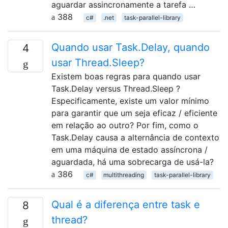
aguardar assincronamente a tarefa …
388
c#
.net
task-parallel-library
Quando usar Task.Delay, quando
4
usar Thread.Sleep?
Existem boas regras para quando usar
Task.Delay versus Thread.Sleep ?
Especificamente, existe um valor mínimo
para garantir que um seja eficaz / eficiente
em relação ao outro? Por fim, como o
Task.Delay causa a alternância de contexto
em uma máquina de estado assíncrona /
aguardada, há uma sobrecarga de usá-la?
386
c#
multithreading
task-parallel-library
Qual é a diferença entre task e
8
thread?