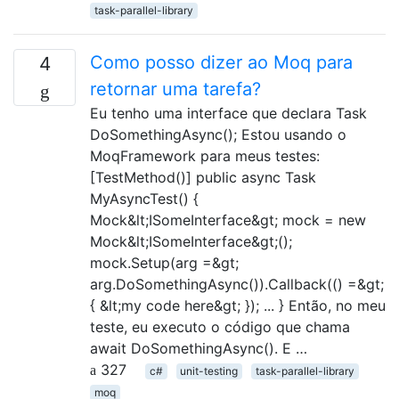
task-parallel-library
Como posso dizer ao Moq para
4
retornar uma tarefa?
Eu tenho uma interface que declara Task
DoSomethingAsync(); Estou usando o
MoqFramework para meus testes:
[TestMethod()] public async Task
MyAsyncTest() {
Mock&lt;ISomeInterface&gt; mock = new
Mock&lt;ISomeInterface&gt;();
mock.Setup(arg =&gt;
arg.DoSomethingAsync()).Callback(() =&gt;
{ &lt;my code here&gt; }); ... } Então, no meu
teste, eu executo o código que chama
await DoSomethingAsync(). E …
327
c#
unit-testing
task-parallel-library
moq