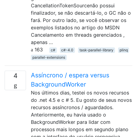
CancellationTokenSourcenão possui
finalizador, se não descartá-lo, o GC não o
fará. Por outro lado, se você observar os
exemplos listados no artigo do MSDN
Cancelamento em threads gerenciados ,
apenas …
163
c#
c#-4.0
task-parallel-library
plinq
parallel-extensions
Assíncrono / espera versus
4
BackgroundWorker
Nos últimos dias, testei os novos recursos
do .net 4.5 e c # 5. Eu gosto de seus novos
recursos assíncronos / aguardados.
Anteriormente, eu havia usado o
BackgroundWorker para lidar com
processos mais longos em segundo plano
com a interface do usuário responsiva.