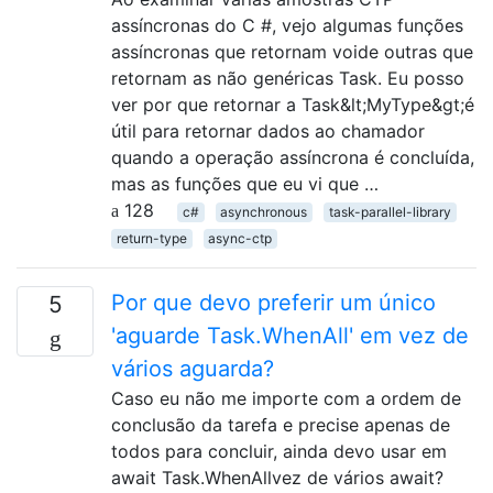
assíncronas do C #, vejo algumas funções
assíncronas que retornam voide outras que
retornam as não genéricas Task. Eu posso
ver por que retornar a Task&lt;MyType&gt;é
útil para retornar dados ao chamador
quando a operação assíncrona é concluída,
mas as funções que eu vi que …
128
c#
asynchronous
task-parallel-library
return-type
async-ctp
Por que devo preferir um único
5
'aguarde Task.WhenAll' em vez de
vários aguarda?
Caso eu não me importe com a ordem de
conclusão da tarefa e precise apenas de
todos para concluir, ainda devo usar em
await Task.WhenAllvez de vários await?