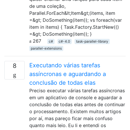
de uma coleção,
Parallel.ForEach&lt;Item&gt;(items, item
=&gt; DoSomething(item)); vs foreach(var
item in items) { Task.Factory.StartNew(()
=&gt; DoSomething(item)); }
267
c#
c#-4.0
task-parallel-library
parallel-extensions
Executando várias tarefas
8
assíncronas e aguardando a
conclusão de todas elas
Preciso executar várias tarefas assíncronas
em um aplicativo de console e aguardar a
conclusão de todas elas antes de continuar
o processamento. Existem muitos artigos
por aí, mas pareço ficar mais confuso
quanto mais leio. Eu li e entendi os