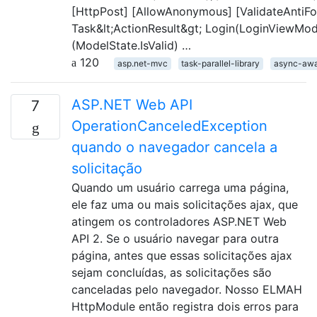
[HttpPost] [AllowAnonymous] [ValidateAntiFo
Task&lt;ActionResult&gt; Login(LoginViewModel
(ModelState.IsValid) …
120
asp.net-mvc
task-parallel-library
async-awa
ASP.NET Web API
7
OperationCanceledException
quando o navegador cancela a
solicitação
Quando um usuário carrega uma página,
ele faz uma ou mais solicitações ajax, que
atingem os controladores ASP.NET Web
API 2. Se o usuário navegar para outra
página, antes que essas solicitações ajax
sejam concluídas, as solicitações são
canceladas pelo navegador. Nosso ELMAH
HttpModule então registra dois erros para