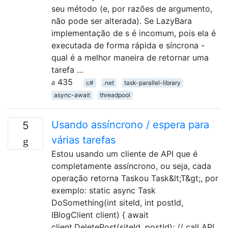
seu método (e, por razões de argumento,
não pode ser alterada). Se LazyBara
implementação de s é incomum, pois ela é
executada de forma rápida e síncrona -
qual é a melhor maneira de retornar uma
tarefa …
435
c#
.net
task-parallel-library
async-await
threadpool
Usando assíncrono / espera para
5
várias tarefas
Estou usando um cliente de API que é
completamente assíncrono, ou seja, cada
operação retorna Taskou Task&lt;T&gt;, por
exemplo: static async Task
DoSomething(int siteId, int postId,
IBlogClient client) { await
client.DeletePost(siteId, postId); // call API