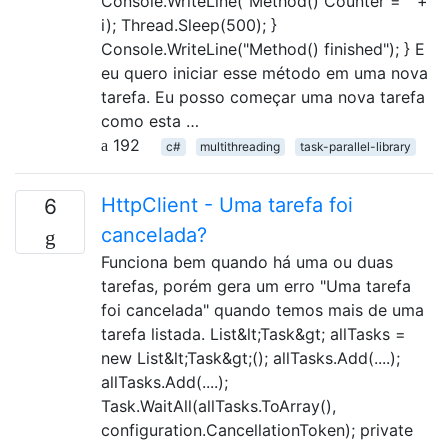
Console.WriteLine("Method() Counter = " +
i); Thread.Sleep(500); }
Console.WriteLine("Method() finished"); } E
eu quero iniciar esse método em uma nova
tarefa. Eu posso começar uma nova tarefa
como esta …
192
c#
multithreading
task-parallel-library
HttpClient - Uma tarefa foi
6
cancelada?
Funciona bem quando há uma ou duas
tarefas, porém gera um erro "Uma tarefa
foi cancelada" quando temos mais de uma
tarefa listada. List&lt;Task&gt; allTasks =
new List&lt;Task&gt;(); allTasks.Add(....);
allTasks.Add(....);
Task.WaitAll(allTasks.ToArray(),
configuration.CancellationToken); private