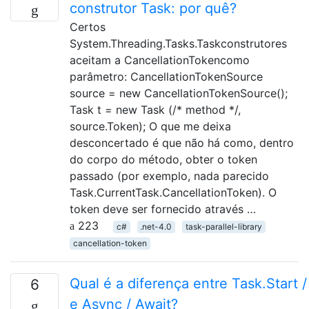
construtor Task: por quê?
Certos
System.Threading.Tasks.Taskconstrutores
aceitam a CancellationTokencomo
parâmetro: CancellationTokenSource
source = new CancellationTokenSource();
Task t = new Task (/* method */,
source.Token); O que me deixa
desconcertado é que não há como, dentro
do corpo do método, obter o token
passado (por exemplo, nada parecido
Task.CurrentTask.CancellationToken). O
token deve ser fornecido através …
223
c#
.net-4.0
task-parallel-library
cancellation-token
Qual é a diferença entre Task.Start /
6
e Async / Await?