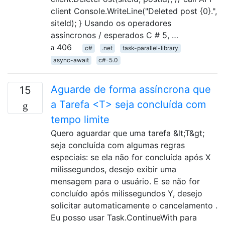
client Console.WriteLine("Deleted post {0}.",
siteId); } Usando os operadores
assíncronos / esperados C # 5, …
406
c#
.net
task-parallel-library
async-await
c#-5.0
Aguarde de forma assíncrona que
15
a Tarefa <T> seja concluída com
tempo limite
Quero aguardar que uma tarefa &lt;T&gt;
seja concluída com algumas regras
especiais: se ela não for concluída após X
milissegundos, desejo exibir uma
mensagem para o usuário. E se não for
concluído após milissegundos Y, desejo
solicitar automaticamente o cancelamento .
Eu posso usar Task.ContinueWith para