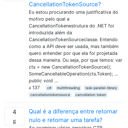
CancellationTokenSource?
Eu estou procurando uma justificativa do
motivo pelo qual a
CancellationTokenestrutura do .NET foi
introduzida além da
CancellationTokenSourceclasse. Entendo
como a API deve ser usada, mas também
quero entender por que ela foi projetada
dessa maneira. Ou seja, por que temos: var
cts = new CancellationTokenSource();
SomeCancellableOperation(cts.Token); ...
public void …
137
c#
multithreading
task-parallel-library
cancellationtokensource
cancellation-token
Qual é a diferença entre retornar
4
nulo e retornar uma tarefa?
Ao examinar várias amostras CTP