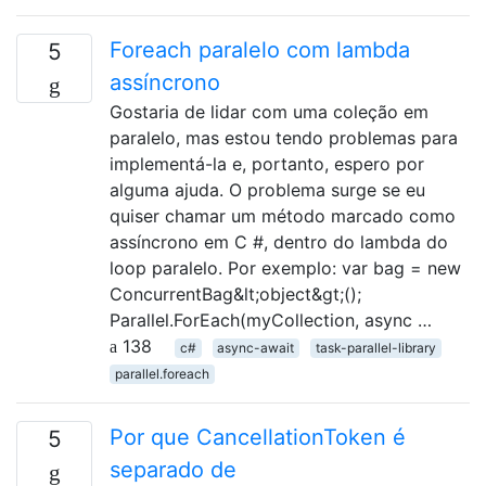
Foreach paralelo com lambda
5
assíncrono
Gostaria de lidar com uma coleção em
paralelo, mas estou tendo problemas para
implementá-la e, portanto, espero por
alguma ajuda. O problema surge se eu
quiser chamar um método marcado como
assíncrono em C #, dentro do lambda do
loop paralelo. Por exemplo: var bag = new
ConcurrentBag&lt;object&gt;();
Parallel.ForEach(myCollection, async …
138
c#
async-await
task-parallel-library
parallel.foreach
Por que CancellationToken é
5
separado de