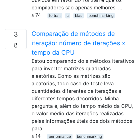
ouvidos em favor do Fortran é que os
compiladores são apenas melhores. …
74
fortran
c
blas
benchmarking
Comparação de métodos de
3
iteração: número de iterações x
tempo da CPU
Estou comparando dois métodos iterativos
para inverter matrizes quadradas
aleatórias. Como as matrizes são
aleatórias, todo caso de teste leva
quantidades diferentes de iterações e
diferentes tempos decorridos. Minha
pergunta é, além do tempo médio da CPU,
o valor médio das iterações realizadas
pelas informações úteis dos dois métodos
para …
14
performance
benchmarking