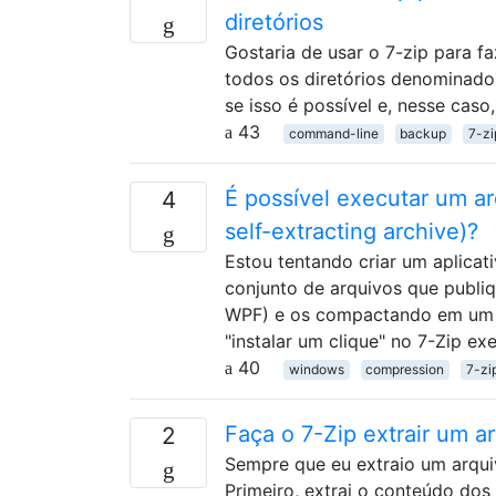
diretórios
Gostaria de usar o 7-zip para f
todos os diretórios denominados
se isso é possível e, nesse cas
43
command-line
backup
7-zi
É possível executar um a
4
self-extracting archive)?
Estou tentando criar um aplica
conjunto de arquivos que publiq
WPF) e os compactando em um a
"instalar um clique" no 7-Zip ex
40
windows
compression
7-zi
Faça o 7-Zip extrair um a
2
Sempre que eu extraio um arqui
Primeiro, extrai o conteúdo do