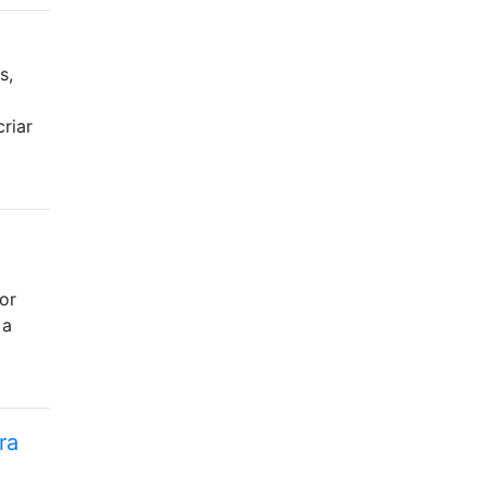
s,
riar
or
 a
ra