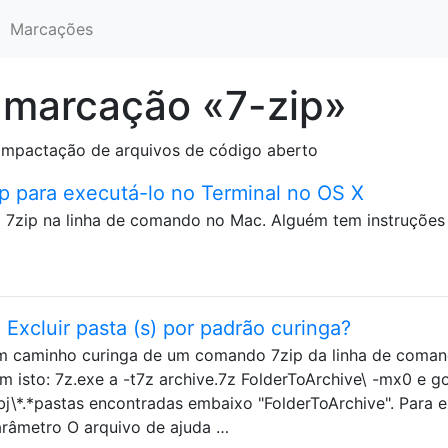
Marcações
 marcação «7-zip»
compactação de arquivos de código aberto
ip para executá-lo no Terminal no OS X
o 7zip na linha de comando no Mac. Alguém tem instruções
Excluir pasta (s) por padrão curinga?
um caminho curinga de um comando 7zip da linha de coma
 isto: 7z.exe a -t7z archive.7z FolderToArchive\ -mx0 e go
obj\*.*pastas encontradas embaixo "FolderToArchive". Para e
arâmetro O arquivo de ajuda …