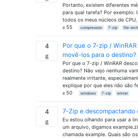
Portanto, existem diferentes 
para qual tarefa? Por exemplo:
todos os meus núcleos de CPU,
55
compression
7-zip
file-arc
Por que o 7-zip / WinRAR
4
movê-los para o destino?
Por que o 7-zip / WinRAR desc
destino? Não vejo nenhuma van
realmente irritante, especialmen
explique por que eles não são fe
50
windows
7-zip
winrar
7-Zip e descompactando 
4
Eu estou olhando para usar a l
um arquivo, digamos example.z
chamada example. Quais são os 