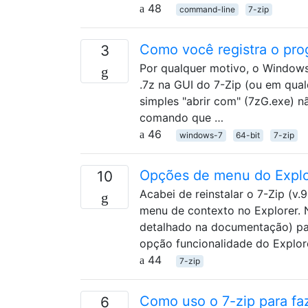
48
command-line
7-zip
Como você registra o pr
3
Por qualquer motivo, o Windows 
.7z na GUI do 7-Zip (ou em qual
simples "abrir com" (7zG.exe) n
comando que …
46
windows-7
64-bit
7-zip
Opções de menu do Explor
10
Acabei de reinstalar o 7-Zip (v
menu de contexto no Explorer. 
detalhado na documentação) par
opção funcionalidade do Explor
44
7-zip
Como uso o 7-zip para fa
6