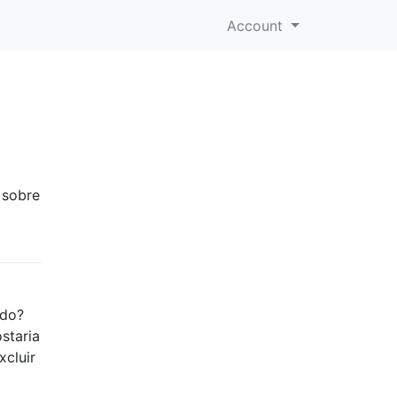
Account
 sobre
ndo?
staria
xcluir