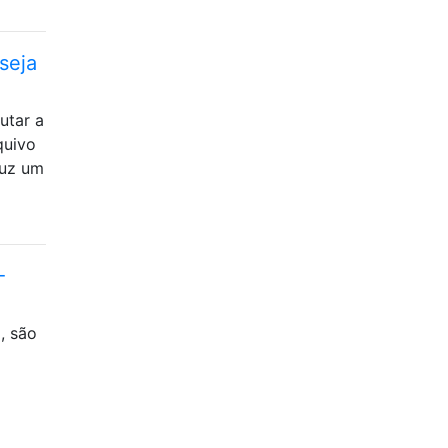
seja
utar a
quivo
duz um
-
, são