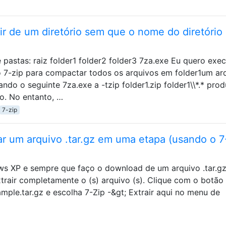
ir de um diretório sem que o nome do diretório 
 pastas: raiz folder1 folder2 folder3 7za.exe Eu quero exec
 7-zip para compactar todos os arquivos em folder1um ar
ndo o seguinte 7za.exe a -tzip folder1.zip folder1\\*.* pro
o. No entanto, …
7-zip
 um arquivo .tar.gz em uma etapa (usando o 7
s XP e sempre que faço o download de um arquivo .tar.gz
trair completamente o (s) arquivo (s). Clique com o botão
mple.tar.gz e escolha 7-Zip -&gt; Extrair aqui no menu de