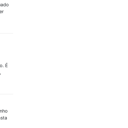
uado
er
o. É
,
enho
sta