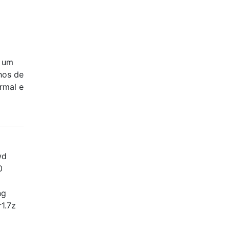
s um
hos de
rmal e
wd
0
ng
r1.7z