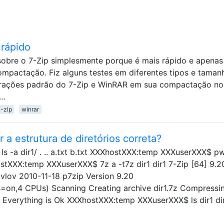
 rápido
obre o 7-Zip simplesmente porque é mais rápido e apena
mpactação. Fiz alguns testes em diferentes tipos e taman
rações padrão do 7-Zip e WinRAR em sua compactação no
 …
-zip
winrar
r a estrutura de diretórios correta?
 -a dir1/ . .. a.txt b.txt XXXhostXXX:temp XXXuserXXX$ p
XXX:temp XXXuserXXX$ 7z a -t7z dir1 dir1 7-Zip [64] 9.2
vlov 2010-11-18 p7zip Version 9.20
s=on,4 CPUs) Scanning Creating archive dir1.7z Compressi
xt Everything is Ok XXXhostXXX:temp XXXuserXXX$ ls dir1 di