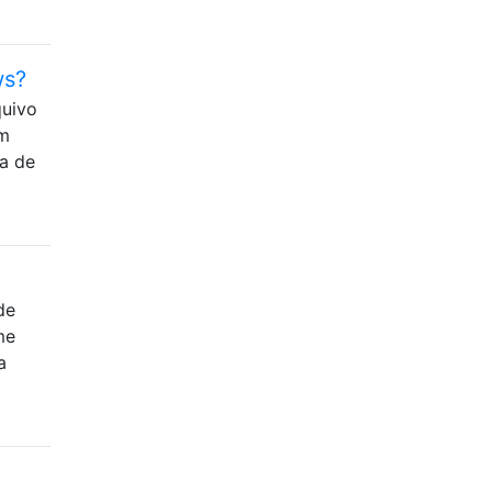
ws?
quivo
Um
ha de
de
me
a