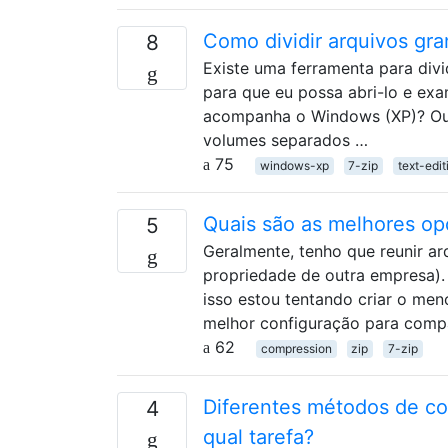
Como dividir arquivos g
8
Existe uma ferramenta para div
para que eu possa abri-lo e exa
acompanha o Windows (XP)? Ou q
volumes separados …
75
windows-xp
7-zip
text-edit
Quais são as melhores op
5
Geralmente, tenho que reunir ar
propriedade de outra empresa). 
isso estou tentando criar o meno
melhor configuração para comp
62
compression
zip
7-zip
Diferentes métodos de co
4
qual tarefa?