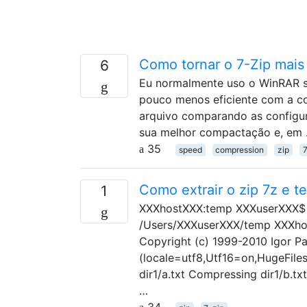
Como tornar o 7-Zip mais
6
Eu normalmente uso o WinRAR s
pouco menos eficiente com a co
arquivo comparando as configu
sua melhor compactação e, em
35
speed
compression
zip
7
Como extrair o zip 7z e te
1
XXXhostXXX:temp XXXuserXXX$ ls
/Users/XXXuserXXX/temp XXXhost
Copyright (c) 1999-2010 Igor Pa
(locale=utf8,Utf16=on,HugeFile
dir1/a.txt Compressing dir1/b.t
…
34