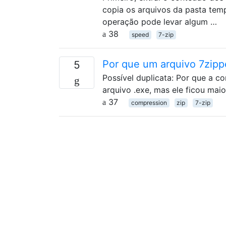
copia os arquivos da pasta temp
operação pode levar algum …
38
speed
7-zip
Por que um arquivo 7zippe
5
Possível duplicata: Por que a 
arquivo .exe, mas ele ficou mai
37
compression
zip
7-zip