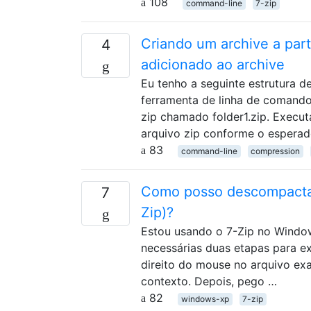
108
command-line
7-zip
Criando um archive a part
4
adicionado ao archive
Eu tenho a seguinte estrutura de
ferramenta de linha de comando
zip chamado folder1.zip. Executa
arquivo zip conforme o esperad
83
command-line
compression
Como posso descompactar
7
Zip)?
Estou usando o 7-Zip no Window
necessárias duas etapas para ex
direito do mouse no arquivo exa
contexto. Depois, pego …
82
windows-xp
7-zip