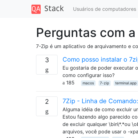
Usuários de computadores
Perguntas com a
7-Zip é um aplicativo de arquivamento e 
Como posso instalar o 7z
3
Eu gostaria de poder executar 
como configurar isso?
185
macos
7-zip
terminal.app
7Zip - Linha de Comando: 
2
Alguma idéia de como excluir 
Estou fazendo algo parecido com
de excluir qualquer \bin\*.*ou \
arquivos, você pode usar o -xp