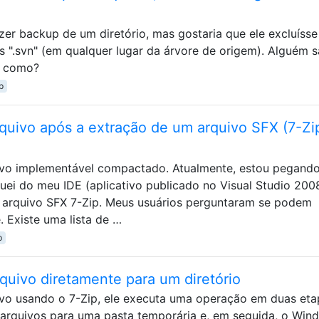
azer backup de um diretório, mas gostaria que ele excluísse
 ".svn" (em qualquer lugar da árvore de origem). Alguém 
o, como?
p
rquivo após a extração de um arquivo SFX (7-Zi
tivo implementável compactado. Atualmente, estou pegand
uei do meu IDE (aplicativo publicado no Visual Studio 200
rquivo SFX 7-Zip. Meus usuários perguntaram se podem
e. Existe uma lista de …
p
rquivo diretamente para um diretório
vo usando o 7-Zip, ele executa uma operação em duas eta
s arquivos para uma pasta temporária e, em seguida, o Win