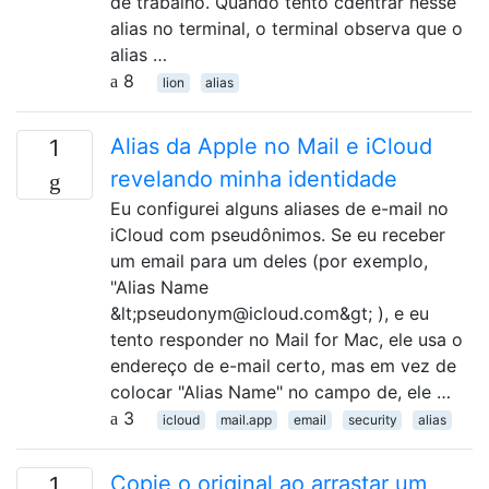
de trabalho. Quando tento cdentrar nesse
alias no terminal, o terminal observa que o
alias …
8
lion
alias
Alias ​​da Apple no Mail e iCloud
1
revelando minha identidade
Eu configurei alguns aliases de e-mail no
iCloud com pseudônimos. Se eu receber
um email para um deles (por exemplo,
"Alias Name
&lt;pseudonym@icloud.com&gt; ), e eu
tento responder no Mail for Mac, ele usa o
endereço de e-mail certo, mas em vez de
colocar "Alias ​​Name" no campo de, ele …
3
icloud
mail.app
email
security
alias
Copie o original ao arrastar um
1