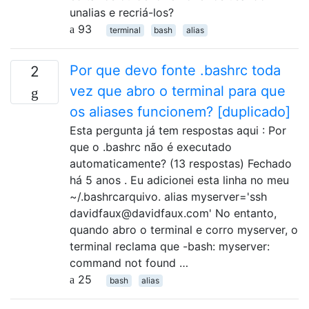
unalias e recriá-los?
93
terminal
bash
alias
Por que devo fonte .bashrc toda
2
vez que abro o terminal para que
os aliases funcionem? [duplicado]
Esta pergunta já tem respostas aqui : Por
que o .bashrc não é executado
automaticamente? (13 respostas) Fechado
há 5 anos . Eu adicionei esta linha no meu
~/.bashrcarquivo. alias myserver='ssh
davidfaux@davidfaux.com' No entanto,
quando abro o terminal e corro myserver, o
terminal reclama que -bash: myserver:
command not found …
25
bash
alias