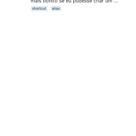
mais bonito se eu pudesse criar um …
shortcut
alias