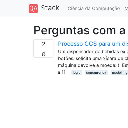
Ciência da Computação
M
Perguntas com a
Processo CCS para um dis
2
Um dispensador de bebidas exig
botões: solicita uma xícara de c
máquina devolve a moeda: ). Es
11
logic
concurrency
modelling