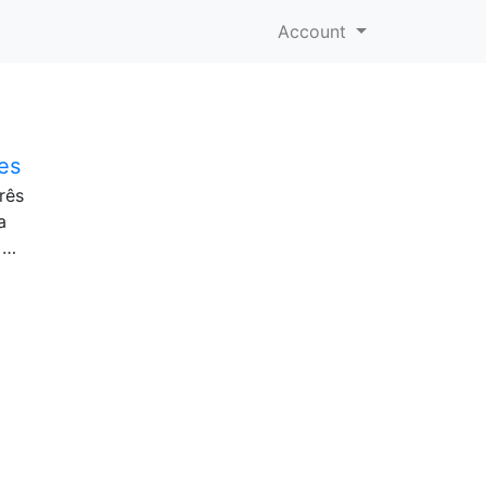
Account
es
rês
a
 …