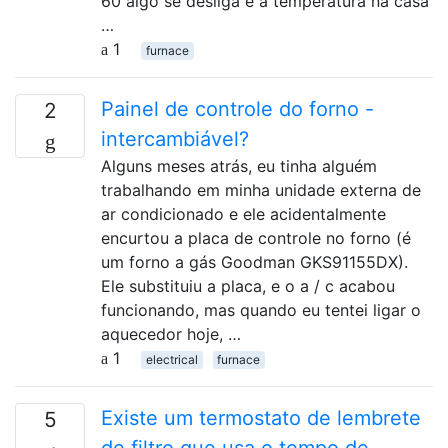
60 algo se desliga e a temperatura na casa
…
1
furnace
Painel de controle do forno -
2
intercambiável?
Alguns meses atrás, eu tinha alguém
trabalhando em minha unidade externa de
ar condicionado e ele acidentalmente
encurtou a placa de controle no forno (é
um forno a gás Goodman GKS91155DX).
Ele substituiu a placa, e o a / c acabou
funcionando, mas quando eu tentei ligar o
aquecedor hoje, …
1
electrical
furnace
Existe um termostato de lembrete
5