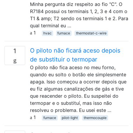
Minha pergunta diz respeito ao fio "C". O
R7184 possui os terminais 1, 2, 3 e 4 com o
T1 & amp; T2 sendo os terminais 1 e 2. Para
qual terminal eu …
1
hvac
furnace
thermostat-c-wire
O piloto não ficará aceso depois
1
de substituir o termopar
O piloto não fica aceso no meu forno,
quando eu solto o botão ele simplesmente
apaga. Isso começou a ocorrer depois que
eu fiz algumas canalizações de gás e tive
que reacender o piloto. Eu suspeitei do
termopar e o substituí, mas isso não
resolveu o problema. Eu usei este …
1
furnace
pilot-light
thermocouple