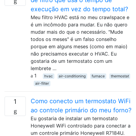
de filtro que usa o tempo de
execução em vez do tempo total?
Meu filtro HVAC está no meu crawlspace e
é um incômodo para mudar. Eu não quero
mudar mais do que o necessário. "Mude
todos os meses" é um falso conselho
porque em alguns meses (como em maio)
não precisamos executar o HVAC. Eu
gostaria de um termostato com um
lembrete …
1
hvac
air-conditioning
furnace
thermostat
air-filter
Como conecto um termostato WiFi
1
ao controle primário do meu forno?
Eu gostaria de instalar um termostato
Honeywell WiFi controlado para conectar a
um controle primário Honeywell R7184U.