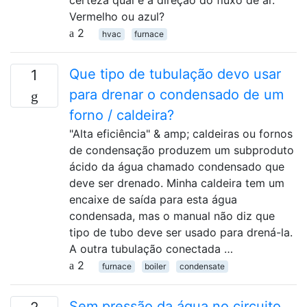
certeza qual é a direção do fluxo de ar.
Vermelho ou azul?
2
hvac
furnace
Que tipo de tubulação devo usar
1
para drenar o condensado de um
forno / caldeira?
"Alta eficiência" & amp; caldeiras ou fornos
de condensação produzem um subproduto
ácido da água chamado condensado que
deve ser drenado. Minha caldeira tem um
encaixe de saída para esta água
condensada, mas o manual não diz que
tipo de tubo deve ser usado para drená-la.
A outra tubulação conectada …
2
furnace
boiler
condensate
Sem pressão da água no circuito