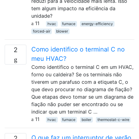
reduzi para a velocidade mais lenta. Isso
tem algum impacto na eficiência da
unidade?
11
hvac
furnace
energy-efficiency
forced-air
blower
Como identifico o terminal C no
2
meu HVAC?
Como identifico o terminal C em um HVAC,
forno ou caldeira? Se os terminais não
tiverem um parafuso com a etiqueta C, o
que devo procurar no diagrama de fiação?
Que etapas devo tomar se um diagrama de
fiação não puder ser encontrado ou se
indicar que um terminal C …
11
hvac
furnace
boiler
thermostat-c-wire
O que faz um interruptor de verão
2