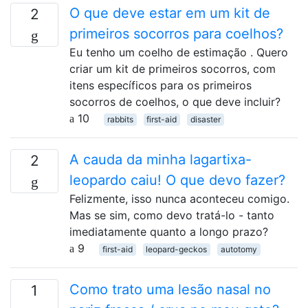
O que deve estar em um kit de
2
primeiros socorros para coelhos?
Eu tenho um coelho de estimação . Quero
criar um kit de primeiros socorros, com
itens específicos para os primeiros
socorros de coelhos, o que deve incluir?
10
rabbits
first-aid
disaster
A cauda da minha lagartixa-
2
leopardo caiu! O que devo fazer?
Felizmente, isso nunca aconteceu comigo.
Mas se sim, como devo tratá-lo - tanto
imediatamente quanto a longo prazo?
9
first-aid
leopard-geckos
autotomy
Como trato uma lesão nasal no
1