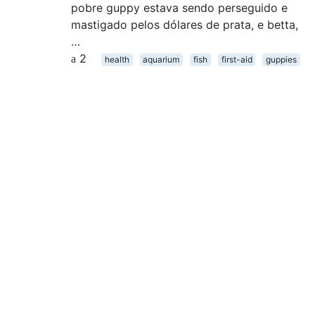
pobre guppy estava sendo perseguido e
mastigado pelos dólares de prata, e betta,
…
2
health
aquarium
fish
first-aid
guppies