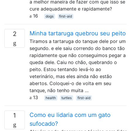
a melhor maneira de fazer com que isso se
cure adequadamente e rapidamente?
16
dogs
first-aid
Minha tartaruga quebrou seu peito
2
Tiramos a tartaruga do tanque dele por um
segundo. e ele saiu correndo do banco tão
rapidamente que não conseguimos pegar a
queda dele. Caiu no chão, quebrando o
peito. Estou tentando levá-lo ao
veterinário, mas eles ainda não estão
abertos. Coloquei-o de volta em seu
tanque, não tenho muita …
13
health
turtles
first-aid
Como eu lidaria com um gato
1
sufocado?