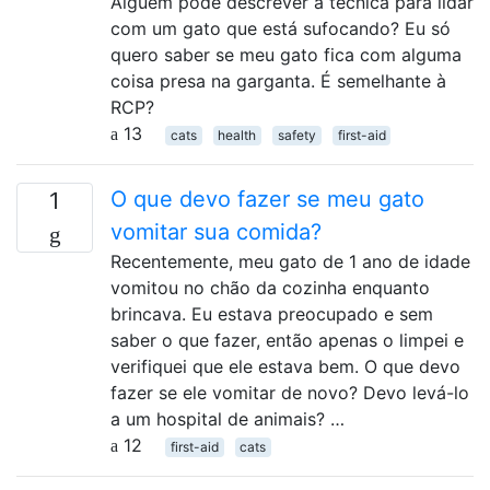
Alguém pode descrever a técnica para lidar
com um gato que está sufocando? Eu só
quero saber se meu gato fica com alguma
coisa presa na garganta. É semelhante à
RCP?
13
cats
health
safety
first-aid
O que devo fazer se meu gato
1
vomitar sua comida?
Recentemente, meu gato de 1 ano de idade
vomitou no chão da cozinha enquanto
brincava. Eu estava preocupado e sem
saber o que fazer, então apenas o limpei e
verifiquei que ele estava bem. O que devo
fazer se ele vomitar de novo? Devo levá-lo
a um hospital de animais? …
12
first-aid
cats