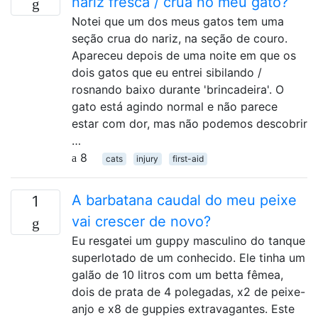
nariz fresca / crua no meu gato?
Notei que um dos meus gatos tem uma
seção crua do nariz, na seção de couro.
Apareceu depois de uma noite em que os
dois gatos que eu entrei sibilando /
rosnando baixo durante 'brincadeira'. O
gato está agindo normal e não parece
estar com dor, mas não podemos descobrir
…
8
cats
injury
first-aid
A barbatana caudal do meu peixe
1
vai crescer de novo?
Eu resgatei um guppy masculino do tanque
superlotado de um conhecido. Ele tinha um
galão de 10 litros com um betta fêmea,
dois de prata de 4 polegadas, x2 de peixe-
anjo e x8 de guppies extravagantes. Este