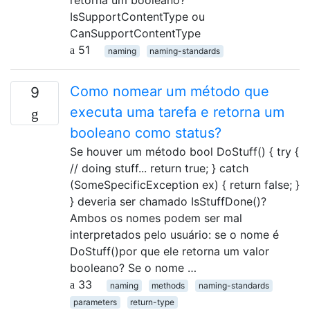
retorna um booleano?
IsSupportContentType ou
CanSupportContentType
51
naming
naming-standards
Como nomear um método que
9
executa uma tarefa e retorna um
booleano como status?
Se houver um método bool DoStuff() { try {
// doing stuff... return true; } catch
(SomeSpecificException ex) { return false; }
} deveria ser chamado IsStuffDone()?
Ambos os nomes podem ser mal
interpretados pelo usuário: se o nome é
DoStuff()por que ele retorna um valor
booleano? Se o nome …
33
naming
methods
naming-standards
parameters
return-type