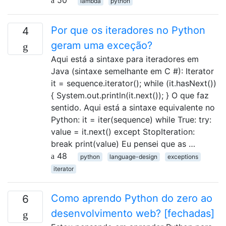
50
lambda
python
Por que os iteradores no Python
4
geram uma exceção?
Aqui está a sintaxe para iteradores em
Java (sintaxe semelhante em C #): Iterator
it = sequence.iterator(); while (it.hasNext())
{ System.out.println(it.next()); } O que faz
sentido. Aqui está a sintaxe equivalente no
Python: it = iter(sequence) while True: try:
value = it.next() except StopIteration:
break print(value) Eu pensei que as …
48
python
language-design
exceptions
iterator
Como aprendo Python do zero ao
6
desenvolvimento web? [fechadas]