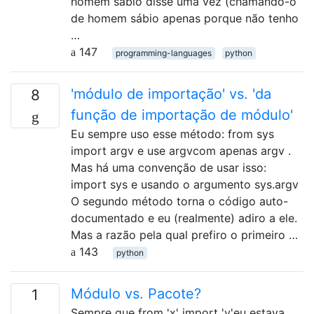
homem sábio disse uma vez (chamando-o
de homem sábio apenas porque não tenho
…
147
programming-languages
python
'módulo de importação' vs. 'da
8
função de importação de módulo'
Eu sempre uso esse método: from sys
import argv e use argvcom apenas argv .
Mas há uma convenção de usar isso:
import sys e usando o argumento sys.argv
O segundo método torna o código auto-
documentado e eu (realmente) adiro a ele.
Mas a razão pela qual prefiro o primeiro …
143
python
Módulo vs. Pacote?
1
Sempre que from 'x' import 'y'eu estava