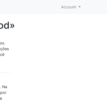
Account
od»
os.
ações
ocê
. Na
 por
ra