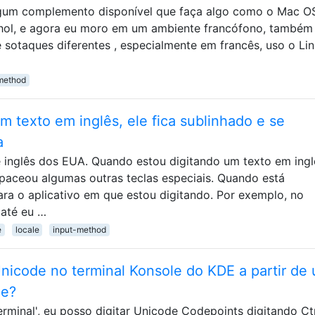
lgum complemento disponível que faça algo como o Mac OS
nhol, e agora eu moro em um ambiente francófono, também
e sotaques diferentes , especialmente em francês, uso o Li
method
 texto em inglês, ele fica sublinhado e se
a
 inglês dos EUA. Quando estou digitando um texto em inglê
Spaceou algumas outras teclas especiais. Quando está
para o aplicativo em que estou digitando. Por exemplo, no
 até eu …
e
locale
input-method
Unicode no terminal Konsole do KDE a partir de
me?
rminal', eu posso digitar Unicode Codepoints digitando Ctr