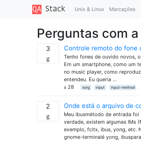
Unix & Linux
Marcações
Perguntas com a
Controle remoto do fone 
3
Tenho fones de ouvido novos, o
Em um smartphone, como um tel
no music player, como reproduzir
entendeu. Eu queria …
28
xorg
input
input-method
Onde está o arquivo de c
2
Meu ibusmétodo de entrada foi 
verdade, existem algumas IMs (
exemplo, fcitx, ibus, yong, etc
gnome-terminalé yong, ibuspar