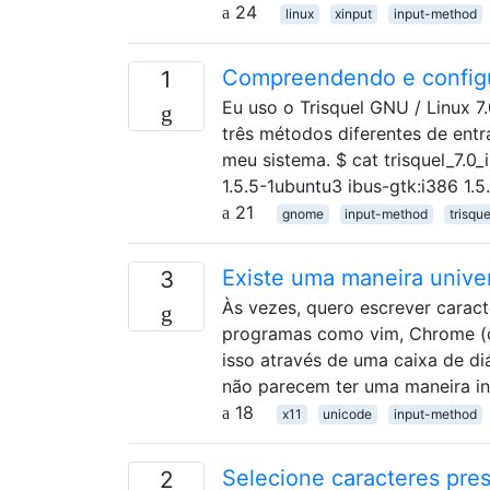
24
linux
xinput
input-method
Compreendendo e configu
1
Eu uso o Trisquel GNU / Linux 
três métodos diferentes de entr
meu sistema. $ cat trisquel_7.0_i
1.5.5-1ubuntu3 ibus-gtk:i386 1.
21
gnome
input-method
trisque
Existe uma maneira unive
3
Às vezes, quero escrever carac
programas como vim, Chrome (co
isso através de uma caixa de d
não parecem ter uma maneira in
18
x11
unicode
input-method
Selecione caracteres pre
2