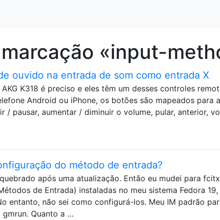
 marcação «input-meth
de ouvido na entrada de som como entrada X
 AKG K318 é preciso e eles têm um desses controles remot
efone Android ou iPhone, os botões são mapeados para 
 / pausar, aumentar / diminuir o volume, pular, anterior, v
onfiguração do método de entrada?
quebrado após uma atualização. Então eu mudei para fcitx
Métodos de Entrada) instaladas no meu sistema Fedora 19,
. No entanto, não sei como configurá-los. Meu IM padrão pa
a gmrun. Quanto a …