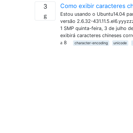
Como exibir caracteres c
3
Estou usando o Ubuntu14.04 par
versão 2.6.32-431.11.5.el6.yyyz
1 SMP quinta-feira, 3 de julho
exibirá caracteres chineses cor
8
character-encoding
unicode