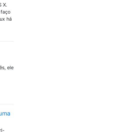
 X.
 faço
nux há
s, ele
 uma
l-