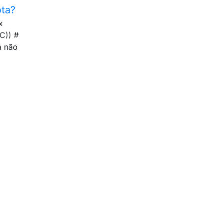
ota?
x
C)) #
a não