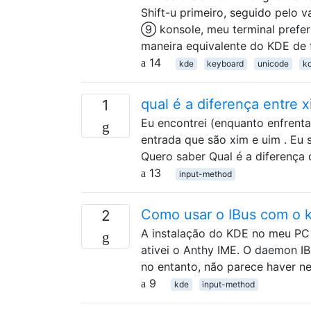
Shift-u primeiro, seguido pelo
⑨ konsole, meu terminal prefer
maneira equivalente do KDE de 
14
kde
keyboard
unicode
k
qual é a diferença entre 
1
Eu encontrei (enquanto enfrent
entrada que são xim e uim . Eu 
Quero saber Qual é a diferença 
13
input-method
Como usar o IBus com o 
2
A instalação do KDE no meu PC i
ativei o Anthy IME. O daemon I
no entanto, não parece haver ne
9
kde
input-method