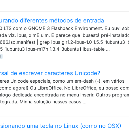
rando diferentes métodos de entrada
7.0 LTS com o GNOME 3 Flashback Environment. Eu ouvi so
ada viz. ibus, ximE uim. E parece que ibusestá pré-instalad
686.iso.manifest | grep ibus gir1.2-ibus-1.0 1.5.5-1ubuntu3 i
5.5-1ubuntu3 ibus-m17n 1.3.4-3ubuntu1 ibus-table …
l
rsal de escrever caracteres Unicode?
teres Unicode especiais, como um em-dash (-), em vários
mo agora!) Ou LibreOffice. No LibreOffice, eu posso con
iálogo dedicada encontrada no menu Inserir. Outros progra
tegrada. Minha solução nesses casos …
ssionando uma tecla no Linux (como no OSX)