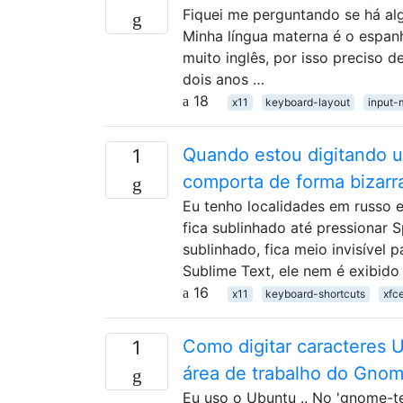
Fiquei me perguntando se há a
Minha língua materna é o espa
muito inglês, por isso preciso d
dois anos …
18
x11
keyboard-layout
input-
Quando estou digitando um
1
comporta de forma bizarr
Eu tenho localidades em russo e
fica sublinhado até pressionar 
sublinhado, fica meio invisível 
Sublime Text, ele nem é exibido
16
x11
keyboard-shortcuts
xfc
Como digitar caracteres 
1
área de trabalho do Gno
Eu uso o Ubuntu .. No 'gnome-te