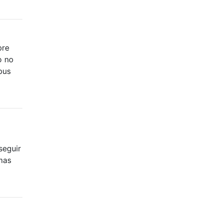
bre
o no
bus
seguir
mas