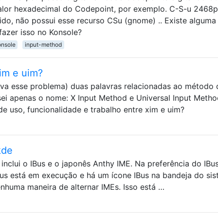
 valor hexadecimal do Codepoint, por exemplo. C-S-u 2468
ido, não possui esse recurso CSu (gnome) .. Existe alguma
fazer isso no Konsole?
onsole
input-method
xim e uim?
ava esse problema) duas palavras relacionadas ao método 
sei apenas o nome: X Input Method e Universal Input Metho
de uso, funcionalidade e trabalho entre xim e uim?
kde
nclui o IBus e o japonês Anthy IME. Na preferência do IBus
Bus está em execução e há um ícone IBus na bandeja do sis
nhuma maneira de alternar IMEs. Isso está …