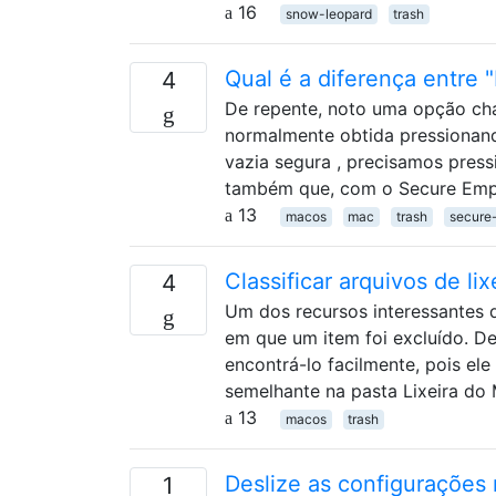
16
snow-leopard
trash
Qual é a diferença entre "
4
De repente, noto uma opção cha
normalmente obtida pressionando
vazia segura , precisamos pre
também que, com o Secure Empt
13
macos
mac
trash
secure
Classificar arquivos de lix
4
Um dos recursos interessantes d
em que um item foi excluído. De
encontrá-lo facilmente, pois ele
semelhante na pasta Lixeira do
13
macos
trash
Deslize as configurações 
1