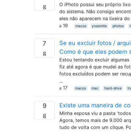
O iPhoto possui seu próprio lix
do sistema. Não consigo encontr
eles não aparecem na lixeira do
19
macos
yosemite
photos
Se eu excluir fotos / arq
7
Como é que eles podem s
Estou tentando excluir algumas f
fiz até agora é que mudei as fot
fotos excluídos podem ser recu
…
17
macos
mac
hard-drive
tr
Existe uma maneira de co
9
Minha esposa viu a pasta 'todos
Agora, temos mais de 9.000 arq
tudo de volta com um clique. Po