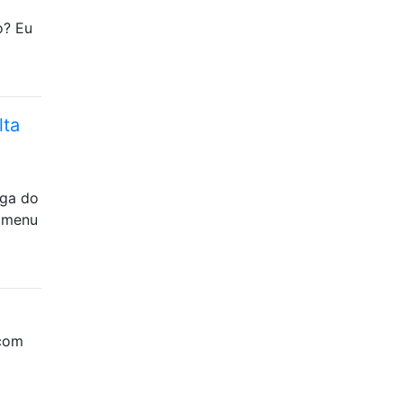
o? Eu
lta
iga do
o menu
 com