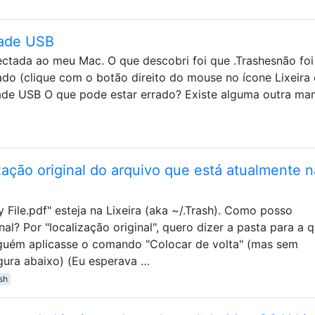
dade USB
tada ao meu Mac. O que descobri foi que .Trashesnão foi
do (clique com o botão direito do mouse no ícone Lixeira 
ade USB O que pode estar errado? Existe alguma outra man
ação original do arquivo que está atualmente n
File.pdf" esteja na Lixeira (aka ~/.Trash). Como posso
nal? Por "localização original", quero dizer a pasta para a q
lguém aplicasse o comando "Colocar de volta" (mas sem
igura abaixo) (Eu esperava …
sh