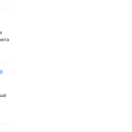
e
eira
a
ual