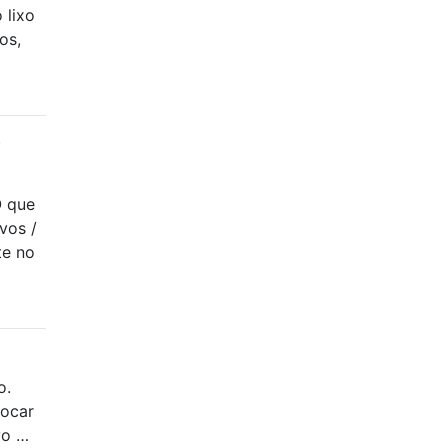
 lixo
os,
?
O que
vos /
te no
o.
locar
vo …