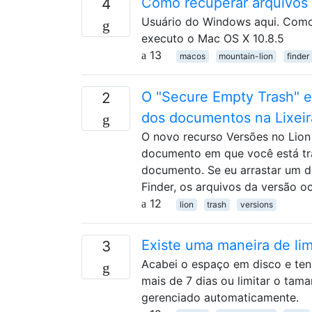
Como recuperar arquivos 
4
Usuário do Windows aqui. Como
executo o Mac OS X 10.8.5
13
macos
mountain-lion
finder
O "Secure Empty Trash" e
2
dos documentos na Lixeir
O novo recurso Versões no Lion
documento em que você está tra
documento. Se eu arrastar um d
Finder, os arquivos da versão o
12
lion
trash
versions
Existe uma maneira de lim
3
Acabei o espaço em disco e ten
mais de 7 dias ou limitar o tam
gerenciado automaticamente.