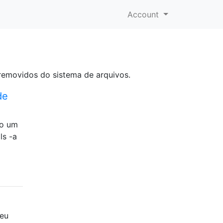
Account
emovidos do sistema de arquivos.
de
do um
ls -a
meu