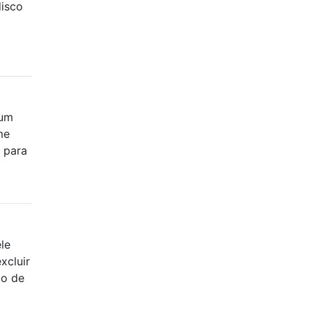
disco
 um
me
 para
le
xcluir
do de