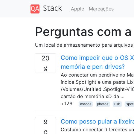
Apple
Marcações
Perguntas com a
Um local de armazenamento para arquivos 
Como impedir que o OS X 
20
memória e pen drives?
Ao conectar um pendrive no Mac,
índice Spotlight e uma pasta Lix
/Volumes/Untitled .Spotlight-V10
cartão de memória xD da …
126
macos
photos
usb
spot
Como posso pular a lixeir
9
Costumo conectar diferentes un