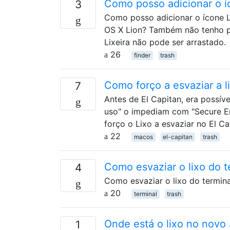
Como posso adicionar o íc
3
Como posso adicionar o ícone Lix
OS X Lion? Também não tenho pro
Lixeira não pode ser arrastado.
26
finder
trash
Como forço a esvaziar a l
7
Antes de El Capitan, era possív
uso" o impediam com "Secure Em
forço o Lixo a esvaziar no El Ca
22
macos
el-capitan
trash
Como esvaziar o lixo do t
4
Como esvaziar o lixo do termina
20
terminal
trash
Onde está o lixo no novo 
1