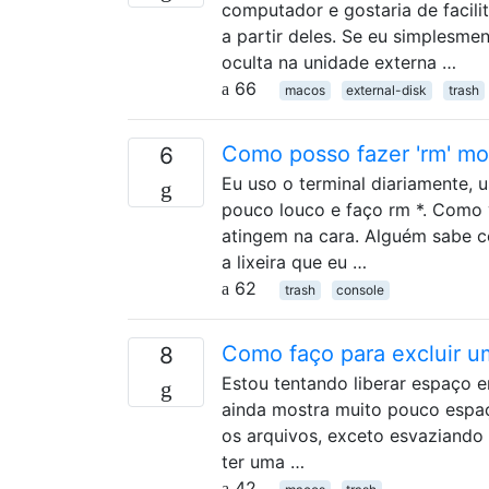
computador e gostaria de facili
a partir deles. Se eu simplesmen
oculta na unidade externa …
66
macos
external-disk
trash
Como posso fazer 'rm' mov
6
Eu uso o terminal diariamente,
pouco louco e faço rm *. Como 
atingem na cara. Alguém sabe 
a lixeira que eu …
62
trash
console
Como faço para excluir um
8
Estou tentando liberar espaço e
ainda mostra muito pouco espaço 
os arquivos, exceto esvaziando 
ter uma …
42