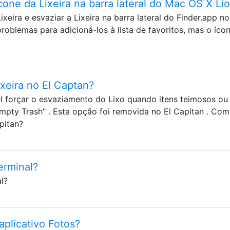
one da Lixeira na barra lateral do Mac OS X Li
eira e esvaziar a Lixeira na barra lateral do Finder.app no 
blemas para adicioná-los à lista de favoritos, mas o íco
ixeira no El Captan?
el forçar o esvaziamento do Lixo quando itens teimosos ou
pty Trash" . Esta opção foi removida no El Capitan . Co
pitan?
erminal?
l?
aplicativo Fotos?