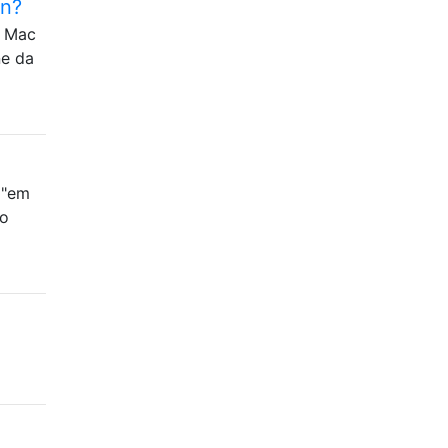
on?
​​Mac
ne da
 "em
mo