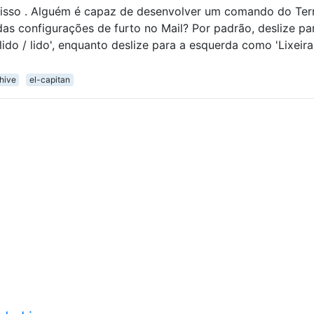
disso . Alguém é capaz de desenvolver um comando do Ter
s configurações de furto no Mail? Por padrão, deslize pa
do / lido', enquanto deslize para a esquerda como 'Lixeira'
hive
el-capitan