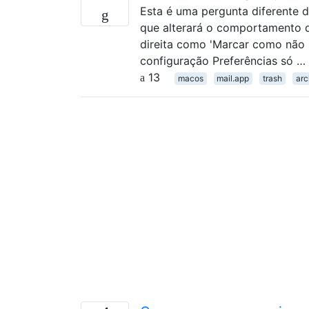
Esta é uma pergunta diferente 
que alterará o comportamento da
direita como 'Marcar como não li
configuração Preferências só …
13
macos
mail.app
trash
arc