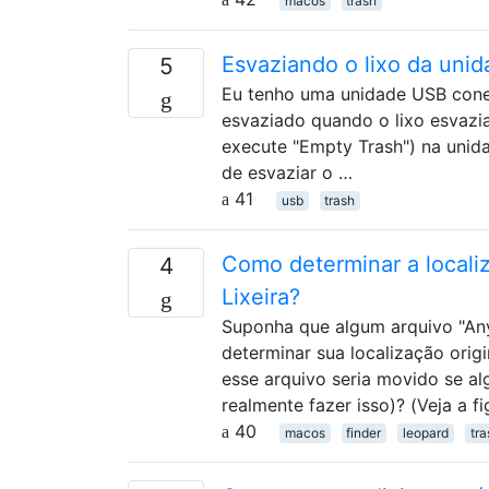
macos
trash
Esvaziando o lixo da uni
5
Eu tenho uma unidade USB conec
esvaziado quando o lixo esvazia
execute "Empty Trash") na unid
de esvaziar o …
41
usb
trash
Como determinar a localiz
4
Lixeira?
Suponha que algum arquivo "Any 
determinar sua localização origi
esse arquivo seria movido se a
realmente fazer isso)? (Veja a f
40
macos
finder
leopard
tra