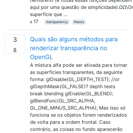
hemisfério (e todas essas funções dependem 
aqui por uma questão de simplicidade).ΩΩ\
superfície que …
17
transparency
theory
Quais são alguns métodos para
3
renderizar transparência no
OpenGL
A mistura alfa pode ser ativada para tornar
as superfícies transparentes, da seguinte
forma: glDisable(GL_DEPTH_TEST); //or
glDepthMask(GL_FALSE)? depth tests
break blending glEnable(GL_BLEND);
glBlendFunc(GL_SRC_ALPHA,
GL_ONE_MINUS_SRC_ALPHA); Mas isso só
funciona se os objetos forem renderizados
de volta para a ordem frontal. Caso
contrário, as coisas no fundo aparecerão