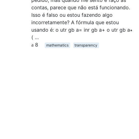
pedido, mas quando me sento e faço as
contas, parece que não está funcionando.
Isso é falso ou estou fazendo algo
incorretamente? A fórmula que estou
usando é: o utr gb a= inr gb a+ o utr gb a∗
( …
8
mathematics
transparency