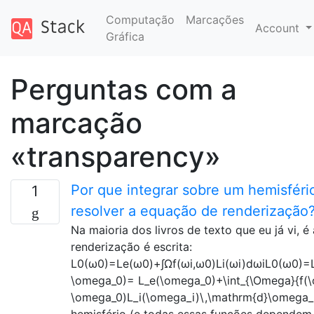
Computação
Marcações
Account
Gráfica
Perguntas com a
marcação
«transparency»
Por que integrar sobre um hemisféri
1
resolver a equação de renderização
Na maioria dos livros de texto que eu já vi, 
renderização é escrita:
L0(ω0)=Le(ω0)+∫Ωf(ωi,ω0)Li(ωi)dωiL0(ω0)=L
\omega_0)= L_e(\omega_0)+\int_{\Omega}{f(\
\omega_0)L_i(\omega_i)\,\mathrm{d}\omega_