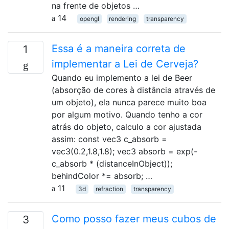
na frente de objetos …
14
opengl
rendering
transparency
Essa é a maneira correta de
1
implementar a Lei de Cerveja?
Quando eu implemento a lei de Beer
(absorção de cores à distância através de
um objeto), ela nunca parece muito boa
por algum motivo. Quando tenho a cor
atrás do objeto, calculo a cor ajustada
assim: const vec3 c_absorb =
vec3(0.2,1.8,1.8); vec3 absorb = exp(-
c_absorb * (distanceInObject));
behindColor *= absorb; …
11
3d
refraction
transparency
Como posso fazer meus cubos de
3