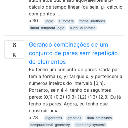
autômatos Büchi são equivalentes a μ-
cálculo de tempo linear (ou seja, μ- cálculo
com pontos …
30
logic
automata
formal-methods
linear-temporal-logic
buchi-automata
Gerando combinações de um
6
conjunto de pares sem repetição
de elementos
Eu tenho um conjunto de pares. Cada par
tem a forma (x, y) tal que x, y pertencem a
números inteiros do intervalo [0,n).
Portanto, se n é 4, tenho os seguintes
pares: (0,1) (0,2) (0,3) (1,2) (1,3) (2,3) Eu já
tenho os pares. Agora, eu tenho que
construir uma …
28
algorithms
graphics
data-structures
computational-geometry
operating-systems