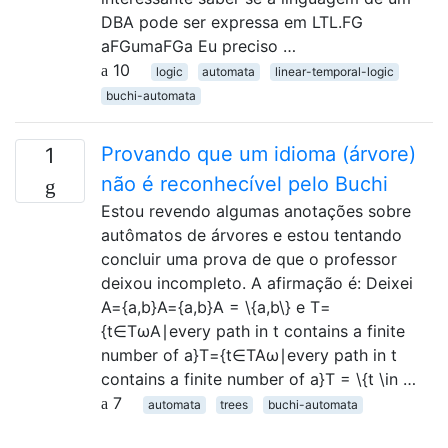
DBA pode ser expressa em LTL.FG
aFGumaFGa Eu preciso …
10
logic
automata
linear-temporal-logic
buchi-automata
Provando que um idioma (árvore)
1
não é reconhecível pelo Buchi
Estou revendo algumas anotações sobre
autômatos de árvores e estou tentando
concluir uma prova de que o professor
deixou incompleto. A afirmação é: Deixei
A={a,b}A={a,b}A = \{a,b\} e T=
{t∈TωA∣every path in t contains a finite
number of a}T={t∈TAω∣every path in t
contains a finite number of a}T = \{t \in …
7
automata
trees
buchi-automata