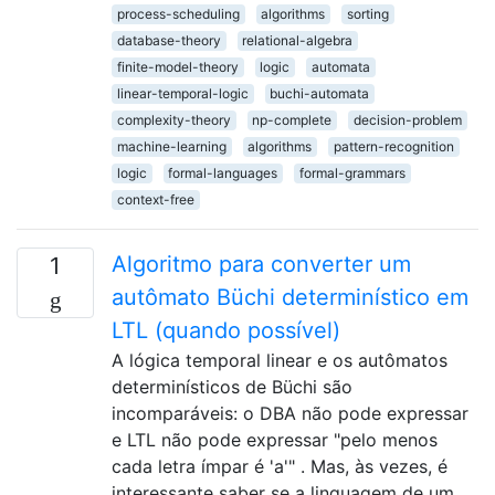
process-scheduling
algorithms
sorting
database-theory
relational-algebra
finite-model-theory
logic
automata
linear-temporal-logic
buchi-automata
complexity-theory
np-complete
decision-problem
machine-learning
algorithms
pattern-recognition
logic
formal-languages
formal-grammars
context-free
Algoritmo para converter um
1
autômato Büchi determinístico em
LTL (quando possível)
A lógica temporal linear e os autômatos
determinísticos de Büchi são
incomparáveis: o DBA não pode expressar
e LTL não pode expressar "pelo menos
cada letra ímpar é 'a'" . Mas, às vezes, é
interessante saber se a linguagem de um