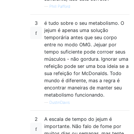
—
Phill Pafford
3
é tudo sobre o seu metabolismo. O
jejum é apenas uma solução
temporária antes que seu corpo
entre no modo OMG. Jejuar por
tempo suficiente pode corroer seus
músculos - não gordura. Ignorar uma
refeição pode ser uma boa ideia se a
sua refeição for McDonalds. Todo
mundo é diferente, mas a regra é
encontrar maneiras de manter seu
metabolismo funcionando.
—
DustinDavis
2
A escala de tempo do jejum é
importante. Não falo de fome por
muitos dias ou semanas, mas tente