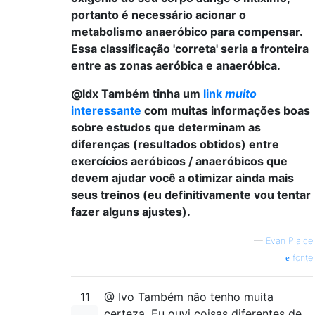
portanto é necessário acionar o
metabolismo anaeróbico para compensar.
Essa classificação 'correta' seria a fronteira
entre as zonas aeróbica e anaeróbica.
@ldx Também tinha um
link
muito
interessante
com muitas informações boas
sobre estudos que determinam as
diferenças (resultados obtidos) entre
exercícios aeróbicos / anaeróbicos que
devem ajudar você a otimizar ainda mais
seus treinos (eu definitivamente vou tentar
fazer alguns ajustes).
—
Evan Plaice
fonte
11
@ Ivo Também não tenho muita
certeza. Eu ouvi coisas diferentes de