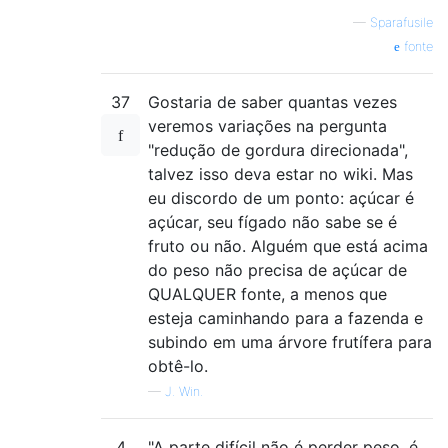
—
Sparafusile
fonte
37
Gostaria de saber quantas vezes
veremos variações na pergunta
"redução de gordura direcionada",
talvez isso deva estar no wiki. Mas
eu discordo de um ponto: açúcar é
açúcar, seu fígado não sabe se é
fruto ou não. Alguém que está acima
do peso não precisa de açúcar de
QUALQUER fonte, a menos que
esteja caminhando para a fazenda e
subindo em uma árvore frutífera para
obtê-lo.
—
J. Win.
4
"A parte difícil não é perder peso, é