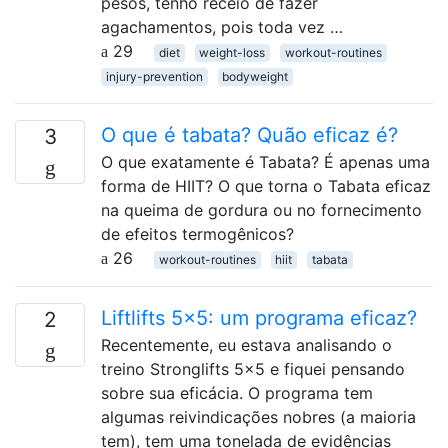
pesos, tenho receio de fazer
agachamentos, pois toda vez …
29
diet
weight-loss
workout-routines
injury-prevention
bodyweight
O que é tabata? Quão eficaz é?
3
O que exatamente é Tabata? É apenas uma
forma de HIIT? O que torna o Tabata eficaz
na queima de gordura ou no fornecimento
de efeitos termogênicos?
26
workout-routines
hiit
tabata
Liftlifts 5x5: um programa eficaz?
2
Recentemente, eu estava analisando o
treino Stronglifts 5x5 e fiquei pensando
sobre sua eficácia. O programa tem
algumas reivindicações nobres (a maioria
tem), tem uma tonelada de evidências