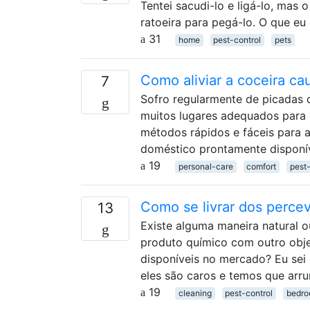
Tentei sacudi-lo e ligá-lo, mas
ratoeira para pegá-lo. O que eu
31
home
pest-control
pets
Como aliviar a coceira c
7
Sofro regularmente de picadas
muitos lugares adequados para 
métodos rápidos e fáceis para a
doméstico prontamente disponív
19
personal-care
comfort
pest-
Como se livrar dos perce
13
Existe alguma maneira natural o
produto químico com outro obje
disponíveis no mercado? Eu sei 
eles são caros e temos que arr
19
cleaning
pest-control
bedr