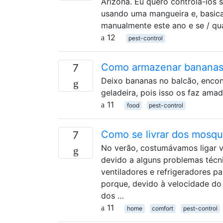
Arizona. Eu quero controlá-los 
usando uma mangueira e, basica
manualmente este ano e se / qu
12
pest-control
Como armazenar bananas 
7
Deixo bananas no balcão, encon
geladeira, pois isso os faz am
11
food
pest-control
Como se livrar dos mosqu
7
No verão, costumávamos ligar v
devido a alguns problemas técni
ventiladores e refrigeradores 
porque, devido à velocidade do
dos …
11
home
comfort
pest-control