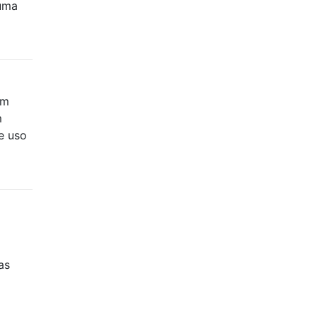
 uma
om
m
e uso
as