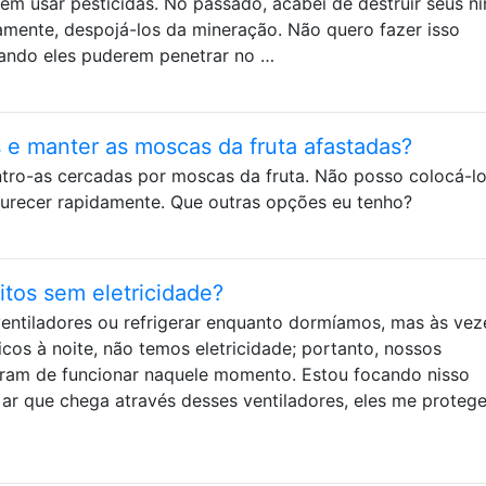
sem usar pesticidas. No passado, acabei de destruir seus n
mente, despojá-los da mineração. Não quero fazer isso
ando eles puderem penetrar no …
e manter as moscas da fruta afastadas?
tro-as cercadas por moscas da fruta. Não posso colocá-lo
adurecer rapidamente. Que outras opções eu tenho?
itos sem eletricidade?
entiladores ou refrigerar enquanto dormíamos, mas às vez
cos à noite, não temos eletricidade; portanto, nossos
param de funcionar naquele momento. Estou focando nisso
 ar que chega através desses ventiladores, eles me proteg