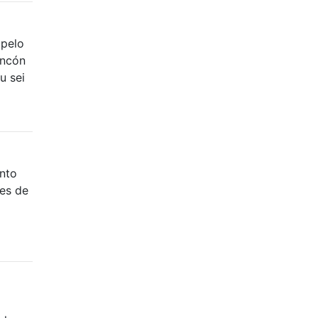
 pelo
incón
u sei
nto
es de