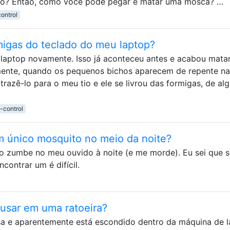
ão? Então, como você pode pegar e matar uma mosca? …
ontrol
igas do teclado do meu laptop?
laptop novamente. Isso já aconteceu antes e acabou mat
mente, quando os pequenos bichos aparecem de repente na
trazê-lo para o meu tio e ele se livrou das formigas, de a
-control
 único mosquito no meio da noite?
o zumbe no meu ouvido à noite (e me morde). Eu sei que s
contrar um é difícil.
 usar em uma ratoeira?
 e aparentemente está escondido dentro da máquina de l