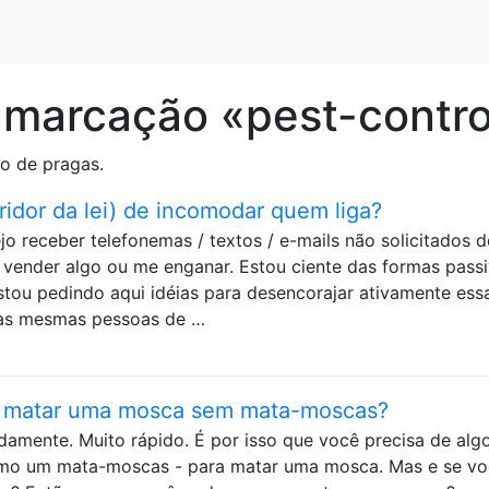
 marcação «pest-contro
ão de pragas.
idor da lei) de incomodar quem liga?
 receber telefonemas / textos / e-mails não solicitados d
vender algo ou me enganar. Estou ciente das formas pass
stou pedindo aqui idéias para desencorajar ativamente ess
 as mesmas pessoas de …
e matar uma mosca sem mata-moscas?
amente. Muito rápido. É por isso que você precisa de alg
omo um mata-moscas - para matar uma mosca. Mas e se v