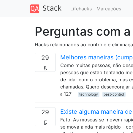
Lifehacks
Marcações
Perguntas com a
Hacks relacionados ao controle e eliminaç
Melhores maneiras (cumpr
29
Como muitas pessoas, não desejo
pessoas que estão tentando me 
de lidar com o problema, mas e
chamadas. Quero desencorajar
127
technology
pest-control
Existe alguma maneira d
29
Fato: As moscas se movem rapid
se mova ainda mais rápido - c