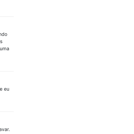
ando
s
lguma
e eu
avar.