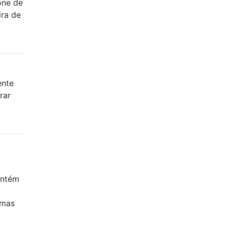
one de
ira de
ente
rar
antém
 mas