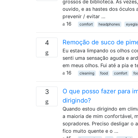
grossos de biblioteca. Às veze
ouvido, e as hastes dos óculos
prevenir / evitar …
16
comfort
headphones
eyegla
Remoção de suco de pime
4
Eu estava limpando os olhos c
senti uma sensação aguda e arde
em meus olhos. Fui até a pia e t
16
cleaning
food
comfort
fo
O que posso fazer para 
3
dirigindo?
Quando estou dirigindo em clim
a maioria de mim confortável, 
sopradores. Preciso desligar o a
fico muito quente e o …