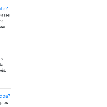
nte?
Passei
ha
sse
ao
ta
pés.
 doa?
plos