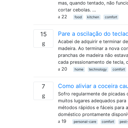
mas, quando tentado, não funci
cortar cebolas. …
22
food
kitchen
comfort
Pare a oscilação do tecla
15
Acabei de adquirir e terminar
madeira. Ao terminar a nova con
pranchas de madeira não estava
cada pressionamento de tecla,
20
home
technology
comfort
Como aliviar a coceira c
7
Sofro regularmente de picadas
muitos lugares adequados para 
métodos rápidos e fáceis para a
doméstico prontamente disponív
19
personal-care
comfort
pest-