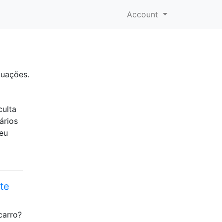
Account
tuações.
culta
ários
meu
te
carro?