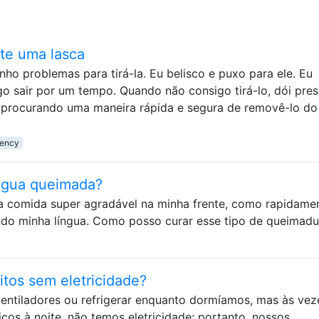
te uma lasca
ho problemas para tirá-la. Eu belisco e puxo para ele. Eu
 sair por um tempo. Quando não consigo tirá-lo, dói pres
ou procurando uma maneira rápida e segura de removê-lo d
iency
ngua queimada?
 comida super agradável na minha frente, como rapidamen
ndo minha língua. Como posso curar esse tipo de queimadu
itos sem eletricidade?
entiladores ou refrigerar enquanto dormíamos, mas às vez
cos à noite, não temos eletricidade; portanto, nossos