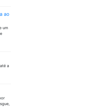
a ao
ue um
de
até a
por
asgue,