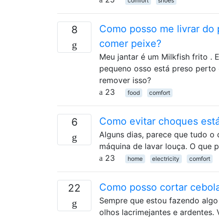
comfort
shoes
Como posso me livrar do 
8
comer peixe?
Meu jantar é um Milkfish frito 
pequeno osso está preso perto 
remover isso?
23
food
comfort
Como evitar choques está
6
Alguns dias, parece que tudo o 
máquina de lavar louça. O que p
23
home
electricity
comfort
Como posso cortar cebol
22
Sempre que estou fazendo algo 
olhos lacrimejantes e ardentes.