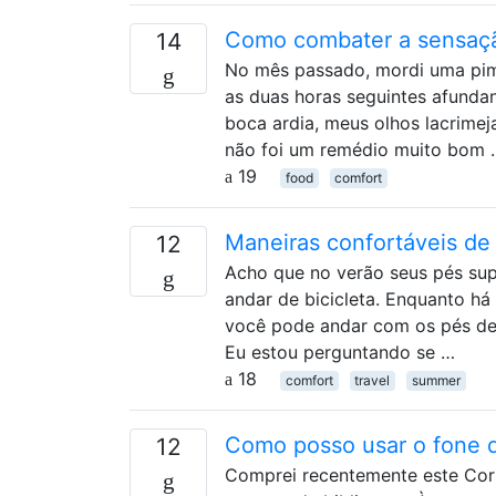
Como combater a sensaçã
14
No mês passado, mordi uma pim
as duas horas seguintes afund
boca ardia, meus olhos lacrime
não foi um remédio muito bom 
19
food
comfort
Maneiras confortáveis ​​d
12
Acho que no verão seus pés sup
andar de bicicleta. Enquanto há
você pode andar com os pés des
Eu estou perguntando se …
18
comfort
travel
summer
Como posso usar o fone 
12
Comprei recentemente este Cor