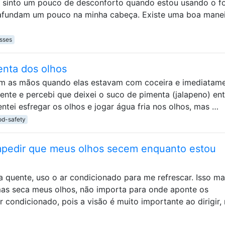
s, sinto um pouco de desconforto quando estou usando o f
 afundam um pouco na minha cabeça. Existe uma boa mane
sses
nta dos olhos
om as mãos quando elas estavam com coceira e imediatam
nte e percebi que deixei o suco de pimenta (jalapeno) ent
entei esfregar os olhos e jogar água fria nos olhos, mas …
od-safety
impedir que meus olhos secem enquanto estou
a quente, uso o ar condicionado para me refrescar. Isso m
mas seca meus olhos, não importa para onde aponte os
r condicionado, pois a visão é muito importante ao dirigir,