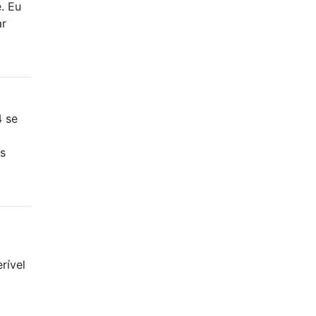
. Eu
ar
4 se
es
rível