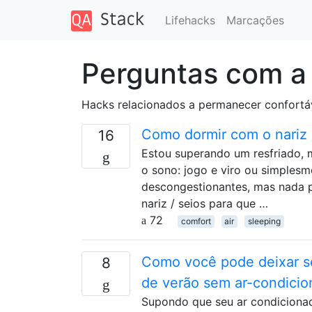
Lifehacks
Marcações
Perguntas com a
Hacks relacionados a permanecer confortáve
Como dormir com o nariz 
16
Estou superando um resfriado, m
o sono: jogo e viro ou simplesm
descongestionantes, mas nada p
nariz / seios para que …
72
comfort
air
sleeping
Como você pode deixar se
8
de verão sem ar-condici
Supondo que seu ar condicionad