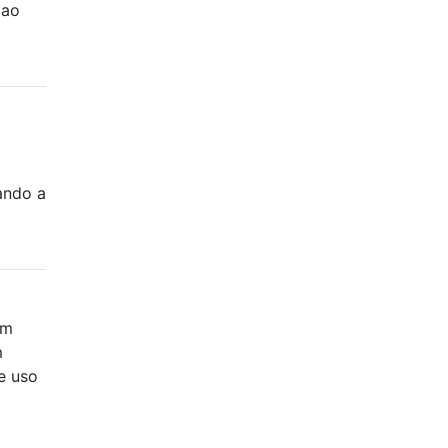
 ao
ando a
om
m
e uso