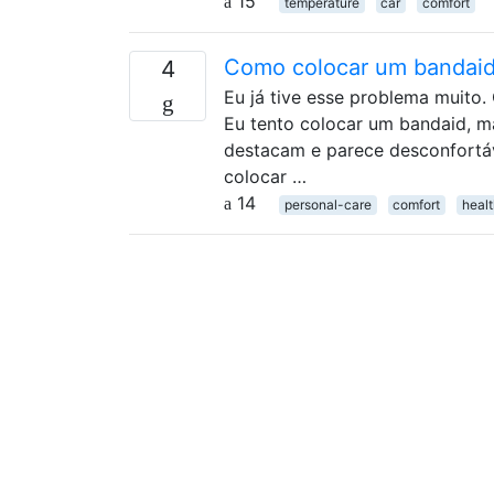
15
temperature
car
comfort
Como colocar um bandaid
4
Eu já tive esse problema muito
Eu tento colocar um bandaid, ma
destacam e parece desconfortáv
colocar …
14
personal-care
comfort
heal