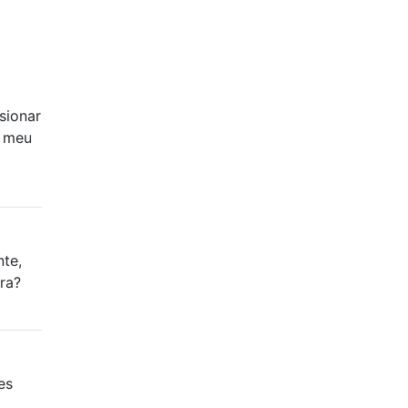
sionar
o meu
te,
ra?
es