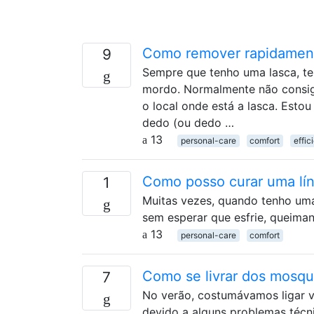
Como remover rapidamen
9
Sempre que tenho uma lasca, ten
mordo. Normalmente não consigo
o local onde está a lasca. Est
dedo (ou dedo …
13
personal-care
comfort
effic
Como posso curar uma lí
1
Muitas vezes, quando tenho uma
sem esperar que esfrie, queima
13
personal-care
comfort
Como se livrar dos mosqu
7
No verão, costumávamos ligar v
devido a alguns problemas técni