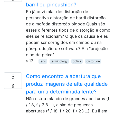
barril ou pincushion?
Eu já ouvi falar de: distorção de
perspectiva distorção de barril distorção
de almofada distorção bigode Quais são
esses diferentes tipos de distorção e como
eles se relacionam? O que os causa e eles
podem ser corrigidos em campo ou na
pós-produção de software? E a "projeção
olho de peixe" …
17
lens
terminology
optics
distortion
Como encontro a abertura que
5
produz imagens de alta qualidade
para uma determinada lente?
Não estou falando de grandes aberturas (f
/ 1.8, f / 2.8 ...), e sim de pequenas
aberturas (f / 18, f / 20, f / 23 ...). Eu li em