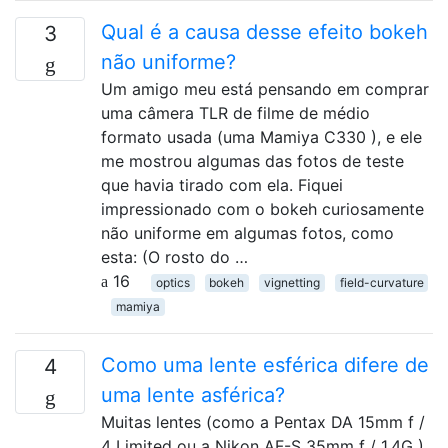
Qual é a causa desse efeito bokeh
3
não uniforme?
Um amigo meu está pensando em comprar
uma câmera TLR de filme de médio
formato usada (uma Mamiya C330 ), e ele
me mostrou algumas das fotos de teste
que havia tirado com ela. Fiquei
impressionado com o bokeh curiosamente
não uniforme em algumas fotos, como
esta: (O rosto do …
16
optics
bokeh
vignetting
field-curvature
mamiya
Como uma lente esférica difere de
4
uma lente asférica?
Muitas lentes (como a Pentax DA 15mm f /
4 Limited ou a Nikon AF-S 35mm f / 1.4G )