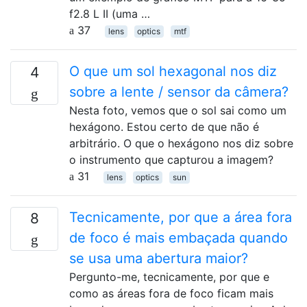
f2.8 L II (uma …
37
lens
optics
mtf
O que um sol hexagonal nos diz
4
sobre a lente / sensor da câmera?
Nesta foto, vemos que o sol sai como um
hexágono. Estou certo de que não é
arbitrário. O que o hexágono nos diz sobre
o instrumento que capturou a imagem?
31
lens
optics
sun
Tecnicamente, por que a área fora
8
de foco é mais embaçada quando
se usa uma abertura maior?
Pergunto-me, tecnicamente, por que e
como as áreas fora de foco ficam mais