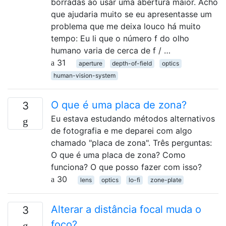
borradas ao usar uma abertura maior. Acho
que ajudaria muito se eu apresentasse um
problema que me deixa louco há muito
tempo: Eu li que o número f do olho
humano varia de cerca de f / …
31
aperture
depth-of-field
optics
human-vision-system
O que é uma placa de zona?
3
Eu estava estudando métodos alternativos
de fotografia e me deparei com algo
chamado "placa de zona". Três perguntas:
O que é uma placa de zona? Como
funciona? O que posso fazer com isso?
30
lens
optics
lo-fi
zone-plate
Alterar a distância focal muda o
3
foco?