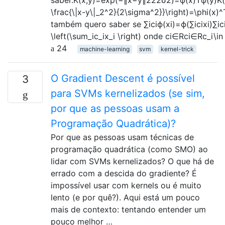
saber.K(x,y)=exp(−∥x−y∥222σ2)=ϕ(x)Tϕ(y)K(x
\frac{\|x-y\|_2^2}{2\sigma^2}}\right)=\phi(x
também quero saber se ∑iciϕ(xi)=ϕ(∑icixi)∑ici
\left(\sum_ic_ix_i \right) onde ci∈Rci∈Rc_i\
24
machine-learning
svm
kernel-trick
O Gradient Descent é possível
3
para SVMs kernelizados (se sim,
por que as pessoas usam a
Programação Quadrática)?
Por que as pessoas usam técnicas de
programação quadrática (como SMO) ao
lidar com SVMs kernelizados? O que há de
errado com a descida do gradiente? É
impossível usar com kernels ou é muito
lento (e por quê?). Aqui está um pouco
mais de contexto: tentando entender um
pouco melhor …