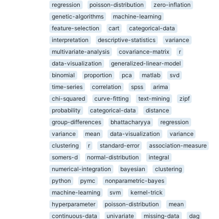
regression
poisson-distribution
zero-inflation
genetic-algorithms
machine-learning
feature-selection
cart
categorical-data
interpretation
descriptive-statistics
variance
multivariate-analysis
covariance-matrix
r
data-visualization
generalized-linear-model
binomial
proportion
pca
matlab
svd
time-series
correlation
spss
arima
chi-squared
curve-fitting
text-mining
zipf
probability
categorical-data
distance
group-differences
bhattacharyya
regression
variance
mean
data-visualization
variance
clustering
r
standard-error
association-measure
somers-d
normal-distribution
integral
numerical-integration
bayesian
clustering
python
pymc
nonparametric-bayes
machine-learning
svm
kernel-trick
hyperparameter
poisson-distribution
mean
continuous-data
univariate
missing-data
dag