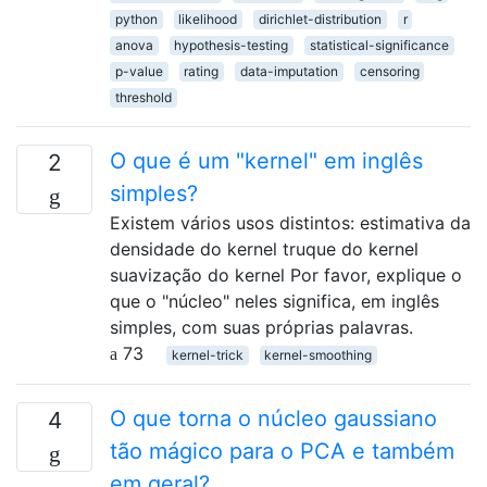
python
likelihood
dirichlet-distribution
r
anova
hypothesis-testing
statistical-significance
p-value
rating
data-imputation
censoring
threshold
O que é um "kernel" em inglês
2
simples?
Existem vários usos distintos: estimativa da
densidade do kernel truque do kernel
suavização do kernel Por favor, explique o
que o "núcleo" neles significa, em inglês
simples, com suas próprias palavras.
73
kernel-trick
kernel-smoothing
O que torna o núcleo gaussiano
4
tão mágico para o PCA e também
em geral?