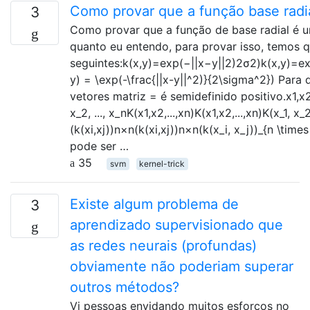
Como provar que a função base radi
3
Como provar que a função de base radial é u
quanto eu entendo, para provar isso, temos 
seguintes:k(x,y)=exp(−||x−y||2)2σ2)k(x,y)=ex
y) = \exp(-\frac{||x-y||^2)}{2\sigma^2}) Para
vetores matriz = é semidefinido positivo.x1,x2,..
x_2, ..., x_nK(x1,x2,...,xn)K(x1,x2,...,xn)K(x_1, x_2,
(k(xi,xj))n×n(k(xi,xj))n×n(k(x_i, x_j))_{n \t
pode ser …
35
svm
kernel-trick
Existe algum problema de
3
aprendizado supervisionado que
as redes neurais (profundas)
obviamente não poderiam superar
outros métodos?
Vi pessoas envidando muitos esforços no