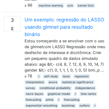
96
machine-learning
svm
kernel-trick
Um exemplo: regressão do LASSO
3
usando glmnet para resultado
binário
Estou começando a se envolver com o uso
de glmnetcom LASSO Regressão onde meu
desfecho de interesse é dicotômica. Criei
um pequeno quadro de dados simulado
abaixo: age &lt;- c(4, 8, 7, 12, 6, 9, 10, 14, 7)
gender &lt;- c(1, 0, 1, 1, 1, 0, 1, 0, 0) bmi_p …
78
r
self-study
lasso
regression
interpretation
anova
statistical-significance
survey
conditional-probability
independence
naive-bayes
graphical-model
r
time-series
forecasting
arima
r
forecasting
exponential-smoothing
bootstrap
outliers
r