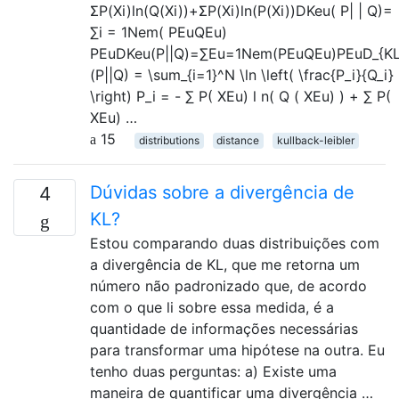
ΣP(Xi)ln(Q(Xi))+ΣP(Xi)ln(P(Xi))DKeu( P| | Q)=
∑i = 1Nem( PEuQEu)
PEuDKeu(P||Q)=∑Eu=1Nem⁡(PEuQEu)PEuD_{KL
(P||Q) = \sum_{i=1}^N \ln \left( \frac{P_i}{Q_i}
\right) P_i = - ∑ P( XEu) l n( Q ( XEu) ) + ∑ P(
XEu) …
15
distributions
distance
kullback-leibler
Dúvidas sobre a divergência de
4
KL?
Estou comparando duas distribuições com
a divergência de KL, que me retorna um
número não padronizado que, de acordo
com o que li sobre essa medida, é a
quantidade de informações necessárias
para transformar uma hipótese na outra. Eu
tenho duas perguntas: a) Existe uma
maneira de quantificar uma divergência …