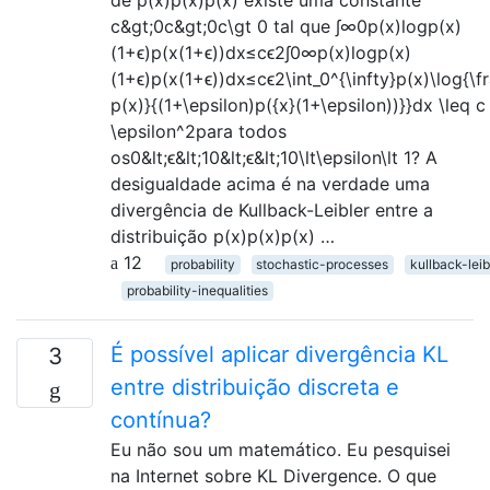
de p(x)p(x)p(x) existe uma constante
c&gt;0c&gt;0c\gt 0 tal que ∫∞0p(x)logp(x)
(1+ϵ)p(x(1+ϵ))dx≤cϵ2∫0∞p(x)log⁡p(x)
(1+ϵ)p(x(1+ϵ))dx≤cϵ2\int_0^{\infty}p(x)\log{\f
p(x)}{(1+\epsilon)p({x}(1+\epsilon))}}dx \leq c
\epsilon^2para todos
os0&lt;ϵ&lt;10&lt;ϵ&lt;10\lt\epsilon\lt 1? A
desigualdade acima é na verdade uma
divergência de Kullback-Leibler entre a
distribuição p(x)p(x)p(x) …
12
probability
stochastic-processes
kullback-leib
probability-inequalities
É possível aplicar divergência KL
3
entre distribuição discreta e
contínua?
Eu não sou um matemático. Eu pesquisei
na Internet sobre KL Divergence. O que