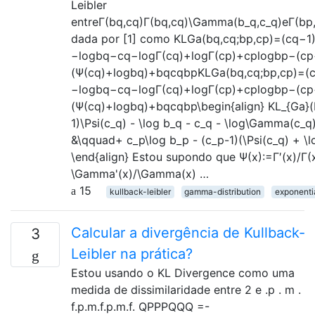
Leibler
entreΓ(bq,cq)Γ(bq,cq)\Gamma(b_q,c_q)eΓ(bp
dada por [1] como KLGa(bq,cq;bp,cp)=(cq−1
−logbq−cq−logΓ(cq)+logΓ(cp)+cplogbp−(cp
(Ψ(cq)+logbq)+bqcqbpKLGa(bq,cq;bp,cp)=(c
−log⁡bq−cq−log⁡Γ(cq)+log⁡Γ(cp)+cplog⁡bp−(cp
(Ψ(cq)+log⁡bq)+bqcqbp\begin{align} KL_{Ga}(
1)\Psi(c_q) - \log b_q - c_q - \log\Gamma(c_
&\qquad+ c_p\log b_p - (c_p-1)(\Psi(c_q) + \l
\end{align} Estou supondo que Ψ(x):=Γ′(x)/Γ(x
\Gamma'(x)/\Gamma(x) …
15
kullback-leibler
gamma-distribution
exponenti
Calcular a divergência de Kullback-
3
Leibler na prática?
Estou usando o KL Divergence como uma
medida de dissimilaridade entre 2 e .p . m .
f.p.m.f.p.m.f. QPPPQQQ =-