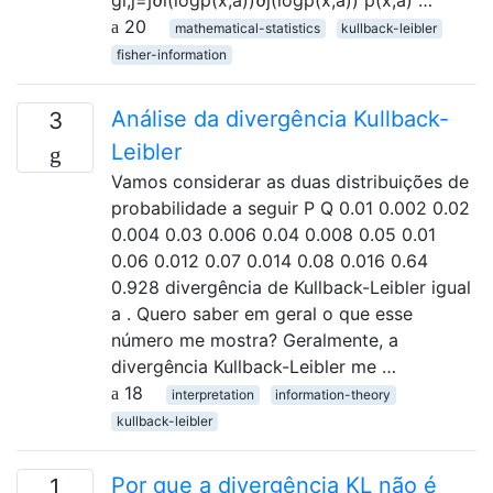
gi,j=∫∂i(logp(x;a))∂j(logp(x;a)) p(x;a) …
20
mathematical-statistics
kullback-leibler
fisher-information
Análise da divergência Kullback-
3
Leibler
Vamos considerar as duas distribuições de
probabilidade a seguir P Q 0.01 0.002 0.02
0.004 0.03 0.006 0.04 0.008 0.05 0.01
0.06 0.012 0.07 0.014 0.08 0.016 0.64
0.928 divergência de Kullback-Leibler igual
a . Quero saber em geral o que esse
número me mostra? Geralmente, a
divergência Kullback-Leibler me …
18
interpretation
information-theory
kullback-leibler
Por que a divergência KL não é
1