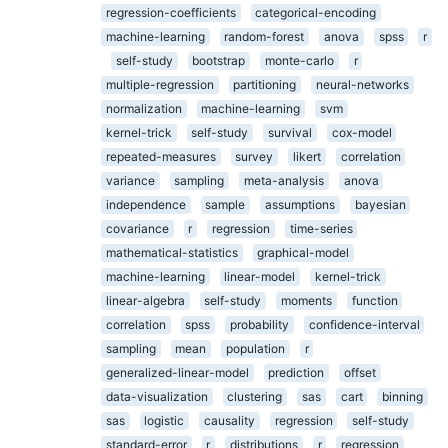
regression-coefficients
categorical-encoding
machine-learning
random-forest
anova
spss
r
self-study
bootstrap
monte-carlo
r
multiple-regression
partitioning
neural-networks
normalization
machine-learning
svm
kernel-trick
self-study
survival
cox-model
repeated-measures
survey
likert
correlation
variance
sampling
meta-analysis
anova
independence
sample
assumptions
bayesian
covariance
r
regression
time-series
mathematical-statistics
graphical-model
machine-learning
linear-model
kernel-trick
linear-algebra
self-study
moments
function
correlation
spss
probability
confidence-interval
sampling
mean
population
r
generalized-linear-model
prediction
offset
data-visualization
clustering
sas
cart
binning
sas
logistic
causality
regression
self-study
standard-error
r
distributions
r
regression