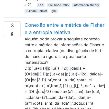
21
cart
likelihood-ratio
information-theory
kullback-leibler
gini
Conexão entre a métrica de Fisher
3
e a entropia relativa
Alguém pode provar a seguinte conexão
entre a métrica de informações de Fisher e
a entropia relativa (ou divergência de KL)
de maneira rigorosa e puramente
matemática?
D(p(⋅,a+da)∥p(⋅,a))=12gi,jdaidaj+
(O(∥da∥3)D(p(⋅,a+da)∥p(⋅,a))=12gi,jdaidaj+
(O(‖da‖3)D( p(\cdot , a+da) \parallel
p(\cdot,a) ) =\frac{1}{2} g_{i,j} \, da^i \, da^j
+ (O( \|da\|^3) onde a=(a1,…,an),da=(da1,
…,dan)a=(a1,…,an),da=(da1,…,dan)a=
(a^1,\dots, a^n), da=(da^1,\dots,da^n) ,