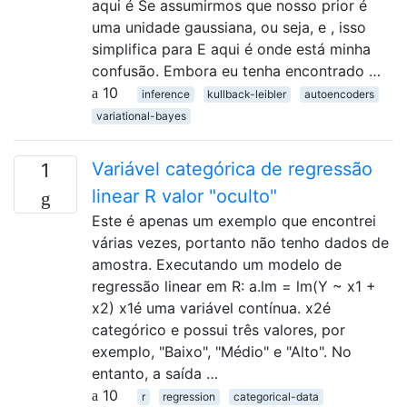
aqui é Se assumirmos que nosso prior é
uma unidade gaussiana, ou seja, e , isso
simplifica para E aqui é onde está minha
confusão. Embora eu tenha encontrado …
10
inference
kullback-leibler
autoencoders
variational-bayes
Variável categórica de regressão
1
linear R valor "oculto"
Este é apenas um exemplo que encontrei
várias vezes, portanto não tenho dados de
amostra. Executando um modelo de
regressão linear em R: a.lm = lm(Y ~ x1 +
x2) x1é uma variável contínua. x2é
categórico e possui três valores, por
exemplo, "Baixo", "Médio" e "Alto". No
entanto, a saída …
10
r
regression
categorical-data