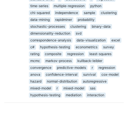
time-series
multiple-regression
python
chi-squared
independence
sample
clustering
data-mining
rapidminer
probability
stochastic-processes
clustering
binary-data
dimensionality-reduction
svd
correspondence-analysis
data-visualization
excel
c#
hypothesis-testing
econometrics
survey
rating
composite
regression
least-squares
mcmc
markov-process
kullback-leibler
convergence
predictive-models
r
regression
anova
confidence-interval
survival
cox-model
hazard
normal-distribution
autoregressive
mixed-model
r
mixed-model
sas
hypothesis-testing
mediation
interaction