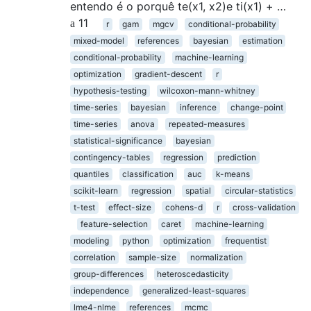
entendo é o porquê te(x1, x2)e ti(x1) + …
11
r
gam
mgcv
conditional-probability
mixed-model
references
bayesian
estimation
conditional-probability
machine-learning
optimization
gradient-descent
r
hypothesis-testing
wilcoxon-mann-whitney
time-series
bayesian
inference
change-point
time-series
anova
repeated-measures
statistical-significance
bayesian
contingency-tables
regression
prediction
quantiles
classification
auc
k-means
scikit-learn
regression
spatial
circular-statistics
t-test
effect-size
cohens-d
r
cross-validation
feature-selection
caret
machine-learning
modeling
python
optimization
frequentist
correlation
sample-size
normalization
group-differences
heteroscedasticity
independence
generalized-least-squares
lme4-nlme
references
mcmc