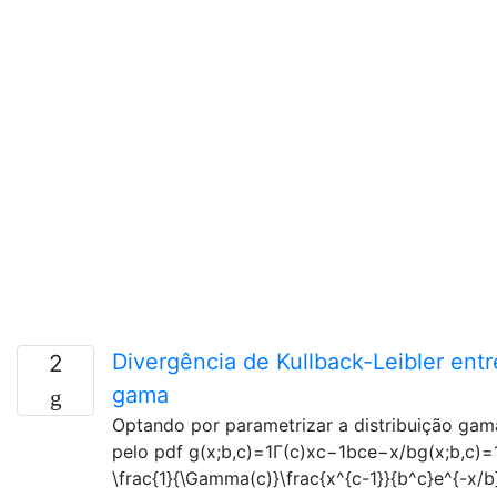
Divergência de Kullback-Leibler entr
2
gama
Optando por parametrizar a distribuição gam
pelo pdf g(x;b,c)=1Γ(c)xc−1bce−x/bg(x;b,c)=
\frac{1}{\Gamma(c)}\frac{x^{c-1}}{b^c}e^{-x/b