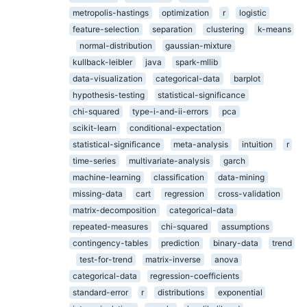
metropolis-hastings
optimization
r
logistic
feature-selection
separation
clustering
k-means
normal-distribution
gaussian-mixture
kullback-leibler
java
spark-mllib
data-visualization
categorical-data
barplot
hypothesis-testing
statistical-significance
chi-squared
type-i-and-ii-errors
pca
scikit-learn
conditional-expectation
statistical-significance
meta-analysis
intuition
r
time-series
multivariate-analysis
garch
machine-learning
classification
data-mining
missing-data
cart
regression
cross-validation
matrix-decomposition
categorical-data
repeated-measures
chi-squared
assumptions
contingency-tables
prediction
binary-data
trend
test-for-trend
matrix-inverse
anova
categorical-data
regression-coefficients
standard-error
r
distributions
exponential