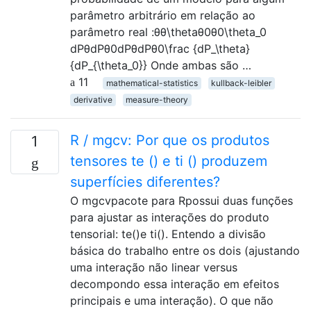
parâmetro arbitrário em relação ao
parâmetro real :θθ\thetaθ0θ0\theta_0
dPθdPθ0dPθdPθ0\frac {dP_\theta}
{dP_{\theta_0}} Onde ambas são …
11
mathematical-statistics
kullback-leibler
derivative
measure-theory
R / mgcv: Por que os produtos
1
tensores te () e ti () produzem
superfícies diferentes?
O mgcvpacote para Rpossui duas funções
para ajustar as interações do produto
tensorial: te()e ti(). Entendo a divisão
básica do trabalho entre os dois (ajustando
uma interação não linear versus
decompondo essa interação em efeitos
principais e uma interação). O que não