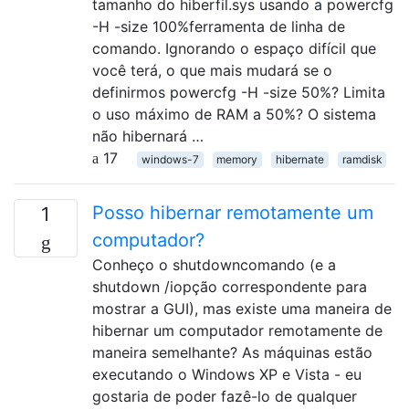
tamanho do hiberfil.sys usando a powercfg
-H -size 100%ferramenta de linha de
comando. Ignorando o espaço difícil que
você terá, o que mais mudará se o
definirmos powercfg -H -size 50%? Limita
o uso máximo de RAM a 50%? O sistema
não hibernará …
17
windows-7
memory
hibernate
ramdisk
Posso hibernar remotamente um
1
computador?
Conheço o shutdowncomando (e a
shutdown /iopção correspondente para
mostrar a GUI), mas existe uma maneira de
hibernar um computador remotamente de
maneira semelhante? As máquinas estão
executando o Windows XP e Vista - eu
gostaria de poder fazê-lo de qualquer