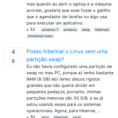
mas quando eu abrir o laptop e a máquina
acordar, gostaria que esse fosse o gatilho
que o agendador de tarefas ou algo usa
para executar um aplicativo.
32
windows-7
windows
sleep
hibernate
scheduled-tasks
Posso hibernar o Linux sem uma
4
partição swap?
Eu não havia configurado uma partição de
swap no meu PC, porque a) tenho bastante
RAM (8 GB) eb) tenho discos rígidos
grandes que não queria dividir em
pequenos pedaços; portanto, minhas
partições menores são 50 GiB, e eu já
estou usando esses para os sistemas
operacionais. Agora, para hibernar, …
30
linux
hibernate
swap