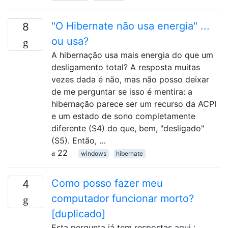
"O Hibernate não usa energia" ...
8
ou usa?
A hibernação usa mais energia do que um
desligamento total? A resposta muitas
vezes dada é não, mas não posso deixar
de me perguntar se isso é mentira: a
hibernação parece ser um recurso da ACPI
e um estado de sono completamente
diferente (S4) do que, bem, "desligado"
(S5). Então, …
22
windows
hibernate
Como posso fazer meu
4
computador funcionar morto?
[duplicado]
Esta pergunta já tem respostas aqui :